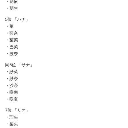
・萌依
・萌生
5位 「ハナ」
・華
・羽奈
・葉菜
・巴菜
・波奈
同5位 「サナ」
・紗菜
・紗奈
・沙奈
・咲南
・咲夏
7位 「リオ」
・理央
・梨央