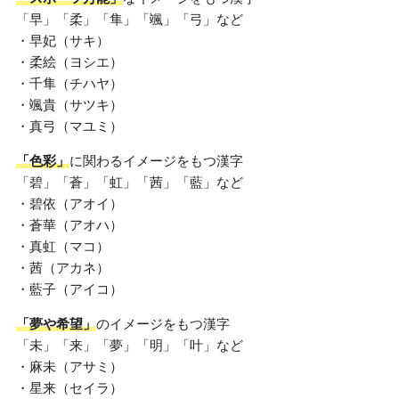
「早」「柔」「隼」「颯」「弓」など
・早妃（サキ）
・柔絵（ヨシエ）
・千隼（チハヤ）
・颯貴（サツキ）
・真弓（マユミ）
「色彩」
に関わるイメージをもつ漢字
「碧」「蒼」「虹」「茜」「藍」など
・碧依（アオイ）
・蒼華（アオハ）
・真虹（マコ）
・茜（アカネ）
・藍子（アイコ）
「夢や希望」
のイメージをもつ漢字
「未」「来」「夢」「明」「叶」など
・麻未（アサミ）
・星来（セイラ）