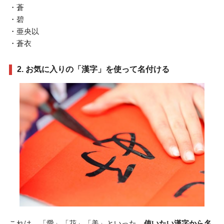
・蒼
・碧
・亜央以
・蒼衣
2. お気に入りの「漢字」を使って名付ける
これは、「愛」「花」「美」といった、
使いたい漢字から名