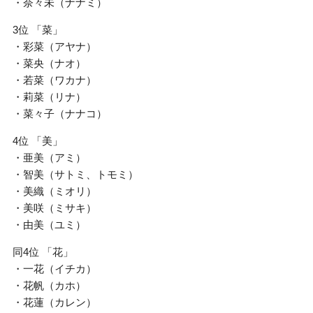
・奈々未（ナナミ）
3位 「菜」
・彩菜（アヤナ）
・菜央（ナオ）
・若菜（ワカナ）
・莉菜（リナ）
・菜々子（ナナコ）
4位 「美」
・亜美（アミ）
・智美（サトミ、トモミ）
・美織（ミオリ）
・美咲（ミサキ）
・由美（ユミ）
同4位 「花」
・一花（イチカ）
・花帆（カホ）
・花蓮（カレン）