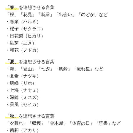
「春」
を連想させる言葉
「桜」「花見」「新緑」「出会い」「のどか」など
・春泉（ハルミ）
・桜子（サクラコ）
・日花梨（ヒカリ）
・結芽（ユメ）
・和花（ノドカ）
「夏」
を連想させる言葉
「海」「登山」「七夕」「風鈴」「流れ星」など
・夏希（ナツキ）
・璃峰（リホ）
・七海（ナナミ）
・深鈴（ミスズ）
・星風（セイカ）
「秋」
を連想させる言葉
「夕暮れ」「収穫」「金木犀」「体育の日」「読書」など
・茜莉（アカリ）