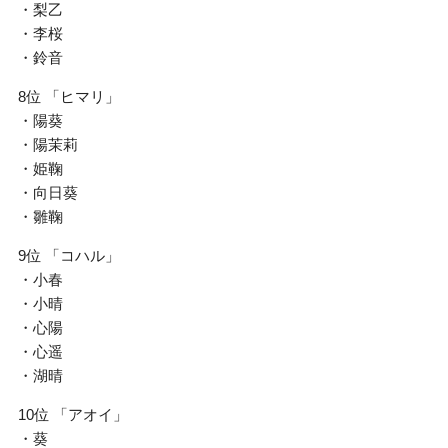
・梨乙
・李桜
・鈴音
8位 「ヒマリ」
・陽葵
・陽茉莉
・姫鞠
・向日葵
・雛鞠
9位 「コハル」
・小春
・小晴
・心陽
・心遥
・湖晴
10位 「アオイ」
・葵