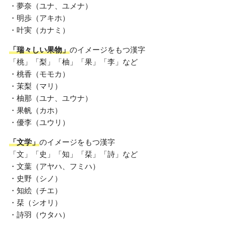
・夢奈（ユナ、ユメナ）
・明歩（アキホ）
・叶実（カナミ）
「瑞々しい果物」
のイメージをもつ漢字
「桃」「梨」「柚」「果」「李」など
・桃香（モモカ）
・茉梨（マリ）
・柚那（ユナ、ユウナ）
・果帆（カホ）
・優李（ユウリ）
「文学」
のイメージをもつ漢字
「文」「史」「知」「栞」「詩」など
・文葉（アヤハ、フミハ）
・史野（シノ）
・知絵（チエ）
・栞（シオリ）
・詩羽（ウタハ）