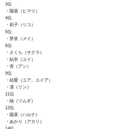
3位
・陽葵（ヒマリ）
4位
・莉子（リコ）
5位
・芽依（メイ）
6位
・さくら（サクラ）
・結衣（ユイ）
・杏（アン）
9位
・結愛（ユア、ユイア）
・凜（リン）
11位
・紬（ツムギ）
12位
・陽菜（ハルナ）
・あかり（アカリ）
14位