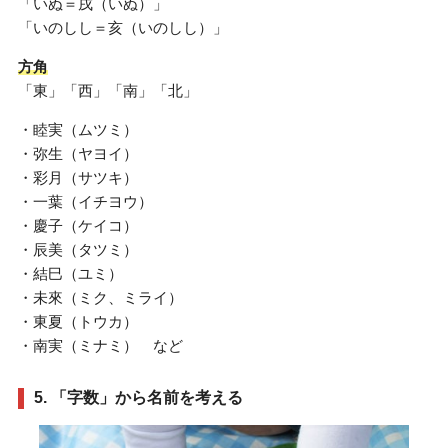
「いぬ＝戌（いぬ）」
「いのしし＝亥（いのしし）」
方角
「東」「西」「南」「北」
・睦実（ムツミ）
・弥生（ヤヨイ）
・彩月（サツキ）
・一葉（イチヨウ）
・慶子（ケイコ）
・辰美（タツミ）
・結巳（ユミ）
・未來（ミク、ミライ）
・東夏（トウカ）
・南実（ミナミ） など
5. 「字数」から名前を考える