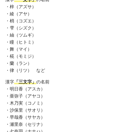
・梓（アズサ）
・綾（アヤ）
・梢（コズエ）
・雫（シズク）
・紬（ツムギ）
・瞳（ヒトミ）
・舞（マイ）
・椛（モミジ）
・蘭（ラン）
・律（リツ） など
漢字
「三文字」
の名前
・明日香（アスカ）
・亜弥子（アヤコ）
・木乃実（コノミ）
・沙保里（サオリ）
・早哉香（サヤカ）
・瀬里奈（セリナ）
・七奈羽（ナナハ）