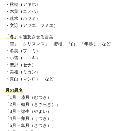
・秋穂（アキホ）
・木葉（コノハ）
・速水（ハヤミ）
・文詠（アヤエ、フミエ）
「冬」
を連想させる言葉
「雪」「クリスマス」「蜜柑」「白」「年越し」など
・冬美（フユミ）
・小雪（コユキ）
・聖那（セナ）
・美柑（ミカン）
・真白（マシロ） など
月の異名
「1月＝睦月（むつき）」
「2月＝如月（きさらぎ）」
「3月＝弥生（やよい）」
「4月＝卯月（うづき）」
「5月＝皐月（さつき）」