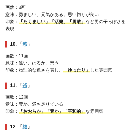
画数：9画
意味：勇ましい、元気がある。思い切りが良い
印象：
「たくましい」「活発」「勇敢」
など男の子っぽさを
表現
10. 「
悠
」
画数：11画
意味：遠い、はるか。想う
印象：物理的な遠さを表し、
「ゆったり」
した雰囲気
11. 「
裕
」
画数：12画
意味：豊か、満ち足りている
印象：
「おおらか」「豊か」「平和的」
な雰囲気
12. 「
結
」