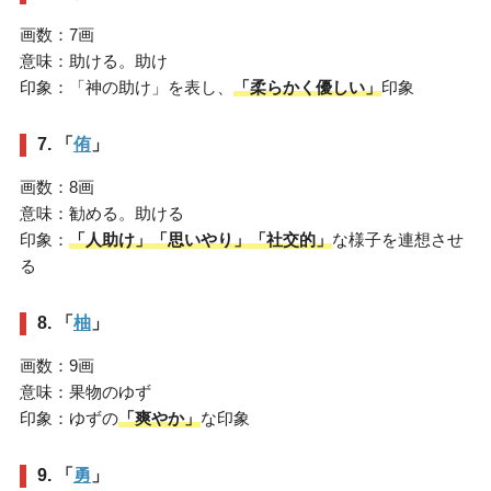
画数：7画
意味：助ける。助け
印象：「神の助け」を表し、
「柔らかく優しい」
印象
7. 「
侑
」
画数：8画
意味：勧める。助ける
印象：
「人助け」「思いやり」「社交的」
な様子を連想させ
る
8. 「
柚
」
画数：9画
意味：果物のゆず
印象：ゆずの
「爽やか」
な印象
9. 「
勇
」