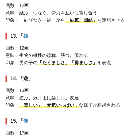
画数：12画
意味：結ぶ。つなぐ。労力を互いに貸し合う
印象：「結びつき＝絆」から
「結束、団結」
を連想させる
13. 「
雄
」
画数：12画
意味：生物の雄性の総称。勝つ。優れる
印象：男の子の
「たくましさ」「勇ましさ」
を表現
14. 「遊」
画数：13画
意味：遊ぶ、気ままに楽しむ。友達
印象：
「楽しい」「元気いっぱい」
な様子が想起される
15. 「
優
」
画数：17画