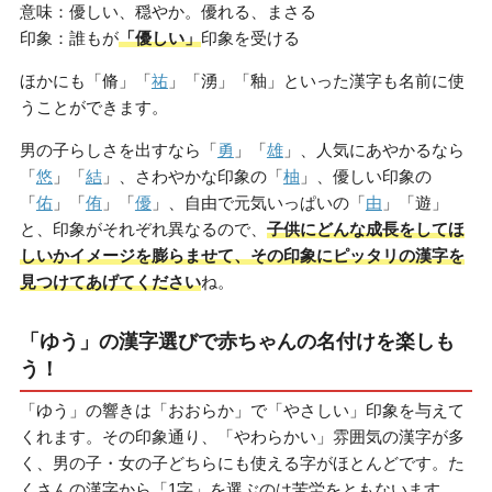
意味：優しい、穏やか。優れる、まさる
印象：誰もが
「優しい」
印象を受ける
ほかにも「脩」「
祐
」「湧」「釉」といった漢字も名前に使
うことができます。
男の子らしさを出すなら「
勇
」「
雄
」、人気にあやかるなら
「
悠
」「
結
」、さわやかな印象の「
柚
」、優しい印象の
「
佑
」「
侑
」「
優
」、自由で元気いっぱいの「
由
」「遊」
と、印象がそれぞれ異なるので、
子供にどんな成長をしてほ
しいかイメージを膨らませて、その印象にピッタリの漢字を
見つけてあげてください
ね。
「ゆう」の漢字選びで赤ちゃんの名付けを楽しも
う！
「ゆう」の響きは「おおらか」で「やさしい」印象を与えて
くれます。その印象通り、「やわらかい」雰囲気の漢字が多
く、男の子・女の子どちらにも使える字がほとんどです。た
くさんの漢字から「1字」を選ぶのは苦労をともないます