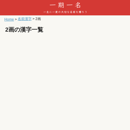
名前漢字
>
2画
Home
>
2画の漢字一覧