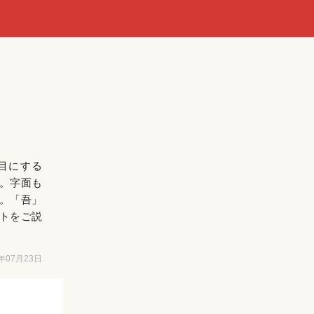
目にする
。字面も
。「吾」
トをご説
6年07月23日