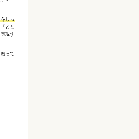
分をしっ
た「とど
と表現す
を贈って