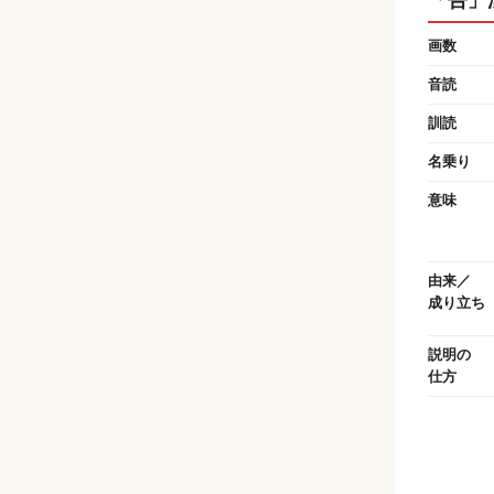
画数
音読
訓読
名乗り
意味
由来／
成り立ち
説明の
仕方