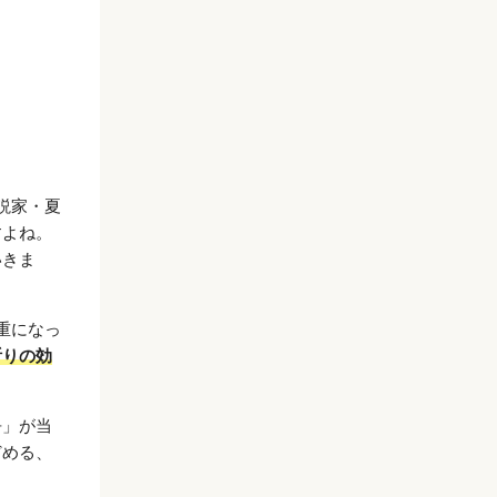
説家・夏
すよね。
いきま
重になっ
祈りの効
吾」が当
どめる、