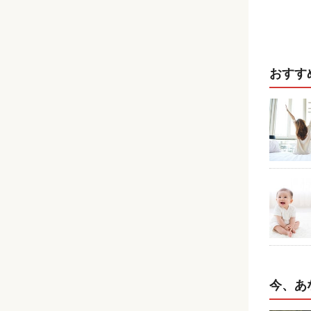
おすす
今、あ