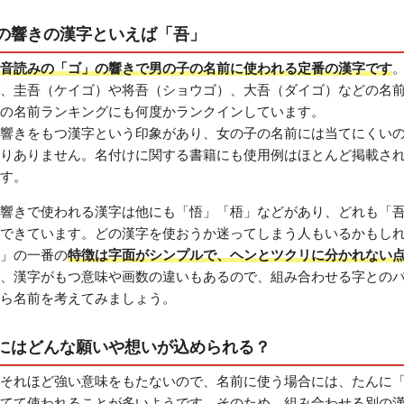
の響きの漢字といえば「吾」
音読みの「ゴ」の響きで男の子の名前に使われる定番の漢字です
、圭吾（ケイゴ）や将吾（ショウゴ）、大吾（ダイゴ）などの名
の名前ランキングにも何度かランクインしています。
響きをもつ漢字という印象があり、女の子の名前には当てにくい
りありません。名付けに関する書籍にも使用例はほとんど掲載さ
す。
響きで使われる漢字は他にも「悟」「梧」などがあり、どれも「
できています。どの漢字を使おうか迷ってしまう人もいるかもし
」の一番の
特徴は字面がシンプルで、ヘンとツクリに分かれない
、漢字がもつ意味や画数の違いもあるので、組み合わせる字との
ら名前を考えてみましょう。
にはどんな願いや想いが込められる？
それほど強い意味をもたないので、名前に使う場合には、たんに
てて使われることが多いようです。そのため、組み合わせる別の