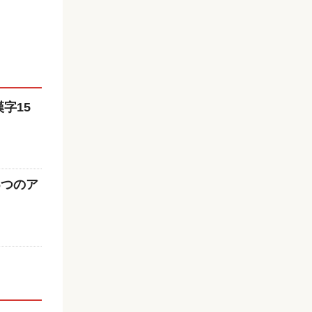
字15
6つのア