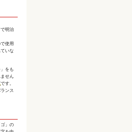
。
前で明治
ので使用
れていな
吾」をも
れません
点
です。
バランス
「ゴ」の
漢字を中