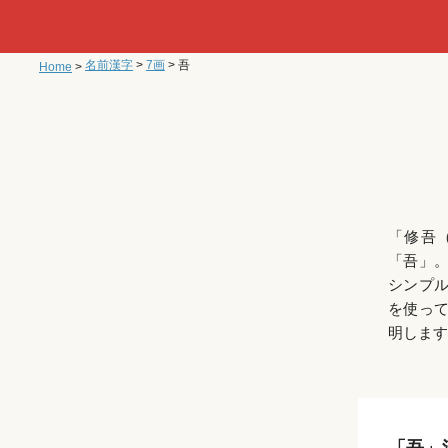
名前漢字
>
7画
>
吾
Home
>
「修吾
「吾」
シンプ
を使っ
明します
「吾」