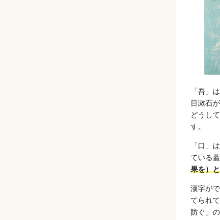
「吾」は
目漱石が
どうして
す。
「口」は
ている蓋
果を）と
漢字がで
てられて
防ぐ」の