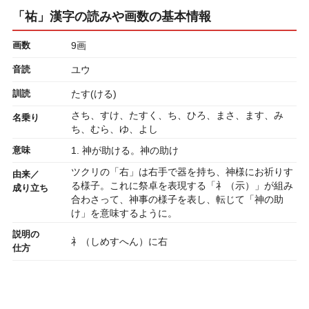
「祐」漢字の読みや画数の基本情報
画数
9画
音読
ユウ
訓読
たす(ける)
さち、すけ、たすく、ち、ひろ、まさ、ます、み
名乗り
ち、むら、ゆ、よし
意味
1. 神が助ける。神の助け
ツクリの「右」は右手で器を持ち、神様にお祈りす
由来／
る様子。これに祭卓を表現する「礻（示）」が組み
成り立ち
合わさって、神事の様子を表し、転じて「神の助
け」を意味するように。
説明の
礻（しめすへん）に右
仕方