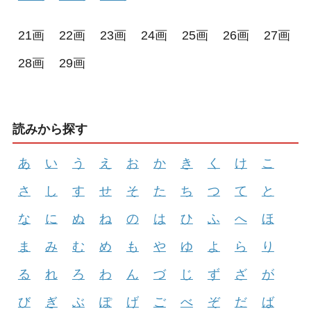
21画
22画
23画
24画
25画
26画
27画
28画
29画
読みから探す
あ
い
う
え
お
か
き
く
け
こ
さ
し
す
せ
そ
た
ち
つ
て
と
な
に
ぬ
ね
の
は
ひ
ふ
へ
ほ
ま
み
む
め
も
や
ゆ
よ
ら
り
る
れ
ろ
わ
ん
づ
じ
ず
ざ
が
び
ぎ
ぶ
ぽ
げ
ご
べ
ぞ
だ
ば