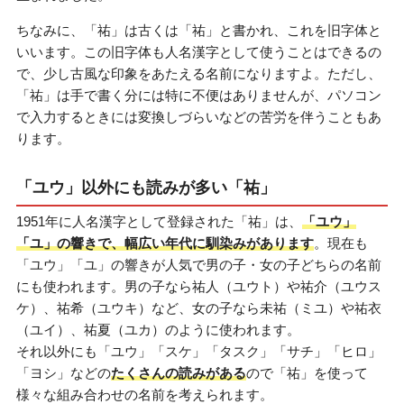
ちなみに、「祐」は古くは「祐」と書かれ、これを旧字体と
いいます。この旧字体も人名漢字として使うことはできるの
で、少し古風な印象をあたえる名前になりますよ。ただし、
「祐」は手で書く分には特に不便はありませんが、パソコン
で入力するときには変換しづらいなどの苦労を伴うこともあ
ります。
「ユウ」以外にも読みが多い「祐」
1951年に人名漢字として登録された「祐」は、
「ユウ」
「ユ」の響きで、幅広い年代に馴染みがあります
。現在も
「ユウ」「ユ」の響きが人気で男の子・女の子どちらの名前
にも使われます。男の子なら祐人（ユウト）や祐介（ユウス
ケ）、祐希（ユウキ）など、女の子なら未祐（ミユ）や祐衣
（ユイ）、祐夏（ユカ）のように使われます。
それ以外にも「ユウ」「スケ」「タスク」「サチ」「ヒロ」
「ヨシ」などの
たくさんの読みがある
ので「祐」を使って
様々な組み合わせの名前を考えられます。