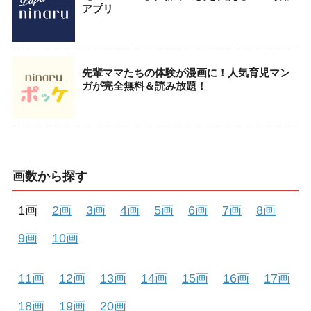
アプリ
先輩ママたちの体験が漫画に！人気育児マン
ガが完全無料＆読み放題！
画数から探す
1画
2画
3画
4画
5画
6画
7画
8画
9画
10画
11画
12画
13画
14画
15画
16画
17画
18画
19画
20画