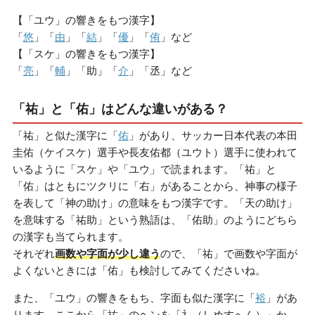
【「ユウ」の響きをもつ漢字】
「
悠
」「
由
」「
結
」「
優
」「
侑
」など
【「スケ」の響きをもつ漢字】
「
亮
」「
輔
」「助」「
介
」「丞」など
「祐」と「佑」はどんな違いがある？
「祐」と似た漢字に「
佑
」があり、サッカー日本代表の本田
圭佑（ケイスケ）選手や長友佑都（ユウト）選手に使われて
いるように「スケ」や「ユウ」で読まれます。「祐」と
「佑」はともにツクリに「右」があることから、神事の様子
を表して「神の助け」の意味をもつ漢字です。「天の助け」
を意味する「祐助」という熟語は、「佑助」のようにどちら
の漢字も当てられます。
それぞれ
画数や字面が少し違う
ので、「祐」で画数や字面が
よくないときには「佑」も検討してみてくださいね。
また、「ユウ」の響きをもち、字面も似た漢字に「
裕
」があ
ります。ここから「祐」のヘンを「礻（しめすへん）」か