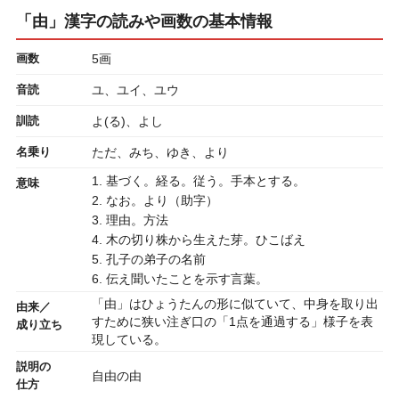
「由」漢字の読みや画数の基本情報
画数
5画
音読
ユ、ユイ、ユウ
訓読
よ(る)、よし
名乗り
ただ、みち、ゆき、より
1. 基づく。経る。従う。手本とする。
意味
2. なお。より（助字）
3. 理由。方法
4. 木の切り株から生えた芽。ひこばえ
5. 孔子の弟子の名前
6. 伝え聞いたことを示す言葉。
「由」はひょうたんの形に似ていて、中身を取り出
由来／
すために狭い注ぎ口の「1点を通過する」様子を表
成り立ち
現している。
説明の
自由の由
仕方