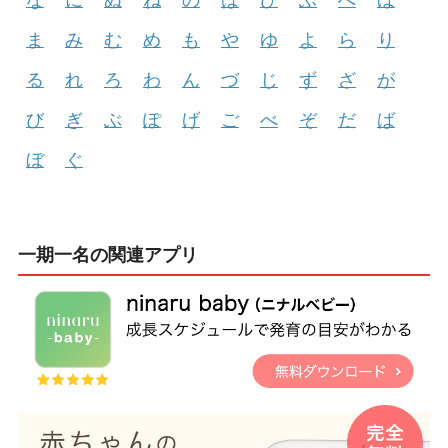
な
に
ぬ
ね
の
は
ひ
ふ
へ
ほ
ま
み
む
め
も
や
ゆ
よ
ら
り
る
れ
ろ
わ
ん
づ
じ
ず
ざ
が
び
ぎ
ぶ
ぽ
げ
ご
べ
ぞ
だ
ば
ぼ
ぐ
一期一名の関連アプリ