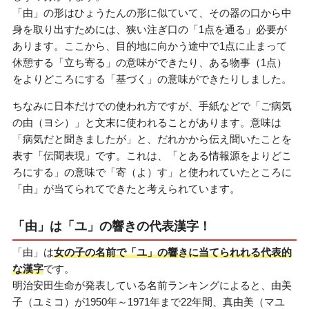
「由」の形はひょうたんの形に似ていて、その器の口から中
身を取り出すためには、狭い注ぎ口の「1点を通る」必要が
あります。ここから、目的地に向かう途中で1点に止まって
休憩する「立ち寄る」の意味ができたり、ある物事（1点）
をよりどころにする「基づく」の意味ができたりしました。
ちなみに日本だけでの使われ方ですが、手紙などで「ご病気
の由（ヨシ）」と文末に使われることがあります。意味は
「病気だと聞きましたが」と、だれかから伝え聞いたことを
表す「伝聞表現」です。これは、「とある情報源をよりどこ
ろにする」の意味で「寄（よ）す」と使われていたところに
「由」が当てられてできたと考えられています。
「由」は「ユ」の響きの代表漢字！
「由」は
女の子の名前で「ユ」の響きに当てられれる代表的
な漢字
です。
明治安田生命が発表している名前ランキングによると、由美
子（ユミコ）が1950年～1971年まで22年間、真由美（マユ