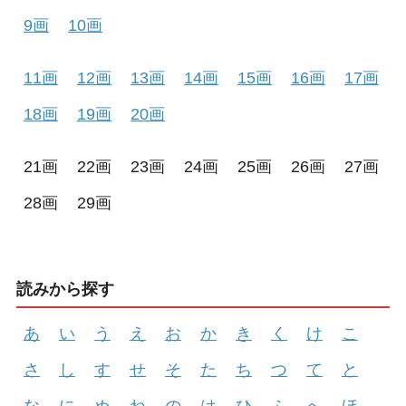
9画
10画
11画
12画
13画
14画
15画
16画
17画
18画
19画
20画
21画
22画
23画
24画
25画
26画
27画
28画
29画
読みから探す
あ
い
う
え
お
か
き
く
け
こ
さ
し
す
せ
そ
た
ち
つ
て
と