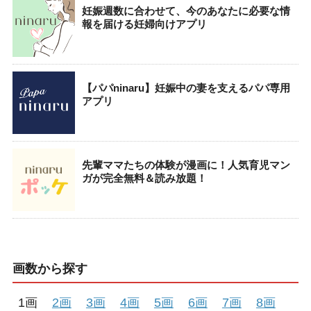
妊娠週数に合わせて、今のあなたに必要な情
報を届ける妊婦向けアプリ
【パパninaru】妊娠中の妻を支えるパパ専用
アプリ
先輩ママたちの体験が漫画に！人気育児マン
ガが完全無料＆読み放題！
画数から探す
1画
2画
3画
4画
5画
6画
7画
8画