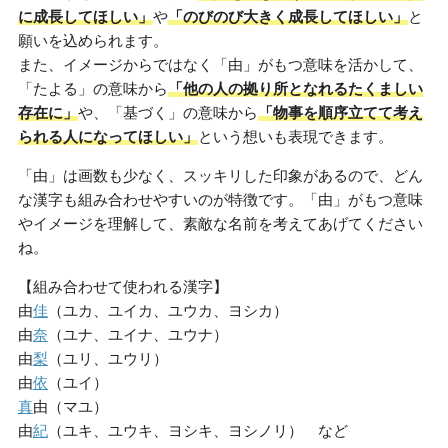
に成長してほしい」
や
「のびのび大きく成長してほしい」
と
願いを込められます。
また、イメージからではなく「由」がもつ意味を活かして、
「たよる」の意味から
「他の人の拠り所となれるたくましい
存在に」
や、「基づく」の意味から
「物事を順序立てて考え
られる人になってほしい」
という想いも表現できます。
「由」は画数も少なく、スッキリした印象があるので、どん
な漢字も組み合わせやすいのが特徴です。「由」がもつ意味
やイメージを理解して、素敵な名前を考えてあげてください
ね。
【組み合わせて使われる漢字】
由
佳
（ユカ、ユイカ、ユウカ、ヨシカ）
由
奈
（ユナ、ユイナ、ユウナ）
由
梨
（ユリ、ユウリ）
由
依
（ユイ）
真
由（マユ）
由
紀
（ユキ、ユウキ、ヨシキ、ヨシノリ） など