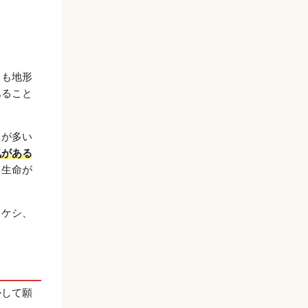
」も地形
あること
とが多い
気がある
田生命が
タケシ、
かして願