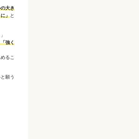
ルの大き
うに」
と
さ」
」「強く
込めるこ
いと願う