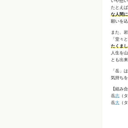
いや想い
たとえば
な人間に
願いを込
また、岩
「堂々と
たくまし
人生を山
とも出来
「岳」は
気持ちを
【組み合
岳
志
（タ
岳
大
（タ