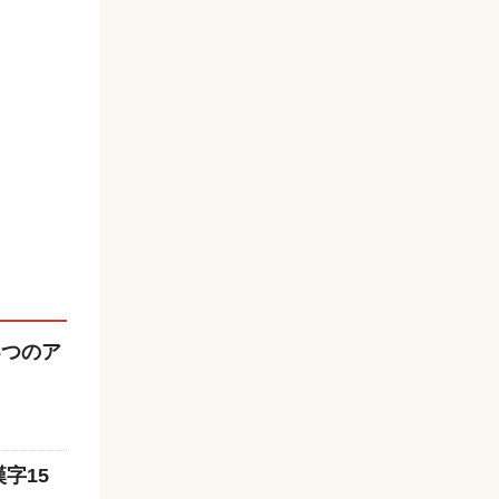
6つのア
字15