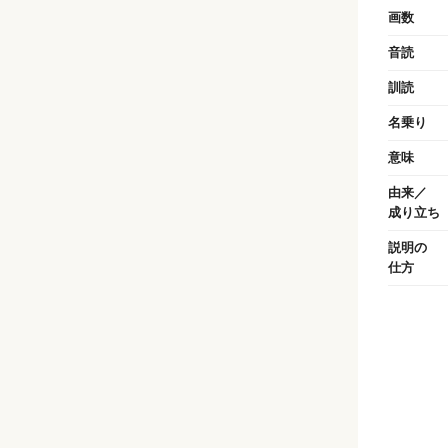
画数
音読
訓読
名乗り
意味
由来／
成り立ち
説明の
仕方