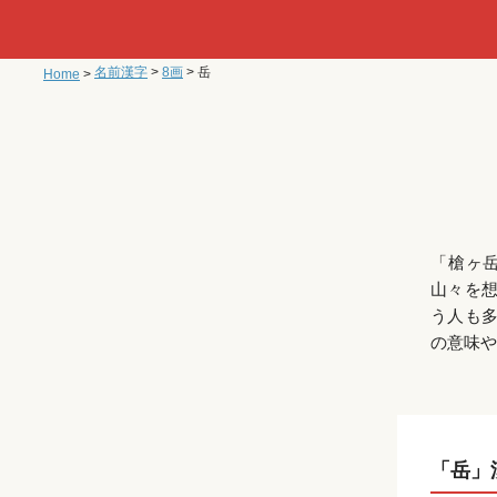
名前漢字
>
8画
>
岳
Home
>
「槍ヶ
山々を
う人も
の意味や
「岳」