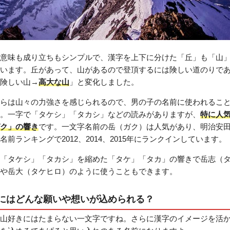
意味も成り立ちもシンプルで、漢字を上下に分けた「丘」も「山
います。丘があって、山があるので登頂するには険しい道のりで
険しい山→
高大な山
」と変化しました。
らは山々の力強さを感じられるので、男の子の名前に使われるこ
。一字で「タケシ」「タカシ」などの読みがありますが、
特に人
ク」の響き
です。一文字名前の岳（ガク）は人気があり、明治安
名前ランキングで2012、2014、2015年にランクインしています。
「タケシ」「タカシ」を縮めた「タケ」「タカ」の響きで岳志（
や岳大（タケヒロ）のように使うこともできます。
にはどんな願いや想いが込められる？
山好きにはたまらない一文字ですね。さらに漢字のイメージを活