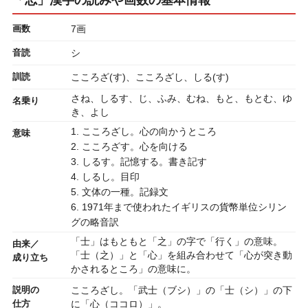
画数
7画
音読
シ
訓読
こころざ(す)、こころざし、しる(す)
さね、しるす、じ、ふみ、むね、もと、もとむ、ゆ
名乗り
き、よし
1. こころざし。心の向かうところ
意味
2. こころざす。心を向ける
3. しるす。記憶する。書き記す
4. しるし。目印
5. 文体の一種。記録文
6. 1971年まで使われたイギリスの貨幣単位シリン
グの略音訳
「士」はもともと「之」の字で「行く」の意味。
由来／
「士（之）」と「心」を組み合わせて「心が突き動
成り立ち
かされるところ」の意味に。
説明の
こころざし。「武士（ブシ）」の「士（シ）」の下
仕方
に「心（ココロ）」。