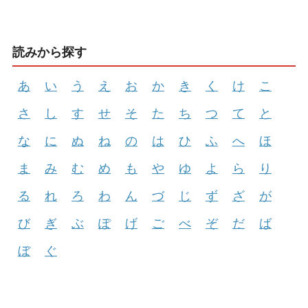
読みから探す
あ
い
う
え
お
か
き
く
け
こ
さ
し
す
せ
そ
た
ち
つ
て
と
な
に
ぬ
ね
の
は
ひ
ふ
へ
ほ
ま
み
む
め
も
や
ゆ
よ
ら
り
る
れ
ろ
わ
ん
づ
じ
ず
ざ
が
び
ぎ
ぶ
ぽ
げ
ご
べ
ぞ
だ
ば
ぼ
ぐ