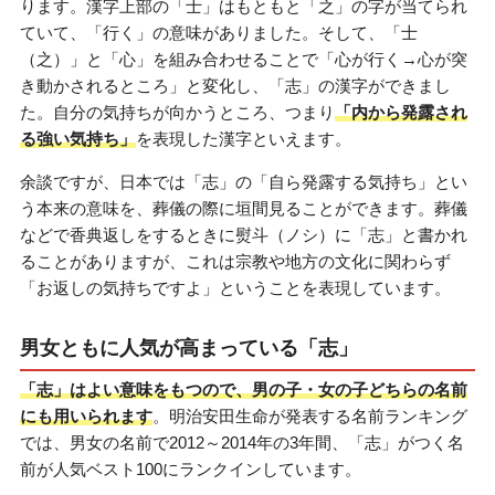
ります。漢字上部の「士」はもともと「之」の字が当てられ
ていて、「行く」の意味がありました。そして、「士
（之）」と「心」を組み合わせることで「心が行く→心が突
き動かされるところ」と変化し、「志」の漢字ができまし
た。自分の気持ちが向かうところ、つまり
「内から発露され
る強い気持ち」
を表現した漢字といえます。
余談ですが、日本では「志」の「自ら発露する気持ち」とい
う本来の意味を、葬儀の際に垣間見ることができます。葬儀
などで香典返しをするときに熨斗（ノシ）に「志」と書かれ
ることがありますが、これは宗教や地方の文化に関わらず
「お返しの気持ちですよ」ということを表現しています。
男女ともに人気が高まっている「志」
「志」はよい意味をもつので、男の子・女の子どちらの名前
にも用いられます
。明治安田生命が発表する名前ランキング
では、男女の名前で2012～2014年の3年間、「志」がつく名
前が人気ベスト100にランクインしています。