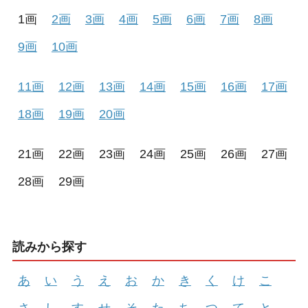
1画
2画
3画
4画
5画
6画
7画
8画
9画
10画
11画
12画
13画
14画
15画
16画
17画
18画
19画
20画
21画
22画
23画
24画
25画
26画
27画
28画
29画
読みから探す
あ
い
う
え
お
か
き
く
け
こ
さ
し
す
せ
そ
た
ち
つ
て
と