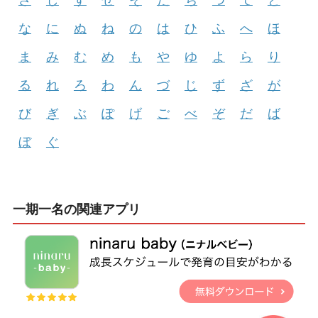
な
に
ぬ
ね
の
は
ひ
ふ
へ
ほ
ま
み
む
め
も
や
ゆ
よ
ら
り
る
れ
ろ
わ
ん
づ
じ
ず
ざ
が
び
ぎ
ぶ
ぽ
げ
ご
べ
ぞ
だ
ば
ぼ
ぐ
一期一名の関連アプリ