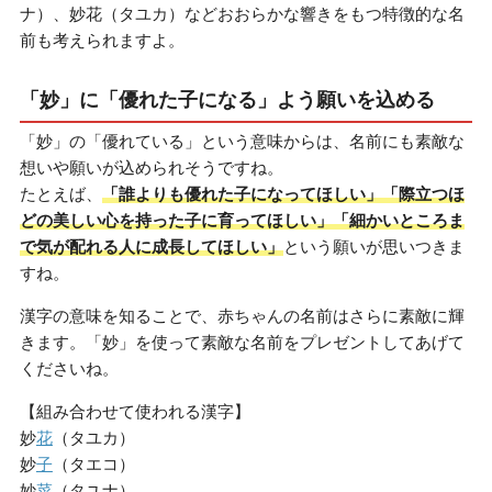
ナ）、妙花（タユカ）などおおらかな響きをもつ特徴的な名
前も考えられますよ。
「妙」に「優れた子になる」よう願いを込める
「妙」の「優れている」という意味からは、名前にも素敵な
想いや願いが込められそうですね。
たとえば、
「誰よりも優れた子になってほしい」「際立つほ
どの美しい心を持った子に育ってほしい」「細かいところま
で気が配れる人に成長してほしい」
という願いが思いつきま
すね。
漢字の意味を知ることで、赤ちゃんの名前はさらに素敵に輝
きます。「妙」を使って素敵な名前をプレゼントしてあげて
くださいね。
【組み合わせて使われる漢字】
妙
花
（タユカ）
妙
子
（タエコ）
妙
菜
（タユナ）