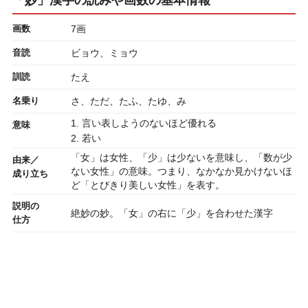
画数
7画
音読
ビョウ、ミョウ
訓読
たえ
名乗り
さ、ただ、たふ、たゆ、み
1. 言い表しようのないほど優れる
意味
2. 若い
「女」は女性、「少」は少ないを意味し、「数が少
由来／
ない女性」の意味。つまり、なかなか見かけないほ
成り立ち
ど「とびきり美しい女性」を表す。
説明の
絶妙の妙。「女」の右に「少」を合わせた漢字
仕方