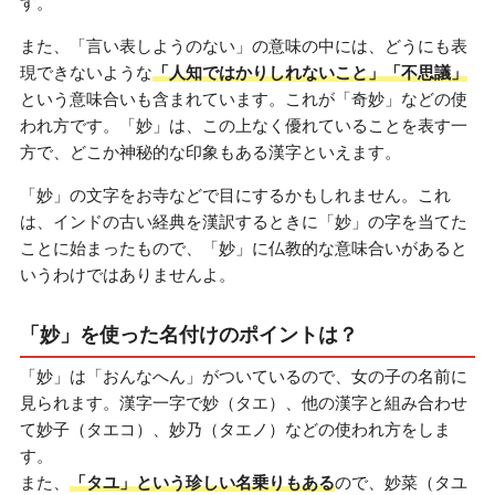
す。
また、「言い表しようのない」の意味の中には、どうにも表
現できないような
「人知ではかりしれないこと」「不思議」
という意味合いも含まれています。これが「奇妙」などの使
われ方です。「妙」は、この上なく優れていることを表す一
方で、どこか神秘的な印象もある漢字といえます。
「妙」の文字をお寺などで目にするかもしれません。これ
は、インドの古い経典を漢訳するときに「妙」の字を当てた
ことに始まったもので、「妙」に仏教的な意味合いがあると
いうわけではありませんよ。
「妙」を使った名付けのポイントは？
「妙」は「おんなへん」がついているので、女の子の名前に
見られます。漢字一字で妙（タエ）、他の漢字と組み合わせ
て妙子（タエコ）、妙乃（タエノ）などの使われ方をしま
す。
また、
「タユ」という珍しい名乗りもある
ので、妙菜（タユ