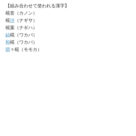
【組み合わせて使われる漢字】
椛音（カノン）
椛
沙
（ナギサ）
椛葉（ナギハ）
結
椛（ワカバ）
和
椛（ワカバ）
萌
々椛（モモカ）