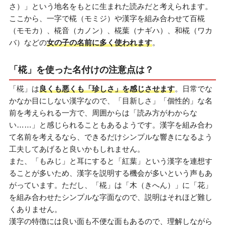
さ）」という地名をもとに生まれた読みだと考えられます。
ここから、一字で椛（モミジ）や漢字を組み合わせて百椛
（モモカ）、椛音（カノン）、椛葉（ナギハ）、和椛（ワカ
バ）などの
女の子の名前に多く使われます
。
「椛」を使った名付けの注意点は？
「椛」は
良くも悪くも「珍しさ」を感じさせます
。日常でな
かなか目にしない漢字なので、「目新しさ」「個性的」な名
前を考えられる一方で、周囲からは「読み方がわからな
い……」と感じられることもあるようです。漢字を組み合わ
て名前を考えるなら、できるだけシンプルな響きになるよう
工夫してあげると良いかもしれません。
また、「もみじ」と耳にすると「紅葉」という漢字を連想す
ることが多いため、漢字を説明する機会が多いという声もあ
がっています。ただし、「椛」は「木（きへん）」に「花」
を組み合わせたシンプルな字面なので、説明はそれほど難し
くありません。
漢字の特徴には良い面も不便な面もあるので、理解しながら