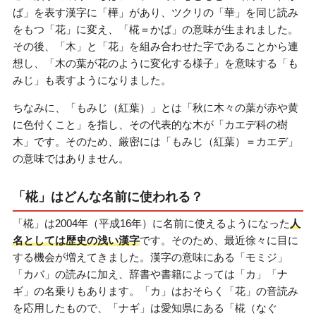
ば」を表す漢字に「樺」があり、ツクリの「華」を同じ読み
をもつ「花」に変え、「椛＝かば」の意味が生まれました。
その後、「木」と「花」を組み合わせた字であることから連
想し、「木の葉が花のように変化する様子」を意味する「も
みじ」も表すようになりました。
ちなみに、「もみじ（紅葉）」とは「秋に木々の葉が赤や黄
に色付くこと」を指し、その代表的な木が「カエデ科の樹
木」です。そのため、厳密には「もみじ（紅葉）＝カエデ」
の意味ではありません。
「椛」はどんな名前に使われる？
「椛」は2004年（平成16年）に名前に使えるようになった
人
名としては歴史の浅い漢字
です。そのため、最近徐々に目に
する機会が増えてきました。漢字の意味にある「モミジ」
「カバ」の読みに加え、辞書や書籍によっては「カ」「ナ
ギ」の名乗りもあります。「カ」はおそらく「花」の音読み
を応用したもので、「ナギ」は愛知県にある「椛（なぐ