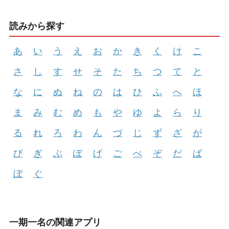
読みから探す
あ
い
う
え
お
か
き
く
け
こ
さ
し
す
せ
そ
た
ち
つ
て
と
な
に
ぬ
ね
の
は
ひ
ふ
へ
ほ
ま
み
む
め
も
や
ゆ
よ
ら
り
る
れ
ろ
わ
ん
づ
じ
ず
ざ
が
び
ぎ
ぶ
ぽ
げ
ご
べ
ぞ
だ
ば
ぼ
ぐ
一期一名の関連アプリ