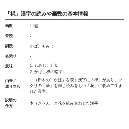
「椛」漢字の読みや画数の基本情報
画数
11画
音読
-
訓読
かば、もみじ
名乗り
-
1. もみじ。紅葉
意味
2. かば。樺の略字
「（樹木の）かば」を表す漢字に「樺」があり、ツ
由来／
クリの「華」を同じ読みをもつ「花」に改めて生ま
成り立ち
れた漢字。
説明の
木（きへん）と花を組み合わせた漢字
仕方