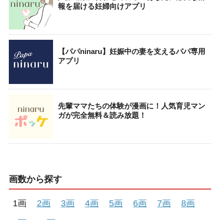
報を届ける妊婦向けアプリ
【パパninaru】妊娠中の妻を支えるパパ専用
アプリ
先輩ママたちの体験が漫画に！人気育児マン
ガが完全無料＆読み放題！
画数から探す
1画
2画
3画
4画
5画
6画
7画
8画