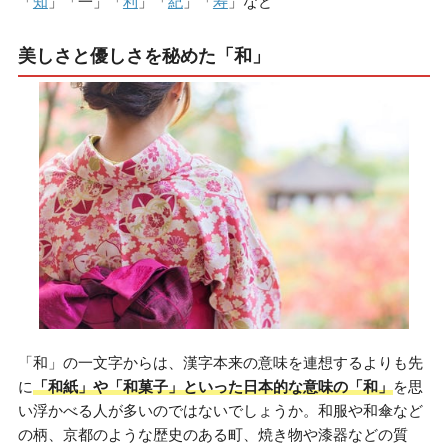
「
知
」「一」「
利
」「
紀
」「
寿
」など
美しさと優しさを秘めた「和」
「和」の一文字からは、漢字本来の意味を連想するよりも先
に
「和紙」や「和菓子」といった日本的な意味の「和」
を思
い浮かべる人が多いのではないでしょうか。和服や和傘など
の柄、京都のような歴史のある町、焼き物や漆器などの質