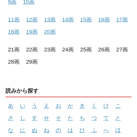
9画
10画
11画
12画
13画
14画
15画
16画
17画
18画
19画
20画
21画
22画
23画
24画
25画
26画
27画
28画
29画
読みから探す
あ
い
う
え
お
か
き
く
け
こ
さ
し
す
せ
そ
た
ち
つ
て
と
な
に
ぬ
ね
の
は
ひ
ふ
へ
ほ