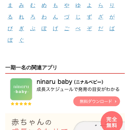
ま
み
む
め
も
や
ゆ
よ
ら
り
る
れ
ろ
わ
ん
づ
じ
ず
ざ
が
び
ぎ
ぶ
ぽ
げ
ご
べ
ぞ
だ
ば
ぼ
ぐ
一期一名の関連アプリ