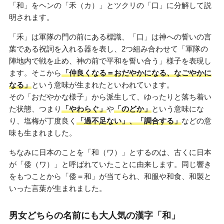
「和」をヘンの「禾（カ）」とツクリの「口」に分解して説
明されます。
「禾」は軍隊の門の前にある標識、「口」は神への誓いの言
葉である祝詞を入れる器を表し、2つ組み合わせて「軍隊の
陣地内で戦を止め、神の前で平和を誓い合う」様子を表現し
ます。そこから
「仲良くなる＝おだやかになる、なごやかに
なる」
という意味が生まれたといわれています。
その「おだやかな様子」から派生して、ゆったりと落ち着い
た状態、つまり
「やわらぐ」
や
「のどか」
という意味にな
り、塩梅が丁度良く
「過不足ない」、「調合する」
などの意
味も生まれました。
ちなみに日本のことを「和（ワ）」とするのは、古くに日本
が「倭（ワ）」と呼ばれていたことに由来します。同じ響き
をもつことから「倭＝和」が当てられ、和服や和食、和製と
いった言葉が生まれました。
男女どちらの名前にも大人気の漢字「和」