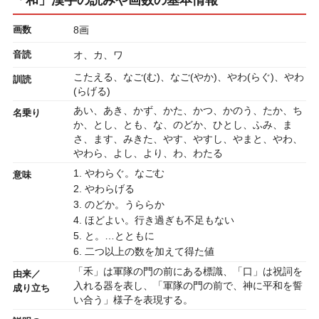
画数
8画
音読
オ、カ、ワ
こたえる、なご(む)、なご(やか)、やわ(らぐ)、やわ
訓読
(らげる)
あい、あき、かず、かた、かつ、かのう、たか、ち
名乗り
か、とし、とも、な、のどか、ひとし、ふみ、ま
さ、ます、みきた、やす、やすし、やまと、やわ、
やわら、よし、より、わ、わたる
1. やわらぐ。なごむ
意味
2. やわらげる
3. のどか。うららか
4. ほどよい。行き過ぎも不足もない
5. と。…とともに
6. 二つ以上の数を加えて得た値
「禾」は軍隊の門の前にある標識、「口」は祝詞を
由来／
入れる器を表し、「軍隊の門の前で、神に平和を誓
成り立ち
い合う」様子を表現する。