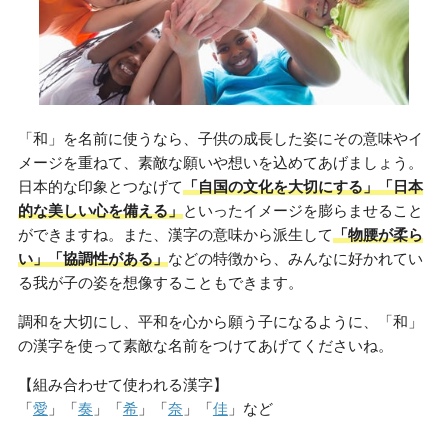
「和」を名前に使うなら、子供の成長した姿にその意味やイ
メージを重ねて、素敵な願いや想いを込めてあげましょう。
日本的な印象とつなげて
「自国の文化を大切にする」「日本
的な美しい心を備える」
といったイメージを膨らませること
ができますね。また、漢字の意味から派生して
「物腰が柔ら
い」「協調性がある」
などの特徴から、みんなに好かれてい
る我が子の姿を想像することもできます。
調和を大切にし、平和を心から願う子になるように、「和」
の漢字を使って素敵な名前をつけてあげてくださいね。
【組み合わせて使われる漢字】
「
愛
」「
奏
」「
希
」「
奈
」「
佳
」など