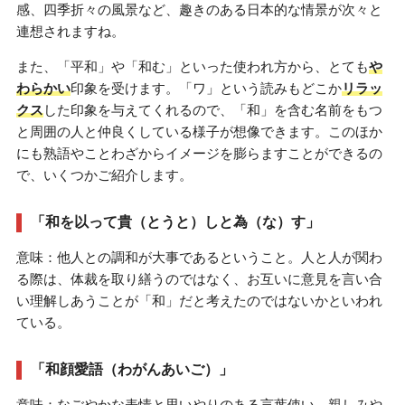
感、四季折々の風景など、趣きのある日本的な情景が次々と
連想されますね。
また、「平和」や「和む」といった使われ方から、とても
や
わらかい
印象を受けます。「ワ」という読みもどこか
リラッ
クス
した印象を与えてくれるので、「和」を含む名前をもつ
と周囲の人と仲良くしている様子が想像できます。このほか
にも熟語やことわざからイメージを膨らますことができるの
で、いくつかご紹介します。
「和を以って貴（とうと）しと為（な）す」
意味：他人との調和が大事であるということ。人と人が関わ
る際は、体裁を取り繕うのではなく、お互いに意見を言い合
い理解しあうことが「和」だと考えたのではないかといわれ
ている。
「和顔愛語（わがんあいご）」
意味：なごやかな表情と思いやりのある言葉使い。親しみや