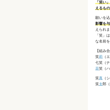
「笑い」
えるもの
願いを込
影響を与
えられま
「笑」は
な名前を
【組み合
笑
莉
（エ
七笑（ナ
花
笑（ハ
笑
真
（シ
笑
太
郎（