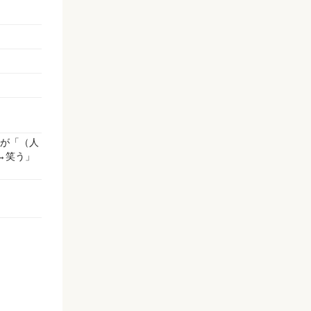
が「（人
→笑う」