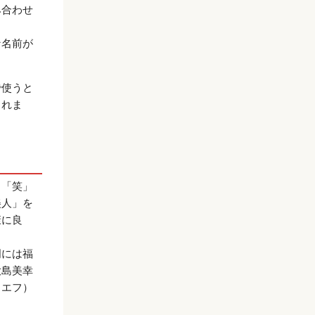
み合わせ
な名前が
で使うと
られま
、「笑」
美人」を
康に良
門には福
大島美幸
（エフ）