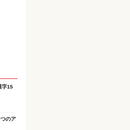
字15
6つのア