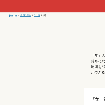
名前漢字
>
10画
>
笑
Home
>
「笑」
持ちに
周囲を
ができる
「笑」