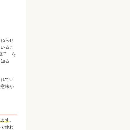
くねらせ
ているこ
様子」を
を知る
われてい
の意味が
れます
。
字で使わ