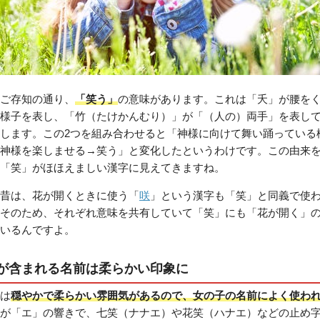
ご存知の通り、
「笑う」
の意味があります。これは「夭」が腰を
様子を表し、「竹（たけかんむり）」が「（人の）両手」を表し
します。この2つを組み合わせると「神様に向けて舞い踊っている
神様を楽しませる→笑う」と変化したというわけです。この由来
「笑」がほほえましい漢字に見えてきますね。
昔は、花が開くときに使う「
咲
」という漢字も「笑」と同義で使
そのため、それぞれ意味を共有していて「笑」にも「花が開く」
いるんですよ。
が含まれる名前は柔らかい印象に
は
穏やかで柔らかい雰囲気があるので、女の子の名前によく使わ
が「エ」の響きで、七笑（ナナエ）や花笑（ハナエ）などの止め