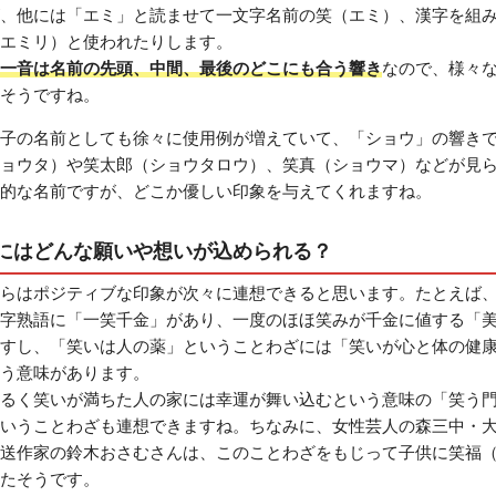
、他には「エミ」と読ませて一文字名前の笑（エミ）、漢字を組
エミリ）と使われたりします。
一音は名前の先頭、中間、最後のどこにも合う響き
なので、様々
そうですね。
子の名前としても徐々に使用例が増えていて、「ショウ」の響き
ョウタ）や笑太郎（ショウタロウ）、笑真（ショウマ）などが見
的な名前ですが、どこか優しい印象を与えてくれますね。
にはどんな願いや想いが込められる？
らはポジティブな印象が次々に連想できると思います。たとえば
字熟語に「一笑千金」があり、一度のほほ笑みが千金に値する「
すし、「笑いは人の薬」ということわざには「笑いが心と体の健
う意味があります。
るく笑いが満ちた人の家には幸運が舞い込むという意味の「笑う
いうことわざも連想できますね。ちなみに、女性芸人の森三中・
送作家の鈴木おさむさんは、このことわざをもじって子供に笑福
たそうです。