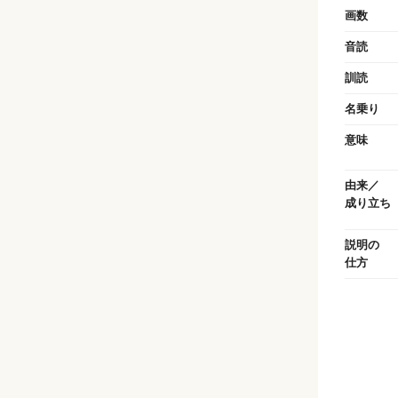
画数
音読
訓読
名乗り
意味
由来／
成り立ち
説明の
仕方