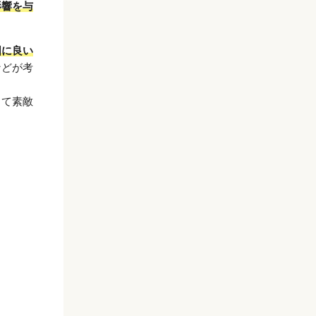
影響を与
囲に良い
などが考
って素敵