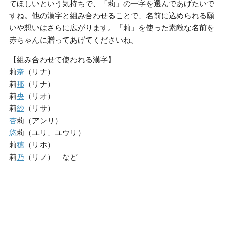
てほしいという気持ちで、「莉」の一字を選んであげたいで
すね。他の漢字と組み合わせることで、名前に込められる願
いや想いはさらに広がります。「莉」を使った素敵な名前を
赤ちゃんに贈ってあげてくださいね。
【組み合わせて使われる漢字】
莉
奈
（リナ）
莉
那
（リナ）
莉
央
（リオ）
莉
紗
（リサ）
杏
莉（アンリ）
悠
莉（ユリ、ユウリ）
莉
穂
（リホ）
莉
乃
（リノ） など