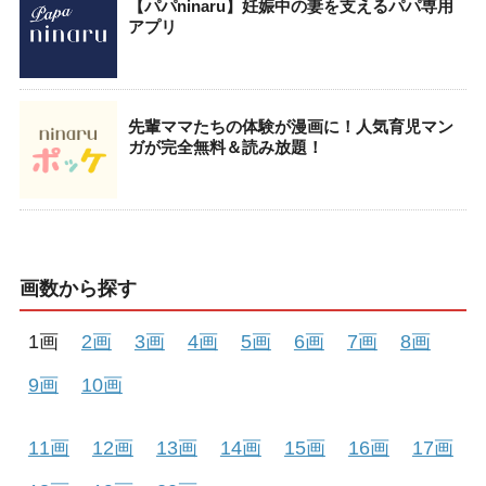
【パパninaru】妊娠中の妻を支えるパパ専用
アプリ
先輩ママたちの体験が漫画に！人気育児マン
ガが完全無料＆読み放題！
画数から探す
1画
2画
3画
4画
5画
6画
7画
8画
9画
10画
11画
12画
13画
14画
15画
16画
17画