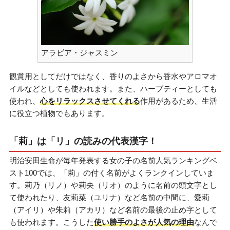
アラビア・ジャスミン
観賞用としてだけではなく、香りのよさから香水やアロマオ
イルなどとしても使われます。また、ハーブティーとしても
使われ、
心をリラックスさせてくれる
作用があるため、生活
に役立つ植物でもあります。
「莉」は「リ」の読みの代表漢字！
明治安田生命が毎年発表する女の子の名前人気ランキングベ
スト100では、「莉」の付く名前がよくランクインしていま
す。莉乃（リノ）や莉央（リオ）のように名前の頭文字とし
て使われたり、友莉菜（ユリナ）など名前の中間に、愛莉
（アイリ）や朱莉（アカリ）など名前の最後の止め字として
も使われます。こうした
使い勝手のよさが人気の理由
なんで