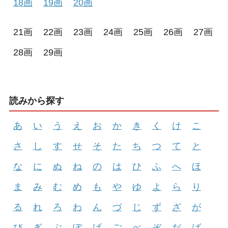
18画
19画
20画
21画
22画
23画
24画
25画
26画
27画
28画
29画
読みから探す
あ
い
う
え
お
か
き
く
け
こ
さ
し
す
せ
そ
た
ち
つ
て
と
な
に
ぬ
ね
の
は
ひ
ふ
へ
ほ
ま
み
む
め
も
や
ゆ
よ
ら
り
る
れ
ろ
わ
ん
づ
じ
ず
ざ
が
び
ぎ
ぶ
ぽ
げ
ご
べ
ぞ
だ
ば