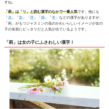
すね。
「莉」は「リ」と読む漢字のなかで一番人気
です。他にも
「
凛
」「
梨
」「
理
」「
璃
」「
李
」などの漢字がありますが、
「莉」がもつジャスミンの花のかわいらしいイメージが女の
子の名前にピッタリだと人気が出ているようです。
「莉」は女の子にふさわしい漢字！