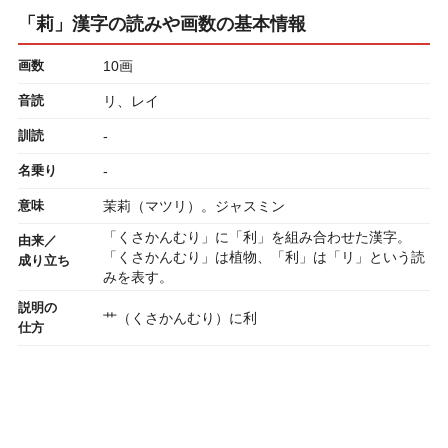
「莉」漢字の読みや画数の基本情報
画数
10画
音読
リ、レイ
訓読
-
名乗り
-
意味
茉莉（マツリ）。ジャスミン
「くさかんむり」に「利」を組み合わせた漢字。
由来／
「くさかんむり」は植物、「利」は「リ」という読
成り立ち
みを表す。
説明の
艹（くさかんむり）に利
仕方