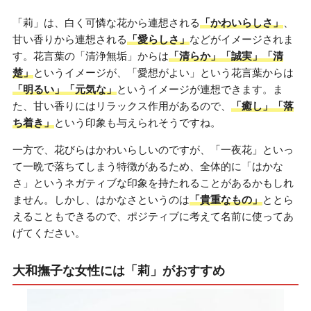
「莉」は、白く可憐な花から連想される
「かわいらしさ」
、
甘い香りから連想される
「愛らしさ」
などがイメージされま
す。花言葉の「清浄無垢」からは
「清らか」「誠実」「清
楚」
というイメージが、「愛想がよい」という花言葉からは
「明るい」「元気な」
というイメージが連想できます。ま
た、甘い香りにはリラックス作用があるので、
「癒し」「落
ち着き」
という印象も与えられそうですね。
一方で、花びらはかわいらしいのですが、「一夜花」といっ
て一晩で落ちてしまう特徴があるため、全体的に「はかな
さ」というネガティブな印象を持たれることがあるかもしれ
ません。しかし、はかなさというのは
「貴重なもの」
ととら
えることもできるので、ポジティブに考えて名前に使ってあ
げてください。
大和撫子な女性には「莉」がおすすめ