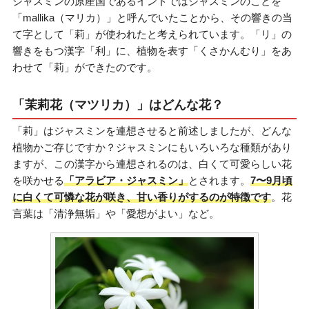
ジャスミンの原産国であるインドではジャスミンのことを
「mallika（マリカ）」と呼んでいたことから、その響きの当
て字として「莉」が使われたと考えられています。「リ」の
響きをもつ漢字「利」に、植物を表す「くさかんむり」をあ
わせて「莉」ができたのです。
「茉莉花（マツリカ）」はどんな花？
「莉」はジャスミンを連想させると前述しましたが、どんな
植物かご存じですか？ジャスミンにもいろいろな種類があり
ますが、この漢字から連想されるのは、白くて可愛らしい花
を咲かせる
「アラビア・ジャスミン」
とされます。
7〜9月頃
に白くて可憐な花が咲き、甘い香りがするのが特徴です
。花
言葉は「清浄無垢」や「愛想がよい」など。