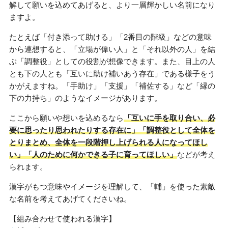
解して願いを込めてあげると、より一層輝かしい名前になり
ますよ。
たとえば「付き添って助ける」「2番目の階級」などの意味
から連想すると、「立場が偉い人」と「それ以外の人」を結
ぶ「調整役」としての役割が想像できます。また、目上の人
とも下の人とも「互いに助け補いあう存在」である様子をう
かがえますね。「手助け」「支援」「補佐する」など「縁の
下の力持ち」のようなイメージがあります。
ここから願いや想いを込めるなら
「互いに手を取り合い、必
要に思ったり思われたりする存在に」「調整役として全体を
とりまとめ、全体を一段階押し上げられる人になってほし
い」「人のために何かできる子に育ってほしい」
などが考え
られます。
漢字がもつ意味やイメージを理解して、「輔」を使った素敵
な名前を考えてあげてくださいね。
【組み合わせて使われる漢字】