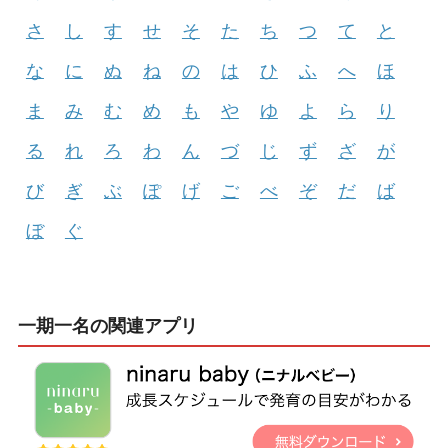
さ
し
す
せ
そ
た
ち
つ
て
と
な
に
ぬ
ね
の
は
ひ
ふ
へ
ほ
ま
み
む
め
も
や
ゆ
よ
ら
り
る
れ
ろ
わ
ん
づ
じ
ず
ざ
が
び
ぎ
ぶ
ぽ
げ
ご
べ
ぞ
だ
ば
ぼ
ぐ
一期一名の関連アプリ