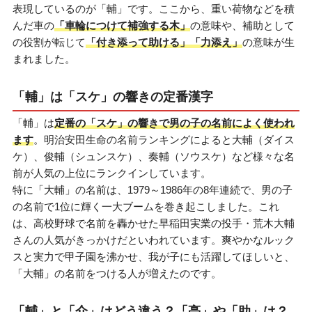
表現しているのが「輔」です。ここから、重い荷物などを積
んだ車の
「車輪につけて補強する木」
の意味や、補助として
の役割が転じて
「付き添って助ける」「力添え」
の意味が生
まれました。
「輔」は「スケ」の響きの定番漢字
「輔」は
定番の「スケ」の響きで男の子の名前によく使われ
ます
。明治安田生命の名前ランキングによると大輔（ダイス
ケ）、俊輔（シュンスケ）、奏輔（ソウスケ）など様々な名
前が人気の上位にランクインしています。
特に「大輔」の名前は、1979～1986年の8年連続で、男の子
の名前で1位に輝く一大ブームを巻き起こしました。これ
は、高校野球で名前を轟かせた早稲田実業の投手・荒木大輔
さんの人気がきっかけだといわれています。爽やかなルック
スと実力で甲子園を沸かせ、我が子にも活躍してほしいと、
「大輔」の名前をつける人が増えたのです。
「輔」と「介」はどう違う？「亮」や「助」は？