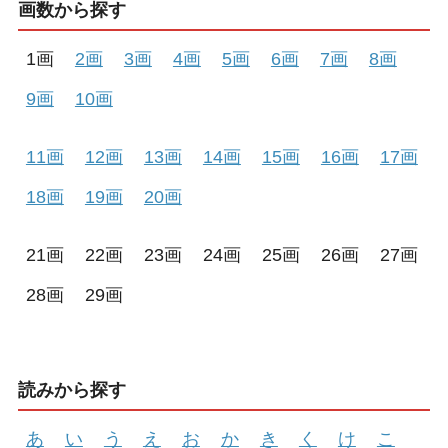
画数から探す
1画
2画
3画
4画
5画
6画
7画
8画
9画
10画
11画
12画
13画
14画
15画
16画
17画
18画
19画
20画
21画
22画
23画
24画
25画
26画
27画
28画
29画
読みから探す
あ
い
う
え
お
か
き
く
け
こ