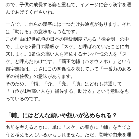
ので、子供の成長する姿と重ねて、イメージに合う漢字を選
んであげてくださいね。
一方で、これらの漢字には一つだけ共通点があります。それ
は「助ける」の意味をもつ点です。
この理由は7世紀頃の日本の階級制度である「律令制」の中
で、上から2番目の階級が「スケ」と呼ばれていたことに由
来します。1番位の高い人を補佐するナンバー2の人を「ス
ケ」と呼んだわけです。「覇王之輔（ハオウノホ）」という
四字熟語は、まさにこの関係性を表していて「一番力のある
者の補佐役」の意味があります。
そのため、「輔」「介」「亮」「助」はどれも共通して
「（位が1番高い人を）補佐する、助ける」という意味をも
っているのです。
「輔」にはどんな願いや想いが込められる？
名前を考えるときに、単に「スケ」の響きに「輔」を当てよ
うと考える人もいるかもしれません。ただ、意味や由来を理