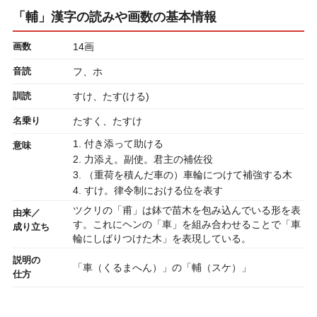
「輔」漢字の読みや画数の基本情報
画数
14画
音読
フ、ホ
訓読
すけ、たす(ける)
名乗り
たすく、たすけ
1. 付き添って助ける
意味
2. 力添え。副使。君主の補佐役
3. （重荷を積んだ車の）車輪につけて補強する木
4. すけ。律令制における位を表す
ツクリの「甫」は鉢で苗木を包み込んでいる形を表
由来／
す。これにヘンの「車」を組み合わせることで「車
成り立ち
輪にしばりつけた木」を表現している。
説明の
「車（くるまへん）」の「輔（スケ）」
仕方