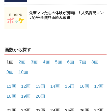
先輩ママたちの体験が漫画に！人気育児マン
ガが完全無料＆読み放題！
画数から探す
1画
2画
3画
4画
5画
6画
7画
8画
9画
10画
11画
12画
13画
14画
15画
16画
17画
18画
19画
20画
21画
22画
23画
24画
25画
26画
27画