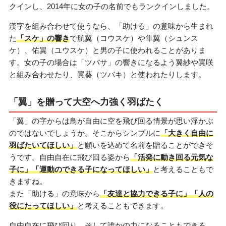
クインし、2014年に女の子の名前でもランクインしました。
漢字を組み合わせて使うなら、「助ける」の意味から生まれ
た
「スケ」の響き
で航翼（コウスケ）や隼翼（シュンス
ケ）、佑翼（ユウスケ）と男の子に使われることがありま
す。女の子の場合は「ツバサ」の響きになるよう翼紗や翼咲
と組み合わせたり、翼葵（ツバキ）と使われたりします。
「翼」を贈って大空へ力強く羽ばたく
「翼」の字からは鳥が自由に空を飛び回る情景が思い浮かぶ
のではないでしょうか。そこからシンプルに
「大きく自由に
羽ばたいてほしい」
と願いを込めて名前を贈ることができそ
うです。自由自在に飛び回る姿から
「活発に動き回る元気な
子に」「運動のできる子になってほしい」
と考えることもで
きますね。
また「助ける」の意味から
「友達と協力できる子に」「人の
役にたってほしい」
と考えることもできます。
自由自在に飛び回り、そして誰かの力になることもできる