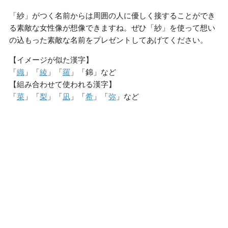
「紗」がつく名前からは周囲の人に優しく接することができ
る素敵な女性像が想像できますね。ぜひ「紗」を使って想い
の込もった素敵な名前をプレゼントしてあげてください。
【イメージが似た漢字】
「
織
」「
綾
」「
羅
」「錦」など
【組み合わせて使われる漢字】
「
菜
」「
梨
」「
凪
」「
希
」「
弥
」など