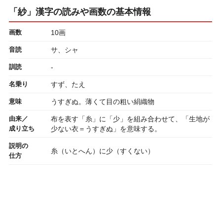
「紗」漢字の読みや画数の基本情報
画数
10画
音読
サ、シャ
訓読
-
名乗り
すず、たえ
意味
うすぎぬ。薄くて目の粗い絹織物
由来／
布を表す「糸」に「少」を組み合わせて、「生地が
成り立ち
少ない衣＝うすぎぬ」を意味する。
説明の
糸（いとへん）に少（すくない）
仕方