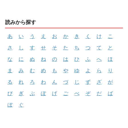
読みから探す
あ
い
う
え
お
か
き
く
け
こ
さ
し
す
せ
そ
た
ち
つ
て
と
な
に
ぬ
ね
の
は
ひ
ふ
へ
ほ
ま
み
む
め
も
や
ゆ
よ
ら
り
る
れ
ろ
わ
ん
づ
じ
ず
ざ
が
び
ぎ
ぶ
ぽ
げ
ご
べ
ぞ
だ
ば
ぼ
ぐ