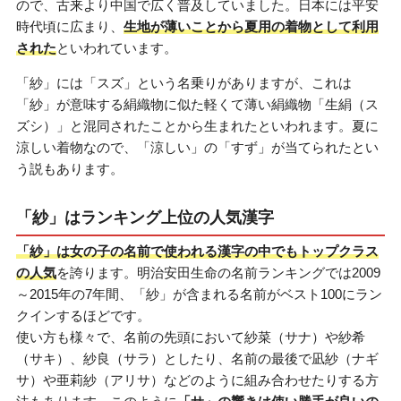
ので、古来より中国で広く普及していました。日本には平安
時代頃に広まり、
生地が薄いことから夏用の着物として利用
された
といわれています。
「紗」には「スズ」という名乗りがありますが、これは
「紗」が意味する絹織物に似た軽くて薄い絹織物「生絹（ス
ズシ）」と混同されたことから生まれたといわれます。夏に
涼しい着物なので、「涼しい」の「すず」が当てられたとい
う説もあります。
「紗」はランキング上位の人気漢字
「紗」は女の子の名前で使われる漢字の中でもトップクラス
の人気
を誇ります。明治安田生命の名前ランキングでは2009
～2015年の7年間、「紗」が含まれる名前がベスト100にラン
クインするほどです。
使い方も様々で、名前の先頭において紗菜（サナ）や紗希
（サキ）、紗良（サラ）としたり、名前の最後で凪紗（ナギ
サ）や亜莉紗（アリサ）などのように組み合わせたりする方