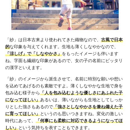
「紗」は日本古来より使われてきた織物なので、
古風で日本
的
な印象を与えてくれます。生地も薄くしなやかなので、
「涼しげ」で「しなやかさ」
をもったイメージも伴います
ね。字面も繊細な印象があるので、女の子の名前にピッタリ
の漢字といえます。
「紗」のイメージから派生させて、名前に特別な願いや想い
を込めてあげるのも素敵ですよ。薄くしなやかな生地で身を
包み込む様子から
「人を包み込むような優しさにあふれた子
になってほしい」
あるいは、薄いながらも生地としてしっか
りとした強さもあるので
「強さとしなやかさを兼ね備えた子
に育ってほしい」
というのも思いつきますね。変化の激しい
時代にあって、
「何事にも柔軟に対応できるようになってほ
しい」
という気持ちを表すこともできます。