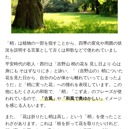
「梢」は植物の一部を指すことから、四季の変化や周囲の状
況を説明する言葉として古くは和歌などで使われていまし
た。
平安時代の歌人・西行は「吉野山 梢の花を 見し日より 心は
身にも そはずなりにき」と詠い、「（吉野山の）梢についた
花を見た日から、自分の心が体から離れていってしまったよ
うだ」と「梢に実った花」への憧れを表現しています。この
他にもたくさんの和歌で、「梢」「こずゑ」のフレーズが使
われているので、
「古風」
や
「和風で奥ゆかしい」
イメージ
を感じる人もいます。
また、「花は折りたし梢は高し」という「梢」を使ったこと
わざがあります。これは「枝を折って花を取りたいけれど、