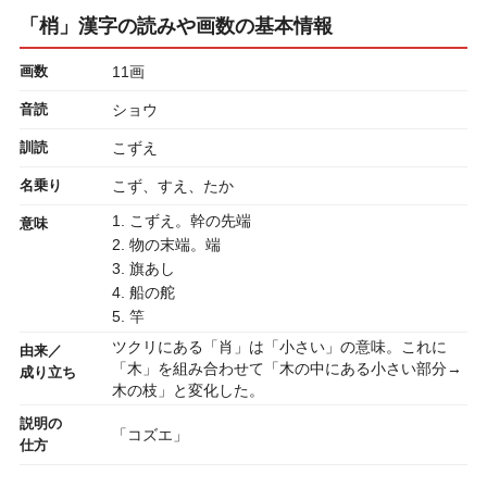
「梢」漢字の読みや画数の基本情報
画数
11画
音読
ショウ
訓読
こずえ
名乗り
こず、すえ、たか
1. こずえ。幹の先端
意味
2. 物の末端。端
3. 旗あし
4. 船の舵
5. 竿
ツクリにある「肖」は「小さい」の意味。これに
由来／
「木」を組み合わせて「木の中にある小さい部分→
成り立ち
木の枝」と変化した。
説明の
「コズエ」
仕方