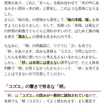
意味があり、これに「きへん」を組み合わせて「木の中にあ
る小さい部分→木の枝」と変化し、このような意味になりま
した。
さらに「枝の先」の意味から派生して
「物の末端、端」
を表
すようにもなりました。そして、先細った「末端」は風など
の外部の刺激でぐらぐらと揺れやすいので、はためく旗の端
を表す
「旗あし」
の意味も生まれたのです。
ちなみに、「梢」の同義語に、ツクリに「少」を当てた
「杪」があります。読みも意味も「コズエ」で同じなので、
こちらを名前に使いたいと考える人もいるかもしれません。
しかし、
「杪」は名前には使えない
漢字なので、たとえ姓名
判断で「梢」が良くなかったからといって、「杪」を当てる
ことはできないので注意してください。
「コズエ」の響きで有名な「梢」
「梢」は
「コズエ」の読みが一般的に認知されている
ので、
名前でも「梢（コズエ）」でよく使われます。また最近で