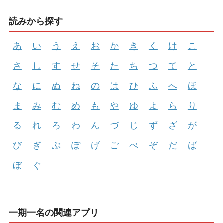
読みから探す
あ
い
う
え
お
か
き
く
け
こ
さ
し
す
せ
そ
た
ち
つ
て
と
な
に
ぬ
ね
の
は
ひ
ふ
へ
ほ
ま
み
む
め
も
や
ゆ
よ
ら
り
る
れ
ろ
わ
ん
づ
じ
ず
ざ
が
び
ぎ
ぶ
ぽ
げ
ご
べ
ぞ
だ
ば
ぼ
ぐ
一期一名の関連アプリ