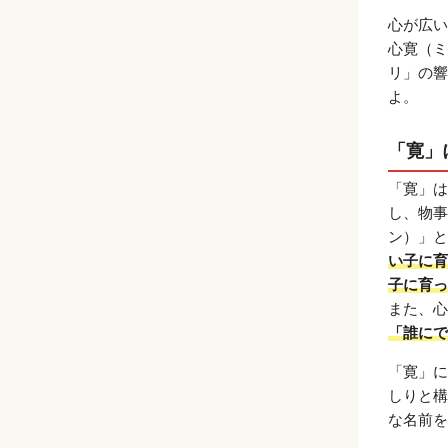
心が広い
心寛（ミ
リ」の響
よ。
「寛」
「寛」は
し、物事
ン）」と
い子に育
子に育っ
また、心
「誰にで
「寛」に
しりと構
な名前を