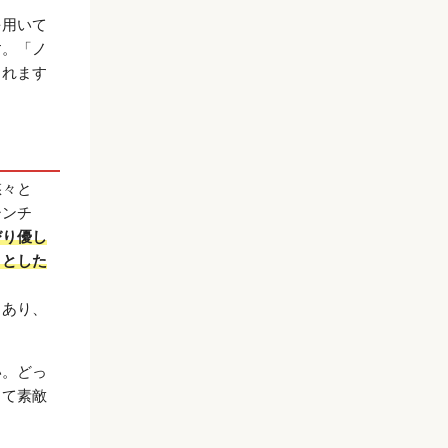
を用いて
す。「ノ
られます
悠々と
シンチ
びり優し
々とした
もあり、
い。どっ
って素敵