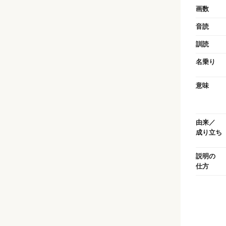
画数
音読
訓読
名乗り
意味
由来／
成り立ち
説明の
仕方