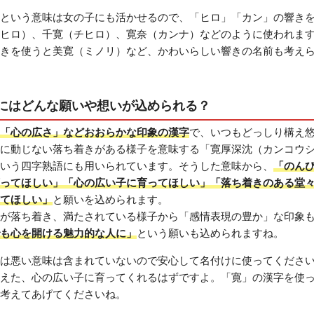
という意味は女の子にも活かせるので、「ヒロ」「カン」の響き
ヒロ）、千寛（チヒロ）、寛奈（カンナ）などのように使われま
きを使うと美寛（ミノリ）など、かわいらしい響きの名前も考え
にはどんな願いや想いが込められる？
「心の広さ」などおおらかな印象の漢字
で、いつもどっしり構え
に動じない落ち着きがある様子を意味する「寛厚深沈（カンコウ
いう四字熟語にも用いられています。そうした意味から、
「のん
ってほしい」「心の広い子に育ってほしい」「落ち着きのある堂
てほしい」
と願いを込められます。
が落ち着き、満たされている様子から「感情表現の豊か」な印象
も心を開ける魅力的な人に」
という願いも込められますね。
は悪い意味は含まれていないので安心して名付けに使ってくださ
えた、心の広い子に育ってくれるはずですよ。「寛」の漢字を使
考えてあげてくださいね。