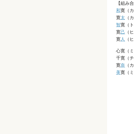
【組み合
和
寛（カ
寛
太
（カ
智
寛（ト
寛
己
（ヒ
寛
人
（ヒ
心寛（ミ
千寛（チ
寛
奈
（カ
美
寛（ミ