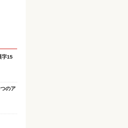
字15
6つのア