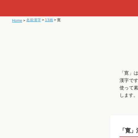
名前漢字
>
13画
>
寛
Home
>
「寛」
漢字で
使って
します。
「寛」