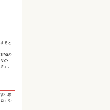
解すると
は動物の
格なの
広さ」、
が多い漢
ヒロ）や
。