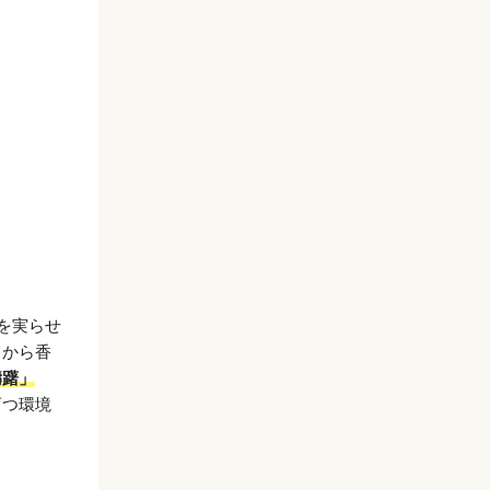
を実らせ
てから香
躊躇」
育つ環境