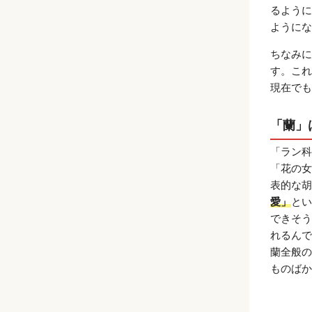
るように
ようにな
ちなみに
す。これ
現在でも
「蘭」
「ラン科
「花の女
表的な胡
愛」
とい
できそう
れるんで
蘭全般の
ものばか