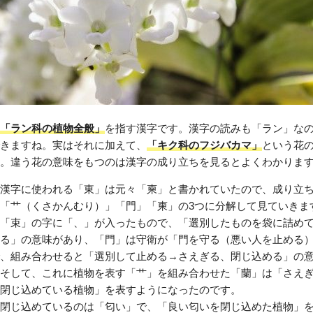
「ラン科の植物全般」
を指す漢字です。漢字の読みも「ラン」な
きますね。実はそれに加えて、
「キク科のフジバカマ」
という花
。違う花の意味をもつのは漢字の成り立ちを見るとよくわかりま
漢字に使われる「東」は元々「柬」と書かれていたので、成り立
「艹（くさかんむり）」「門」「柬」の3つに分解して見ていきま
「束」の字に「、」が入ったもので、「選別したものを袋に詰め
る」の意味があり、「門」は守衛が「門を守る（悪い人を止める
、組み合わせると「選別して止める→さえぎる、閉じ込める」の
そして、これに植物を表す「艹」を組み合わせた「蘭」は「さえ
閉じ込めている植物」を表すようになったのです。
閉じ込めているのは「匂い」で、「良い匂いを閉じ込めた植物」