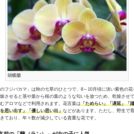
胡蝶蘭
のフジバカマ」は秋の七草のひとつで、8～10月頃に淡い紫色の花
燥させると茎や葉から桜の葉のような匂いを放つため、乾燥させ
むアロマなどで利用されます。花言葉は
「ためらい」「遅延」「
を思い出す」「優しい思い出」
などがあります。ただし、野生で
きており、年々数が減少している貴重な花です。
名前の「蘭（ラン）」が女の子に人気