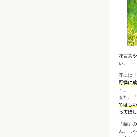
花言葉や
い。
花には「
可憐に成
す。
また、「
てほしい
ってほし
「蘭」の
ん。しか