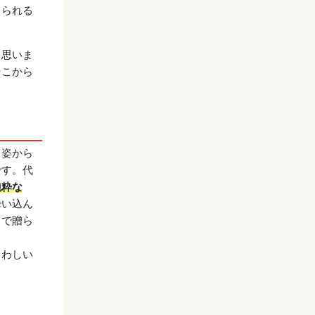
てられる
と思いま
そこから
く姿から
です。代
純粋な
舞い込ん
トで贈ら
さわしい