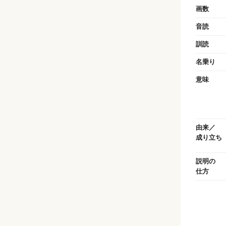
画数
音読
訓読
名乗り
意味
由来／
成り立ち
説明の
仕方