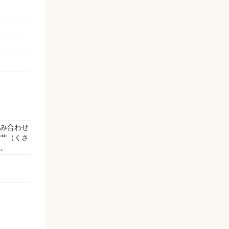
み合わせ
艹（くさ
。