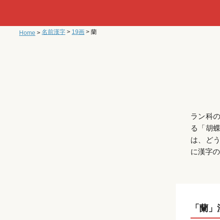
名前漢字
>
19画
>
蘭
Home
>
ラン科
る「胡
は、ど
に漢字の
「蘭」