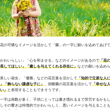
花の可憐なイメージを活かして「蘭」の一字に願いを込めてあげ
かわいらしい」「心を和ませる」などのイメージがあるので
「花
長してほしい」「癒しを与えてくれる存在に」
などの願いを込め
美しい淑女」「優雅」などの花言葉を活かして
「知的で立派な人
」「飾らない謙虚な子に」
、胡蝶蘭の花言葉を活かして
「幸せな
い」
と表現することもできそうです。
一字は画数が多く、子供にとっては書き慣れるまで苦労するかも
しその響きは特徴的でかわいらしく、悪いイメージを与えること