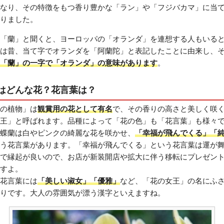
なり、その特徴をもつ香り豊かな「ラン」や「フジバカマ」に当
りました。
「蘭」と聞くと、ヨーロッパの「オランダ」を連想する人もいる
は昔、当て字でオランダを「阿蘭陀」と表記したことに由来し、
「蘭」の一字で「オランダ」の意味があります
。
はどんな花？花言葉は？
の植物」は
観賞用の花として有名
で、その香りの高さと美しく咲
王」と呼ばれます。品種によって「花の色」も「花言葉」も様々
蝶蘭は白やピンクの綺麗な花を咲かせ、
「幸福が飛んでくる」「
う花言葉があります。「幸福が飛んでくる」という花言葉は運が
で縁起が良いので、お店が新装開店や拡大に伴う移転にプレゼン
すよ。
花言葉には
「美しい淑女」「優雅」
など、「花の女王」の名にふ
りです。大人の雰囲気が漂う漢字といえますね。