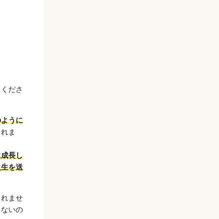
てくださ
のように
られま
に成長し
人生を送
しれませ
もないの