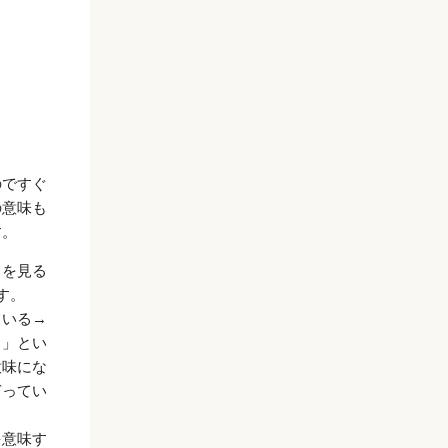
のですぐ
の意味も
す。
ちを見る
す。
ている→
）」とい
意味にな
ぎってい
を意味す