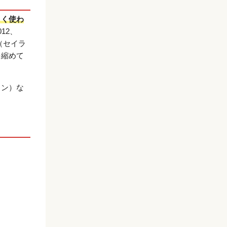
よく使わ
12、
（セイラ
を縮めて
ラン）な