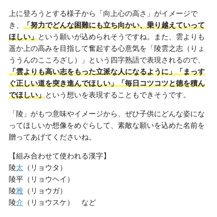
上に登ろうとする様子から「向上心の高さ」がイメージで
き、
「努力でどんな困難にも立ち向かい、乗り越えていって
ほしい」
という願いが込められそうですね。また、雲よりも
遥か上の高みを目指して奮起する心意気を「陵雲之志（りょ
ううんのこころざし）」という四字熟語で表現されるので、
「雲よりも高い志をもった立派な人になるように」「まっす
ぐ正しい道を突き進んでほしい」「毎日コツコツと徳を積ん
でほしい」
という想いを表現することもできそうです。
「陵」がもつ意味やイメージから、ぜひ子供にどんな姿にな
ってほしいか想像をめぐらして、素敵な願いを込めた名前を
贈ってあげてくださいね。
【組み合わせて使われる漢字】
陵
太
（リョウタ）
陵平（リョウヘイ）
陵
雅
（リョウガ）
陵
介
（リョウスケ） など