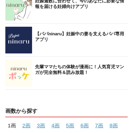
妊娠週数に合わせて、今のあなたに必要な情
報を届ける妊婦向けアプリ
【パパninaru】妊娠中の妻を支えるパパ専用
アプリ
先輩ママたちの体験が漫画に！人気育児マン
ガが完全無料＆読み放題！
画数から探す
1画
2画
3画
4画
5画
6画
7画
8画