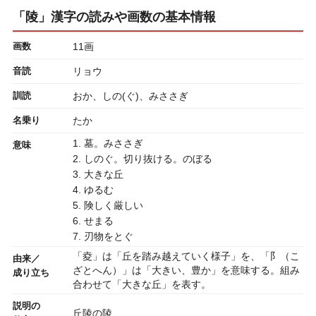
「陵」漢字の読みや画数の基本情報
画数
11画
音読
リョウ
訓読
おか、しの(ぐ)、みささぎ
名乗り
たか
1. 墓。みささぎ
意味
2. しのぐ。切り抜ける。のぼる
3. 大きな丘
4. ゆるむ
5. 険しく厳しい
6. せまる
7. 刃物をとぐ
「夌」は「丘を踏み越えていく様子」を、「阝（こ
由来／
ざとへん）」は「大きい、豊か」を意味する。組み
成り立ち
合わせて「大きな丘」を表す。
説明の
丘陵の陵