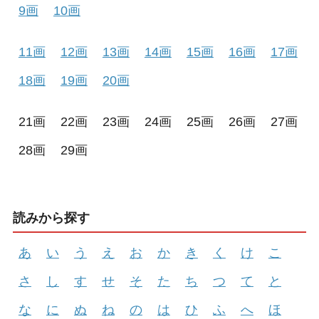
9画
10画
11画
12画
13画
14画
15画
16画
17画
18画
19画
20画
21画
22画
23画
24画
25画
26画
27画
28画
29画
読みから探す
あ
い
う
え
お
か
き
く
け
こ
さ
し
す
せ
そ
た
ち
つ
て
と
な
に
ぬ
ね
の
は
ひ
ふ
へ
ほ