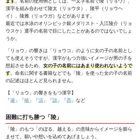
ます
。名前の使用例としては、一文字名前で陵（リョウ）、
漢字を組み合わせて陵太（リョウタ）、陵平（リョウヘ
イ）、陵雅（リョウガ）などがあります。
最近では水泳のオリンピック銀メダリスト・入江陵介（リョ
ウスケ）選手の名前で目にしたことがあるのではないでしょ
うか。
「リョウ」の響きは「リョウコ」のように女の子の名前とし
ても使えそうですが、漢字がもつ力強いイメージが男の子を
想起させるため、
女の子の名前にはあまり使われないようで
す
。命名に関する書籍などでも「陵」を使った女の子の名前
の記述はほとんど見られません。
【「リョウ」の響きをもつ漢字】
「
凌
」「
稜
」「
涼
」「
諒
」「
亮
」など
困難に打ち勝つ「陵」
「陵」のもつ「のぼる、越える」の意味からイメージを膨ら
ませて、願いや想いを込めてあげましょう。