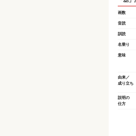
画数
音読
訓読
名乗り
意味
由来／
成り立ち
説明の
仕方