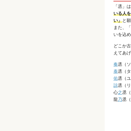
「丞」は
いる人を
い」
と願
また、「
いを込め
どこか古
えてあげ
奏
丞（ソ
泰
丞（タ
佑
丞（ユ
諒
丞（リ
心
之
丞（
龍
乃
丞（