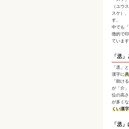
（ユウス
スケ）、
す。
中でも「
徴的で印
ています
「丞」
「丞」と
漢字に
共
「助ける
が「介」
位の高さ
が多くな
くい漢字
「丞」