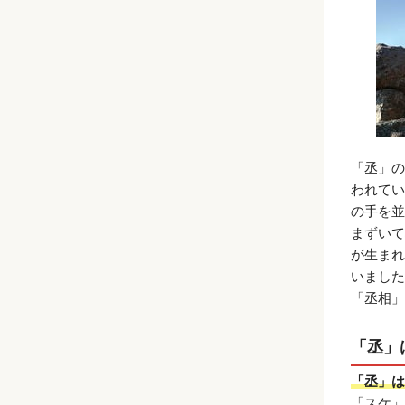
「丞」の
われてい
の手を並
まずいて
が生まれ
いました
「丞相」
「丞」
「丞」は
「スケ」