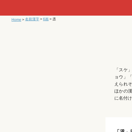
名前漢字
>
6画
>
丞
Home
>
「スケ
ョウ」
えられ
ほかの
に名付け
「丞」