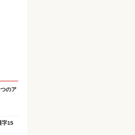
6つのア
字15