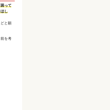
「困って
てほし
などと願
名前を考