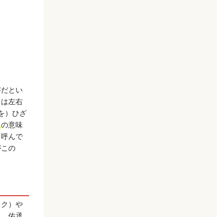
字だとい
」は左右
を）ひざ
」
の意味
と呼んで
がこの
スク）や
）、佑丞