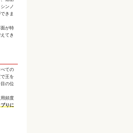
（シンノ
ができま
字面が特
増えてき
すべての
度で王を
番目の位
使用頻度
カブりに