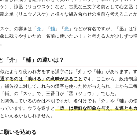
ケ）、諒丞（リョウスケ）など、古風な三文字名前として心之丞
龍之丞（リュウノスケ）と様々な組み合わせの名前を考えること
スケ」の響きは「
介
」「
輔
」「
亮
」などが有名ですが、「丞」は
象に残りやすいため「名前に使いたい！」と考える人が少しずつ
。
と「介」「輔」の違いは？
似たような使われ方をする漢字には「介」や「輔」があります。
通するのは「助ける」の意味があること
です。ここから、政治制
」補佐役に対してこれらの漢字を使った位が与えられ、上から二
「輔」の「スケ」で、三番目が「丞（ジョウ）」でした。
と関係しているのかは不明ですが、名付けでも「介」や「輔」の
っています。ウラを返すと
「丞」は新鮮な印象を与え、友達とも
といえるかもしれません。
に願いを込める