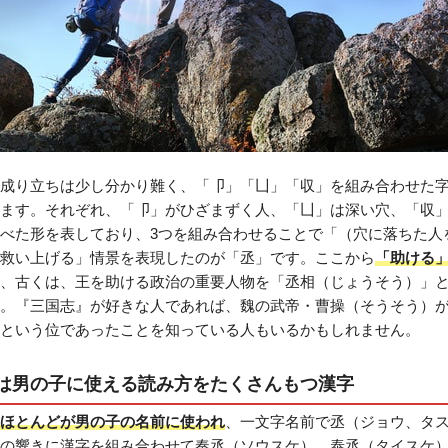
成り立ちは少し分かり難く、「卩」「凵」「収」を組み合わせた
ます。それぞれ、「卩」がひざまずく人、「凵」は深い穴、「収
べた形を表しており、3つを組み合わせることで「（穴に落ちた人
救い上げる」情景を表現したのが「丞」です。ここから
「助ける
、古くは、王を助ける政治の重要人物を「丞相（じょうそう）」
。『三国志』が好きな人であれば、魏の武帝・曹操（そうそう）
という位であったことを知っている人もいるかもしれません。
は男の子に使える読み方をたくさんもつ漢字
ほとんどが男の子の名前に使われ
、一文字名前で丞（ジョウ、タ
の響きに漢字を組み合わせて奏丞（ソウスケ）、泰丞（タイスケ