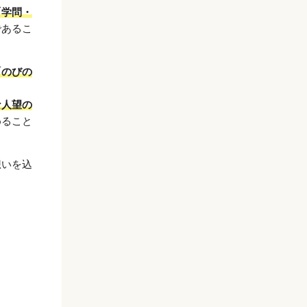
「学問・
であるこ
「のびの
な人望の
めること
想いを込