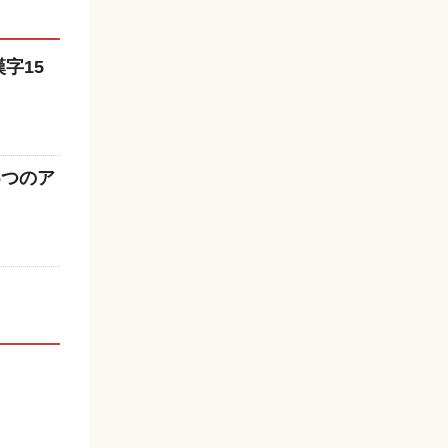
字15
6つのア