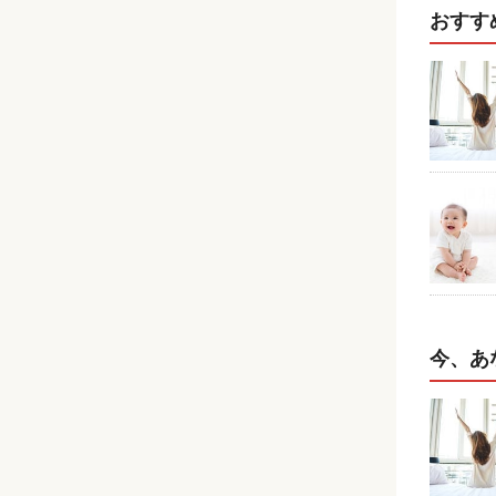
おすす
今、あ