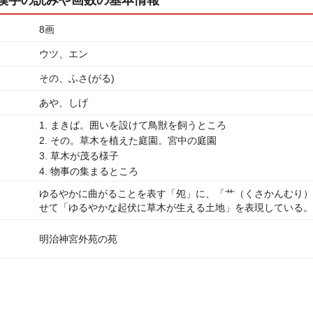
8画
ウツ、エン
その、ふさ(がる)
あや、しげ
1. まきば。囲いを設けて鳥獣を飼うところ
2. その。草木を植えた庭園。宮中の庭園
3. 草木が茂る様子
4. 物事の集まるところ
ゆるやかに曲がることを表す「夗」に、「艹（くさかんむり）
せて「ゆるやかな起伏に草木が生える土地」を表現している。
明治神宮外苑の苑