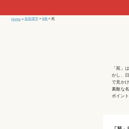
名前漢字
>
8画
>
苑
Home
>
「苑」
かし、
で見か
素敵な
ポイント
「苑」