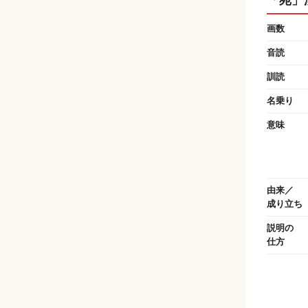
画数
音読
訓読
名乗り
意味
由来／
成り立ち
説明の
仕方