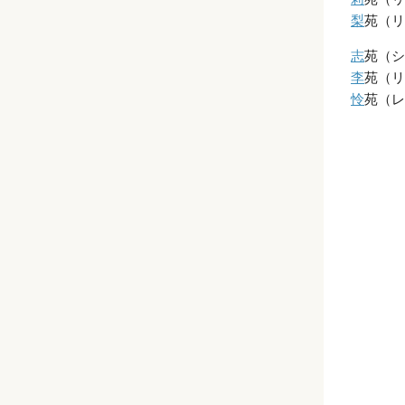
梨
苑（リ
志
苑（シ
李
苑（リ
怜
苑（レ