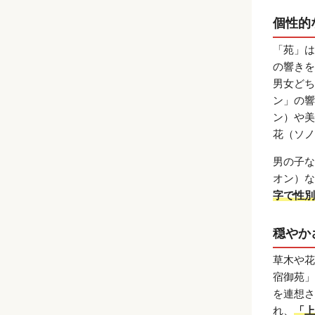
個性的
「苑」は
の響きを
男女どち
ン」の響
ン）や美
花（ソノ
男の子な
オン）な
字で性別
穏やか
草木や花
宿御苑」
を連想さ
れ、
「上