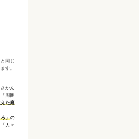
」と同じ
います。
くさかん
は「周囲
植えた庭
ころ」
の
、「人々