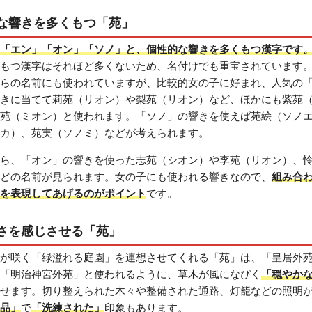
な響きを多くもつ「苑」
「エン」「オン」「ソノ」と、個性的な響きを多くもつ漢字です
もつ漢字はそれほど多くないため、名付けでも重宝されています
らの名前にも使われていますが、比較的女の子に好まれ、人気の
きに当てて莉苑（リオン）や梨苑（リオン）など、ほかにも紫苑
苑（ミオン）と使われます。「ソノ」の響きを使えば苑絵（ソノ
カ）、苑実（ソノミ）などが考えられます。
ら、「オン」の響きを使った志苑（シオン）や李苑（リオン）、
どの名前が見られます。女の子にも使われる響きなので、
組み合
を表現してあげるのがポイント
です。
さを感じさせる「苑」
が咲く「緑溢れる庭園」を連想させてくれる「苑」は、「皇居外
「明治神宮外苑」と使われるように、草木が風になびく
「穏やか
せます。切り整えられた木々や整備された通路、灯籠などの照明
品」
で
「洗練された」
印象もあります。