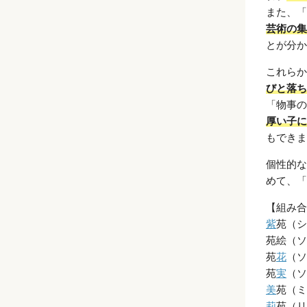
また、「
芸術の集
とが分か
これらか
びと落ち
「物事の
厚い子に
もできま
個性的な
めて、「
【組み合
紫
苑（シ
苑絵（ソ
苑
花
（ソ
苑
実
（ソ
美
苑（ミ
莉
苑（リ