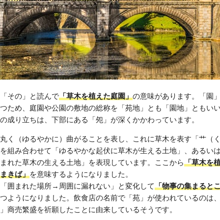
「その」と読んで
「草木を植えた庭園」
の意味があります。「園
つため、庭園や公園の敷地の総称を「苑地」とも「園地」ともい
の成り立ちは、下部にある「夗」が深くかかわっています。
丸く（ゆるやかに）曲がることを表し、これに草木を表す「艹（
を組み合わせて「ゆるやかな起伏に草木が生える土地」、あるい
まれた草木の生える土地」を表現しています。ここから
「草木を
まきば」
を意味するようになりました。
「囲まれた場所→周囲に漏れない」と変化して
「物事の集まると
つようになりました。飲食店の名前で「苑」が使われているのは
」商売繁盛を祈願したことに由来しているそうです。