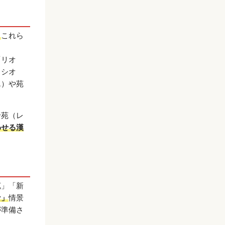
。
これら
。
「リオ
（シオ
エ）や苑
怜苑（レ
わせる漢
苑」「新
な」
情景
が準備さ