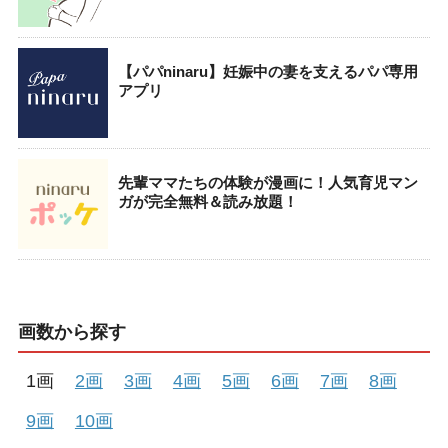
【パパninaru】妊娠中の妻を支えるパパ専用
アプリ
先輩ママたちの体験が漫画に！人気育児マン
ガが完全無料＆読み放題！
画数から探す
1画
2画
3画
4画
5画
6画
7画
8画
9画
10画