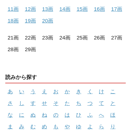
11画
12画
13画
14画
15画
16画
17画
18画
19画
20画
21画
22画
23画
24画
25画
26画
27画
28画
29画
読みから探す
あ
い
う
え
お
か
き
く
け
こ
さ
し
す
せ
そ
た
ち
つ
て
と
な
に
ぬ
ね
の
は
ひ
ふ
へ
ほ
ま
み
む
め
も
や
ゆ
よ
ら
り