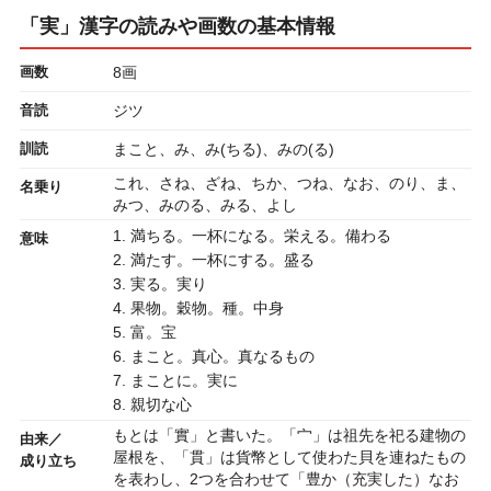
「実」漢字の読みや画数の基本情報
画数
8画
音読
ジツ
訓読
まこと、み、み(ちる)、みの(る)
これ、さね、ざね、ちか、つね、なお、のり、ま、
名乗り
みつ、みのる、みる、よし
1. 満ちる。一杯になる。栄える。備わる
意味
2. 満たす。一杯にする。盛る
3. 実る。実り
4. 果物。穀物。種。中身
5. 富。宝
6. まこと。真心。真なるもの
7. まことに。実に
8. 親切な心
もとは「實」と書いた。「宀」は祖先を祀る建物の
由来／
屋根を、「貫」は貨幣として使わた貝を連ねたもの
成り立ち
を表わし、2つを合わせて「豊か（充実した）なお