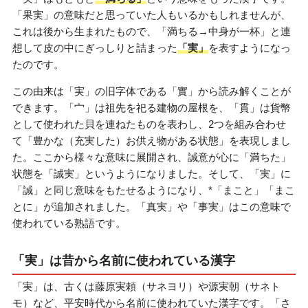
「果実」の意味だと思っていた人もいるかもしれませんが、
これは後から生まれたもので、「満ちる→中身が一杯」と連
想して皮の中にぎっしりと詰まった
「実」
を表すようになっ
たのです。
この由来は「実」の旧字体である「實」から読み解くことが
できます。「宀」は祖先を祀る建物の屋根を、「貫」は貨幣
として使われた貝を連ねたものを表わし、2つを組み合わせ
て「豊かな（充実した）お供え物がある状態」を表現しまし
た。ここから様々な意味に展開され、誠意が心に「満ちた」
状態を「誠実」というようになりました。そして、「実」に
「誠」と同じ意味をもたせるようになり、*「まこと」「まこ
とに」が追加されました。「真実」や「事実」はこの意味で
使われている熟語です。
「実」は昔から名前に使われている漢字
「実」は、古くは藤原実頼（サネヨリ）や源実朝（サネト
モ）など、平安時代から名前に使われていた漢字です。「さ