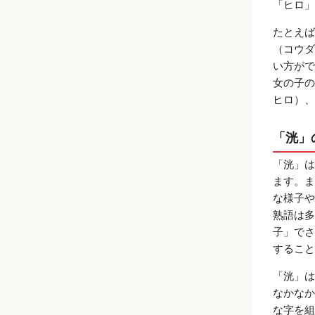
「ヒロ」
たとえば
（コウダ
い方がで
女の子の
ヒロ）、
「洸」
「洸」は
ます。ま
な様子や
熟語は多
子」でさ
すること
「洸」は
なかなか
な字を組