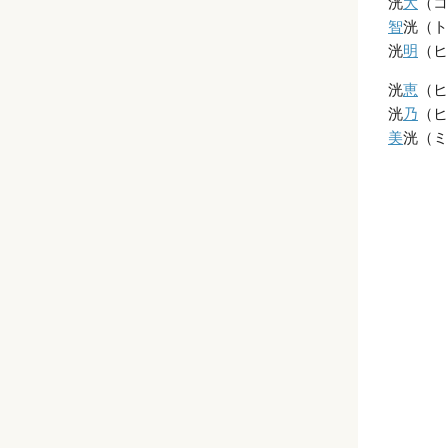
洸
大
（コ
智
洸（ト
洸
明
（ヒ
洸
恵
（ヒ
洸
乃
（ヒ
美
洸（ミ