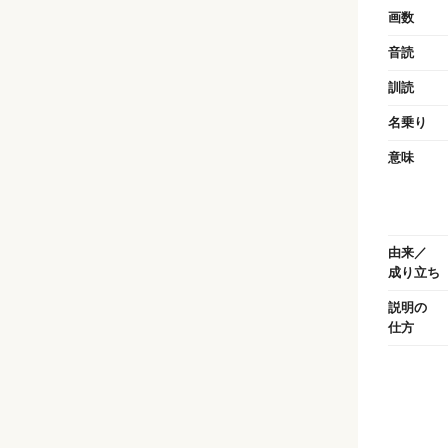
画数
音読
訓読
名乗り
意味
由来／
成り立ち
説明の
仕方