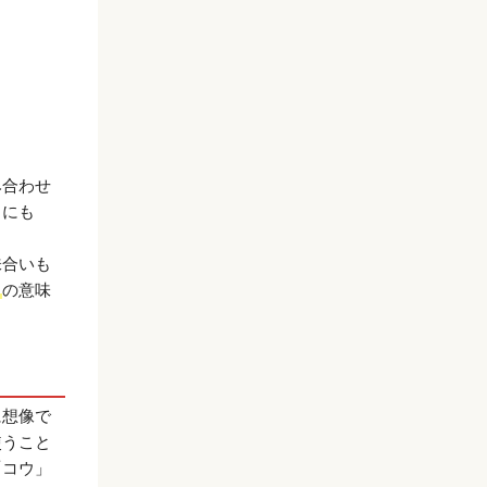
み合わせ
』にも
味合いも
」
の意味
に想像で
使うこと
「コウ」