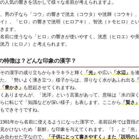
の人気の響きを活かして様々な名前が考えられますよ。
、男の子なら「コウ」の響きで洸太（コウタ）や洸輝（コウキ）
イ）、「ヒロ」の響きで洸明（ヒロアキ）、智洸（トモヒロ）と
きます。
名前に使うなら「ヒロ」の響きが使いやすく、洸恵（ヒロエ）や
洸乃（ヒロノ）と考えられます。
の特徴は？どんな印象の漢字？
その漢字の成り立ちからキラキラと輝く
「光」
や広い
「水辺」
を
た、「勢いよく沸き立つ」様子からは、滞りなく水があふれ出る
「豊かさ」
も想起させてくれますね。
くありませんが、「洸洋」という言葉があって、意味は「水の深
らに転じて「知識などが深い様子」も表します。ここから
「賢さ
もできそうですね。
1981年から名前に使えるようになった漢字で、名前以外では普段
見かけないため「新鮮」な印象を与えてくれます。「氵」と「光
み合わせた字なので、
「子供にとって書きやすく」また「説明の