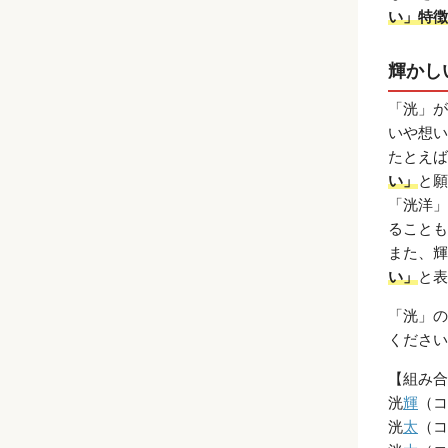
い」特徴
輝かし
「洸」が
いや想い
たとえば
い」
と願
「洸洋」
ることも
また、輝
い」
と表
「洸」の
ください
【組み合
洸
輝
（コ
洸
太
（コ