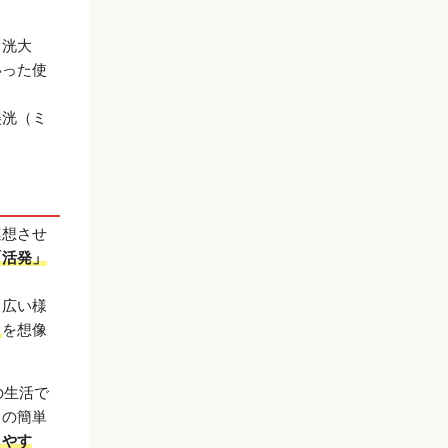
、洸大
いった使
美洸（ミ
連想させ
「活発」
く広い様
」
を想像
の生活で
」の簡単
しやす