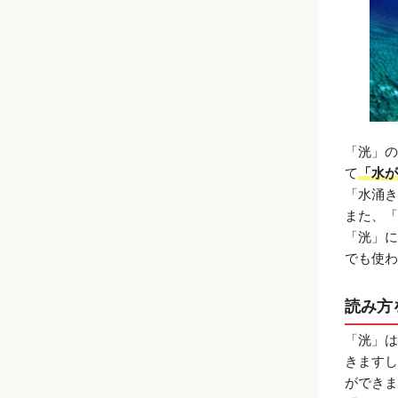
「洸」の
て
「水が
「水涌き
また、「
「洸」に
でも使わ
読み方
「洸」は
きますし
ができま