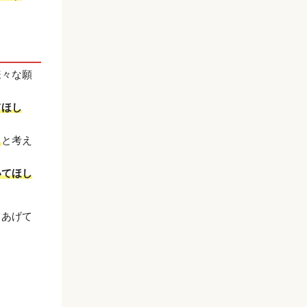
様々な願
てほし
」
と考え
いてほし
てあげて