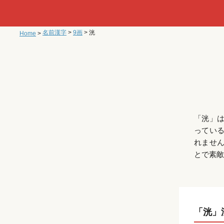
名前漢字
>
9画
>
洸
Home
>
「洸」
ってい
れませ
とで素敵
「洸」