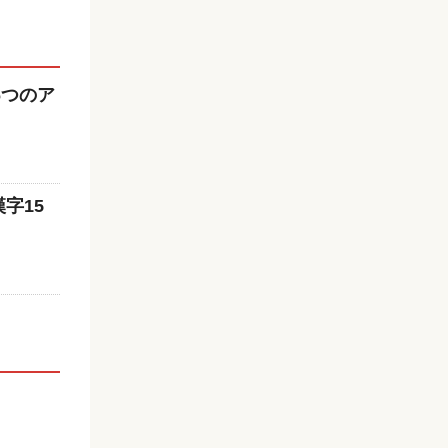
6つのア
字15