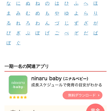
な
に
ぬ
ね
の
は
ひ
ふ
へ
ほ
ま
み
む
め
も
や
ゆ
よ
ら
り
る
れ
ろ
わ
ん
づ
じ
ず
ざ
が
び
ぎ
ぶ
ぽ
げ
ご
べ
ぞ
だ
ば
ぼ
ぐ
一期一名の関連アプリ