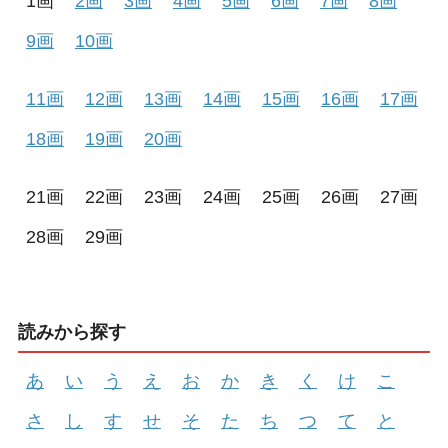
1画
2画
3画
4画
5画
6画
7画
8画
9画
10画
11画
12画
13画
14画
15画
16画
17画
18画
19画
20画
21画
22画
23画
24画
25画
26画
27画
28画
29画
読みから探す
あ
い
う
え
お
か
き
く
け
こ
さ
し
す
せ
そ
た
ち
つ
て
と