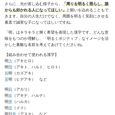
さらに、光が差し込む様子から、
「周りを明るく照らし、誰
からも好かれる人になってほしい」
と願いを込めることもで
きます。自分の人生だけでなく、周囲を明るく笑顔にさせる
素直で誠実な子になってほしいですね。
「明」はキラキラと輝く希望を表現した漢字です。どんな意
味をもつのか理解し、「明るくポジティブ」なイメージを活
かした素敵な名前を考えてあげてくださいね。
【組み合わせて使われる漢字】
明
大
（アキヒロ）
明
翔
（アキト、ハルト、ヒロト）
和
明（カズアキ）
英
明（ヒデアキ） など
明
莉
（アカリ）
明
奈
（アキナ、ハルナ）
明
華
（ハルカ）
明
依
（メイ）
明日
香
（アスカ） など