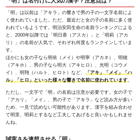
「明」は名付けに人気の漢字？注意点は？
「明」は以前は「アキラ」の響きで男の子の一文字名前によ
く使われていました。ただ、最近だと女の子の名前に多く使
われているようです。明治安田生命の名前ランキングによる
と、2000年以降では「明日香（アスカ）」と「明莉（アカ
リ）」の名前が人気で、それぞれ何度もランクインしていま
す。
ほかにも女の子なら明依（メイ）や明寧（アカネ）、明穂
（アキホ）、男の子なら明大（アキヒロ）、光明（コウメ
イ）、明翔（ハルト、ヒロト）など、
「アキ」「メイ」「ハ
ル」「ヒロ」といった様々な響きで名前に使われています
。
ただし、一文字で「明」の名前は注意が必要です。女の子で
「アカリ」「メイ」、男の子で「アキラ」など読み方が多い
ため、一見で読めない可能性があります。漢字を組み合わせ
て明里、明莉とするなど工夫してあげると良いかもしれませ
んね。
誠実さを連想させる「明」