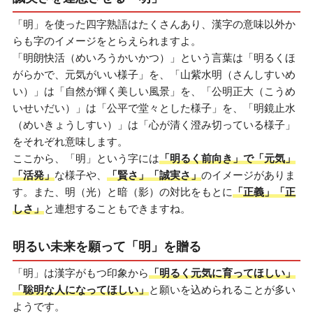
「明」を使った四字熟語はたくさんあり、漢字の意味以外か
らも字のイメージをとらえられますよ。
「明朗快活（めいろうかいかつ）」という言葉は「明るくほ
がらかで、元気がいい様子」を、「山紫水明（さんしすいめ
い）」は「自然が輝く美しい風景」を、「公明正大（こうめ
いせいだい）」は「公平で堂々とした様子」を、「明鏡止水
（めいきょうしすい）」は「心が清く澄み切っている様子」
をそれぞれ意味します。
ここから、「明」という字には
「明るく前向き」で「元気」
「活発」
な様子や、
「賢さ」「誠実さ」
のイメージがありま
す。また、明（光）と暗（影）の対比をもとに
「正義」「正
しさ」
と連想することもできますね。
明るい未来を願って「明」を贈る
「明」は漢字がもつ印象から
「明るく元気に育ってほしい」
「聡明な人になってほしい」
と願いを込められることが多い
ようです。