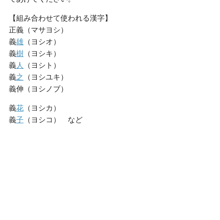
【組み合わせて使われる漢字】
正義（マサヨシ）
義
雄
（ヨシオ）
義
樹
（ヨシキ）
義
人
（ヨシト）
義
之
（ヨシユキ）
義伸（ヨシノブ）
義
花
（ヨシカ）
義
子
（ヨシコ） など