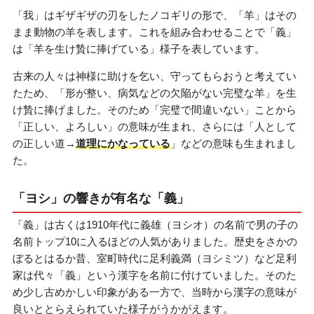
「我」はギザギザの刃をしたノコギリの形で、「羊」はその
まま動物の羊を表します。これを組み合わせることで「義」
は「羊を生け贄に捧げている」様子を表しています。
古来の人々は神様に助けを乞い、守ってもらおうと考えてい
たため、「形が整い、病気などの欠陥がない完璧な羊」を生
け贄に捧げました。そのため「完璧で間違いない」ことから
「正しい、よろしい」の意味が生まれ、さらには「人として
の正しい道→
道理にかなっている
」などの意味も生まれまし
た。
「ヨシ」の響きが有名な「義」
「義」は古くは1910年代に義雄（ヨシオ）の名前で男の子の
名前トップ10に入るほどの人気がありました。歴史をさかの
ぼるとはるか昔、室町時代に足利義満（ヨシミツ）など足利
家は代々「義」という漢字を名前に付けていました。そのた
め少し古めかしい印象がある一方で、当時から漢字の意味が
良いととらえられていた様子がうかがえます。