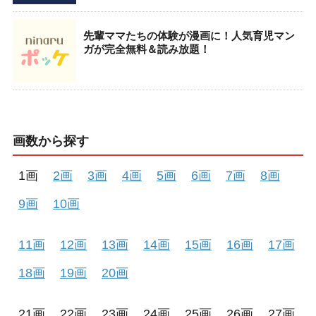
先輩ママたちの体験が漫画に！人気育児マン
ガが完全無料＆読み放題！
画数から探す
1画
2画
3画
4画
5画
6画
7画
8画
9画
10画
11画
12画
13画
14画
15画
16画
17画
18画
19画
20画
21画
22画
23画
24画
25画
26画
27画