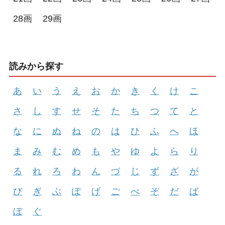
28画
29画
読みから探す
あ
い
う
え
お
か
き
く
け
こ
さ
し
す
せ
そ
た
ち
つ
て
と
な
に
ぬ
ね
の
は
ひ
ふ
へ
ほ
ま
み
む
め
も
や
ゆ
よ
ら
り
る
れ
ろ
わ
ん
づ
じ
ず
ざ
が
び
ぎ
ぶ
ぽ
げ
ご
べ
ぞ
だ
ば
ぼ
ぐ