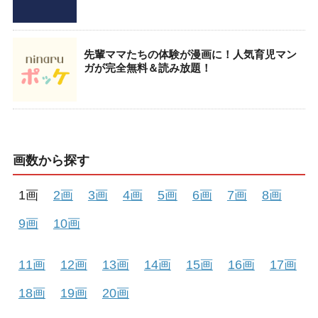
先輩ママたちの体験が漫画に！人気育児マン
ガが完全無料＆読み放題！
画数から探す
1画
2画
3画
4画
5画
6画
7画
8画
9画
10画
11画
12画
13画
14画
15画
16画
17画
18画
19画
20画