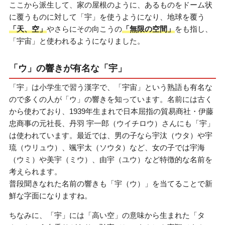
ここから派生して、家の屋根のように、あるものをドーム状
に覆うものに対して「宇」を使うようになり、地球を覆う
「天、空」
やさらにその向こうの
「無限の空間」
をも指し、
「宇宙」と使われるようになりました。
「ウ」の響きが有名な「宇」
「宇」は小学生で習う漢字で、「宇宙」という熟語も有名な
ので多くの人が「ウ」の響きを知っています。名前には古く
から使わており、1939年生まれで日本屈指の貿易商社・伊藤
忠商事の元社長、丹羽 宇一郎（ウイチロウ）さんにも「宇」
は使われています。最近では、男の子なら宇汰（ウタ）や宇
琉（ウリュウ）、颯宇太（ソウタ）など、女の子では宇海
（ウミ）や美宇（ミウ）、由宇（ユウ）など特徴的な名前を
考えられます。
普段聞きなれた名前の響きも「宇（ウ）」を当てることで新
鮮な字面になりますね。
ちなみに、「宇」には「高い空」の意味から生まれた「タ