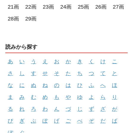
21画
22画
23画
24画
25画
26画
27画
28画
29画
読みから探す
あ
い
う
え
お
か
き
く
け
こ
さ
し
す
せ
そ
た
ち
つ
て
と
な
に
ぬ
ね
の
は
ひ
ふ
へ
ほ
ま
み
む
め
も
や
ゆ
よ
ら
り
る
れ
ろ
わ
ん
づ
じ
ず
ざ
が
び
ぎ
ぶ
ぽ
げ
ご
べ
ぞ
だ
ば
ぼ
ぐ