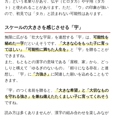
カ」という名乗りがあり、弘宇（ヒロタカ）や宇翔（タカ
ト）と使われることがあります。ただ、「ウ」の印象が強い
ので、初見では「タカ」と読まれない可能性はあります。
スケールの大きさを感じさせる「宇」
無限に広がる「壮大な宇宙」を連想する「宇」は、
可能性を
秘めた一字
だといえそうです。
「大きな心をもった子に育っ
てほしい」「可能性に満ちた人生を」
と「宇」を贈ることが
できますね。
また、もともとの漢字の意味である「屋根、家」から、どっ
しりと構えて「ゆるぎのないもの」「頼りになる存在」と連
想し、「宇」に
「力強さ」
に関連した願いを込めることもで
きます。
「宇」のつく名前を贈ると、
「大きな希望」と「大切なもの
を守れる強さ」を兼ね備えたたくましい子に育ってくれそう
ですね。
読み方は多くありませんが、漢字の組み合わせを楽しみなが