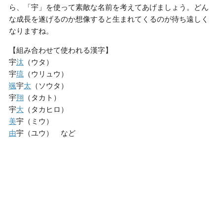
ら、「宇」を使って素敵な名前を考えてあげましょう。どん
な成長を遂げるのか想像すると生まれてくるのが待ち遠しく
なりますね。
【組み合わせて使われる漢字】
宇
汰
（ウタ）
宇
琉
（ウリュウ）
颯
宇
太
（ソウタ）
宇
翔
（タカト）
宇
大
（タカヒロ）
美
宇（ミウ）
由
宇（ユウ） など