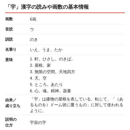
「宇」漢字の読みや画数の基本情報
画数
6画
音読
ウ
訓読
のき
名乗り
いえ、うま、たか
1. 軒。ひさし。のきば。
意味
2. 屋根。家
3. 無限の空間。天地四方
4. 天。空
5. ところ。あたり
6. 心。魂。精神。器量
「宇」は建物の屋根を表している。転じて、「（あ
由来／
るものを）ドーム状に覆うもの」に対して使われる
成り立ち
ように。
説明の
宇宙の宇
仕方