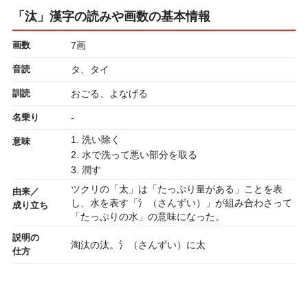
「汰」漢字の読みや画数の基本情報
画数
7画
音読
タ、タイ
訓読
おごる、よなげる
名乗り
-
1. 洗い除く
意味
2. 水で洗って悪い部分を取る
3. 潤す
ツクリの「太」は「たっぷり量がある」ことを表
由来／
し、水を表す「氵（さんずい）」が組み合わさって
成り立ち
「たっぷりの水」の意味になった。
説明の
淘汰の汰。氵（さんずい）に太
仕方