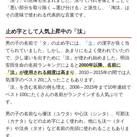
「洗う」の意味も生まれました。洗って汚れを落とすことで
「悪い部分を取り除く→選び分ける」と派生し、「淘汰」は
その意味で使われる代表的な言葉です。
止め字として人気上昇中の「汰」
男の子の名前で「タ」の止め字には、「
太
」の漢字が良く当
てられていました。しかし、あまりにもよく使われていたの
で、少し違いを出すために「汰」が使われ始めました。明治
安田生命の名前ランキングによると
2000年以降、名前に
「汰」が使用される頻度は高まり
、2010～2015年の間では人
気漢字のベスト20に入ったこともあります。
「汰」を含む名前の例も増え、2006～2015年まで10年連続で
ベスト100にたくさんの名前がランクインする人気ぶりで
す。
男の子の名前なら優汰（ユウタ）や心汰（シンタ）、可那汰
（カナタ）などの止め字によく使われ、他にも汰一（タイ
チ）や汰央（タオ）など名前の先頭に使われることもありま
す。