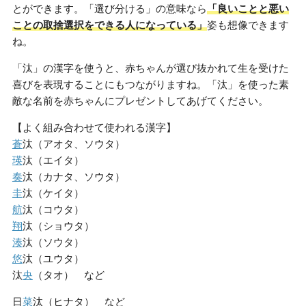
とができます。「選び分ける」の意味なら
「良いことと悪い
ことの取捨選択をできる人になっている」
姿も想像できます
ね。
「汰」の漢字を使うと、赤ちゃんが選び抜かれて生を受けた
喜びを表現することにもつながりますね。「汰」を使った素
敵な名前を赤ちゃんにプレゼントしてあげてください。
【よく組み合わせて使われる漢字】
蒼
汰（アオタ、ソウタ）
瑛
汰（エイタ）
奏
汰（カナタ、ソウタ）
圭
汰（ケイタ）
航
汰（コウタ）
翔
汰（ショウタ）
湊
汰（ソウタ）
悠
汰（ユウタ）
汰
央
（タオ） など
日
菜
汰（ヒナタ） など