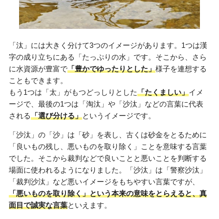
「汰」には大きく分けて3つのイメージがあります。1つは漢
字の成り立ちにある「たっぷりの水」です。そこから、さら
に水資源が豊富で
「豊かでゆったりとした」
様子を連想する
こともできます。
もう1つは「太」がもつどっしりとした
「たくましい」
イメ
ージで、最後の1つは「淘汰」や「沙汰」などの言葉に代表
される
「選び分ける」
というイメージです。
「沙汰」の「沙」は「砂」を表し、古くは砂金をとるために
「良いもの残し、悪いものを取り除く」ことを意味する言葉
でした。そこから裁判などで良いことと悪いことを判断する
場面に使われるようになりました。「沙汰」は「警察沙汰」
「裁判沙汰」など悪いイメージをもちやすい言葉ですが、
「悪いものを取り除く」という本来の意味をとらえると、真
面目で誠実な言葉
といえます。