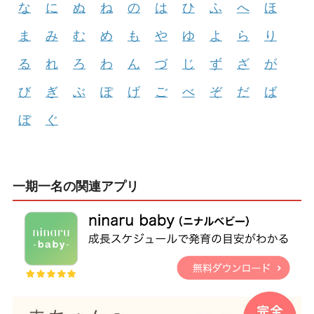
な
に
ぬ
ね
の
は
ひ
ふ
へ
ほ
ま
み
む
め
も
や
ゆ
よ
ら
り
る
れ
ろ
わ
ん
づ
じ
ず
ざ
が
び
ぎ
ぶ
ぽ
げ
ご
べ
ぞ
だ
ば
ぼ
ぐ
一期一名の関連アプリ