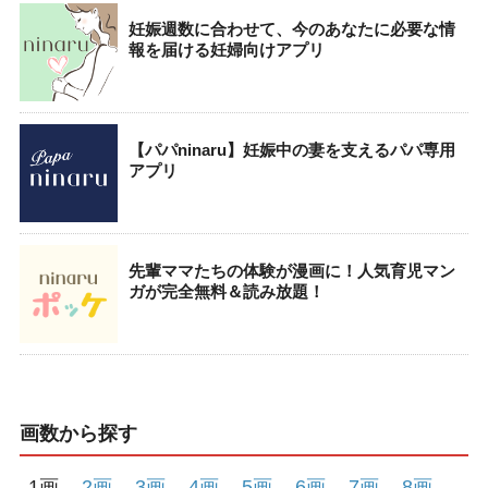
妊娠週数に合わせて、今のあなたに必要な情
報を届ける妊婦向けアプリ
【パパninaru】妊娠中の妻を支えるパパ専用
アプリ
先輩ママたちの体験が漫画に！人気育児マン
ガが完全無料＆読み放題！
画数から探す
1画
2画
3画
4画
5画
6画
7画
8画