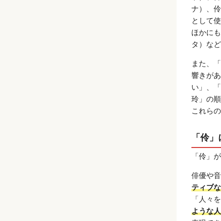
ナ）、伶
として使
ほかにも
タ）など
また、「
響きがあ
い」、「
玲」の順
これらの
「伶」
「伶」が
俳優や音
ティブな
「人々を
ような人