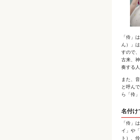
「伶」は
ん）」は
すので、
古来、神
奏する人
また、音
と呼んで
ら「伶」
名付け
「伶」は
イ」や「
ト）、伶