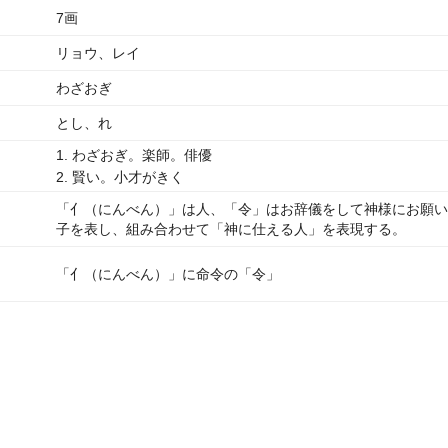
7画
リョウ、レイ
わざおぎ
とし、れ
1. わざおぎ。楽師。俳優
2. 賢い。小才がきく
「亻（にんべん）」は人、「令」はお辞儀をして神様にお願い
子を表し、組み合わせて「神に仕える人」を表現する。
「亻（にんべん）」に命令の「令」