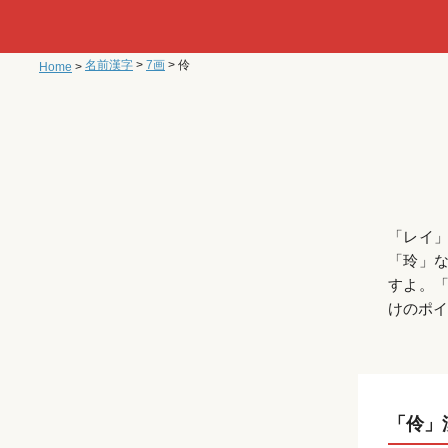
名前漢字
>
7画
>
伶
Home
>
「レイ
「玲」
すよ。
けのポイ
「伶」