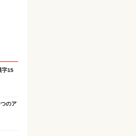
字15
6つのア