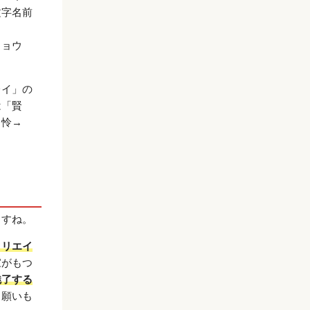
文字名前
リョウ
レイ」の
は「賢
→怜→
ますね。
クリエイ
家がもつ
魅了する
う願いも