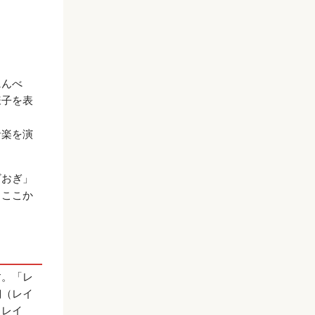
にんべ
様子を表
音楽を演
ざおぎ」
、ここか
す。「レ
翔（レイ
、レイ