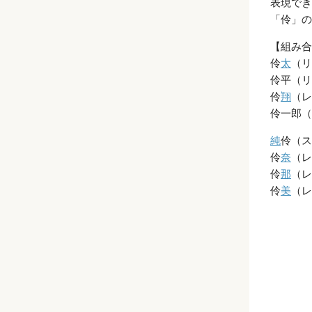
表現でき
「伶」の
【組み合
伶
太
（リ
伶平（リ
伶
翔
（レ
伶一郎（
純
伶（ス
伶
奈
（レ
伶
那
（レ
伶
美
（レ