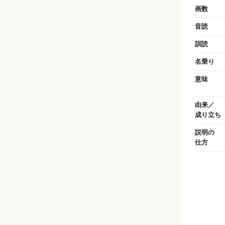
画数
音読
訓読
名乗り
意味
由来／
成り立ち
説明の
仕方