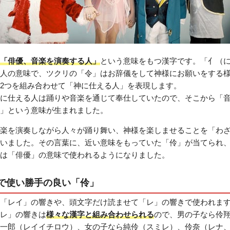
「俳優、音楽を演奏する人」
という意味をもつ漢字です。「亻（
人の意味で、ツクリの「令」はお辞儀をして神様にお願いをする
2つを組み合わせて「神に仕える人」を表現します。
に仕える人は踊りや音楽を通じて奉仕していたので、そこから「
」という意味が生まれました。
楽を演奏しながら人々が踊り舞い、神様を楽しませることを「わ
いました。その言葉に、近い意味をもっていた「伶」が当てられ
は「俳優」の意味で使われるようになりました。
で使い勝手の良い「伶」
「レイ」の響きや、頭文字だけ読ませて「レ」の響きで使われま
レ」の響きは
様々な漢字と組み合わせられる
ので、男の子なら伶
一郎（レイイチロウ）、女の子なら純伶（スミレ）、伶奈（レナ