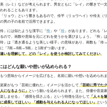
美（レミ）などが考えられます。男女ともに「レイ」の響きで一
われることもあります。
「リョウ」という響きもあるので、伶平（リョウヘイ）や伶太（
の男の子の名前で活用できますよ。
伶」には似たような漢字に「
怜
」や「
玲
」があります。どれも「
るので、画数や意味を元にどれを使うかを選びましょう。「怜」
玲」は「透き通るような美しい様子」の意味があり、画数も「伶
に「7画→8画→9画」と1画ずつ違います。
違いを理解して、どの「レイ」を使うか検討してみてください
。
にはどんな願いや想いが込められる？
もつ意味からイメージを広げると、名前に願いや想いを込められ
楽家がもつ「芸術に優れた」イメージを活かして
「芸術に秀でた
人になるように」
という願いを込められます。また、俳優や音楽
楽しませる」「感情を揺さぶる」という特徴を活かして
「人々を
に成長してほしい」「感動を与えられる人になってほしい」
とい