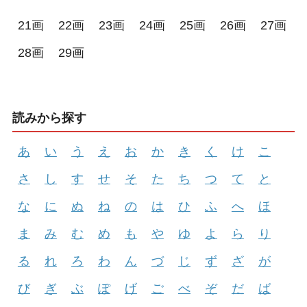
21画
22画
23画
24画
25画
26画
27画
28画
29画
読みから探す
あ
い
う
え
お
か
き
く
け
こ
さ
し
す
せ
そ
た
ち
つ
て
と
な
に
ぬ
ね
の
は
ひ
ふ
へ
ほ
ま
み
む
め
も
や
ゆ
よ
ら
り
る
れ
ろ
わ
ん
づ
じ
ず
ざ
が
び
ぎ
ぶ
ぽ
げ
ご
べ
ぞ
だ
ば