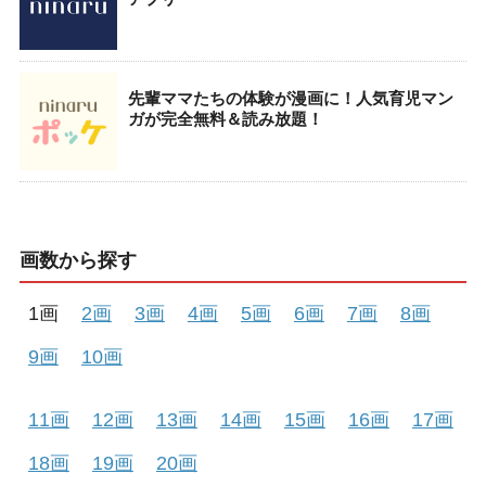
先輩ママたちの体験が漫画に！人気育児マン
ガが完全無料＆読み放題！
画数から探す
1画
2画
3画
4画
5画
6画
7画
8画
9画
10画
11画
12画
13画
14画
15画
16画
17画
18画
19画
20画