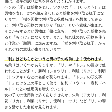
由は、漢字の成り立ちを見るとよくわかります。
ヘンの「禾」は穀物を表し、ツクリの「刂（りっとう）」は
刃物を表し、2つを組み合わせると穀物を刈り取る様子にな
ります。「稲を刃物で刈り取る収穫時期」を想像してみる
と、刈り取る刃物の切れ味が「鋭い」という意味が生まれ、
そこからするどい刃物は「役に立ち」、刈り取った穀物を売
ると「もうけ」になります。また、切れ味の良い刃物を使う
と作業が「順調」に進みますね。「稲を刈り取る様子」から
それぞれの意味が生まれています。
「利」はどちらかというと男の子の名前によく使われます
。
名乗りはいくつかありますが、「リ」や「トシ」の読みで使
われることが多く、勝利（ショウリ）、利駈（リク）、利明
（トシアキ）などの名前が見られます。「トシ」の頭文字
「ト」だけを止め字として使う、佑利（ユウト）、春利（ハ
ルト）などの使用例も増えています。
女の子での使用例は多くありませんが、朱利（アカリ）、利
花（リカ）、利菜（リナ）、優利（ユウリ）など「リ」の響
きを活かした名前が見られます。