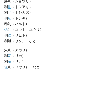
勝利（ショウリ）
利
明
（トシアキ）
利
和
（トシカズ）
利
紀
（トシキ）
春利（ハルト）
佑
利（ユウト、ユウリ）
利
仁
（リヒト）
利駈（リク） など
朱利（アカリ）
利
花
（リカ）
利
菜
（リナ）
優
利（ユウリ） など