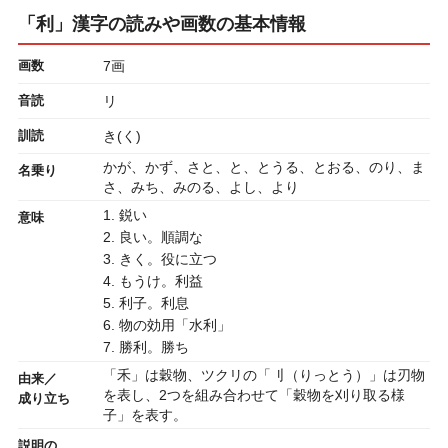
「利」漢字の読みや画数の基本情報
画数
7画
音読
リ
訓読
き(く)
かが、かず、さと、と、とうる、とおる、のり、ま
名乗り
さ、みち、みのる、よし、より
1. 鋭い
意味
2. 良い。順調な
3. きく。役に立つ
4. もうけ。利益
5. 利子。利息
6. 物の効用「水利」
7. 勝利。勝ち
「禾」は穀物、ツクリの「刂（りっとう）」は刃物
由来／
を表し、2つを組み合わせて「穀物を刈り取る様
成り立ち
子」を表す。
説明の