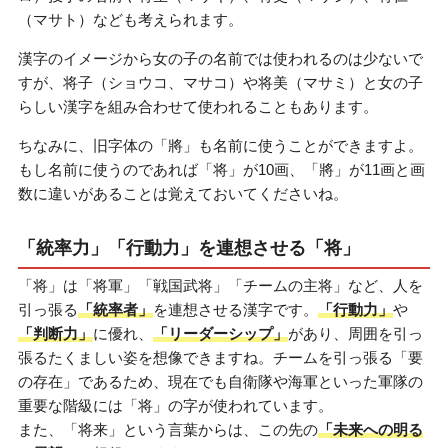
（マサト）なども考えられます。
漢字のイメージから女の子の名前では使われるのは少ないで
すが、将子（ショウコ、マサコ）や将美（マサミ）と女の子
らしい漢字を組み合わせて使われることもあります。
ちなみに、旧字体の「將」も名前に使うことができますよ。
もし名前に使うのであれば「将」が10画、「將」が11画と画
数に違いがあることは覚えておいてくださいね。
「統率力」「行動力」を連想させる「将」
「将」は「将軍」「戦国武将」「チームの主将」など、人を
引っ張る
「統率者」
を連想させる漢字です。
「行動力」
や
「判断力」
に優れ、
「リーダーシップ」
があり、周囲を引っ
張るたくましい姿を想像できますね。チームを引っ張る「要
の存在」であるため、現在でも自衛隊や海軍といった軍隊の
重要な階級には「将」の字が使われています。
また、「将来」という言葉からは、この先の
「未来への明る