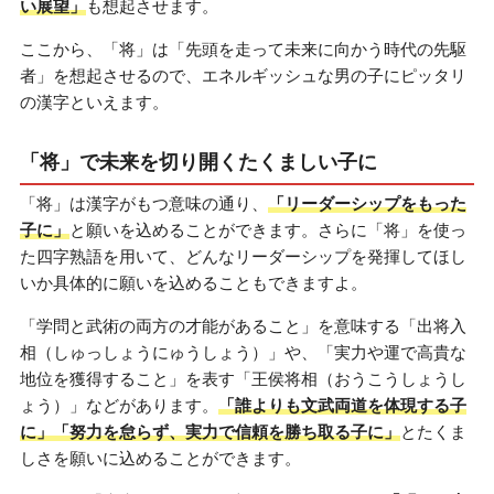
い展望」
も想起させます。
ここから、「将」は「先頭を走って未来に向かう時代の先駆
者」を想起させるので、エネルギッシュな男の子にピッタリ
の漢字といえます。
「将」で未来を切り開くたくましい子に
「将」は漢字がもつ意味の通り、
「リーダーシップをもった
子に」
と願いを込めることができます。さらに「将」を使っ
た四字熟語を用いて、どんなリーダーシップを発揮してほし
いか具体的に願いを込めることもできますよ。
「学問と武術の両方の才能があること」を意味する「出将入
相（しゅっしょうにゅうしょう）」や、「実力や運で高貴な
地位を獲得すること」を表す「王侯将相（おうこうしょうし
ょう）」などがあります。
「誰よりも文武両道を体現する子
に」「努力を怠らず、実力で信頼を勝ち取る子に」
とたくま
しさを願いに込めることができます。