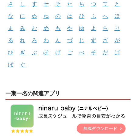
さ
し
す
せ
そ
た
ち
つ
て
と
な
に
ぬ
ね
の
は
ひ
ふ
へ
ほ
ま
み
む
め
も
や
ゆ
よ
ら
り
る
れ
ろ
わ
ん
づ
じ
ず
ざ
が
び
ぎ
ぶ
ぽ
げ
ご
べ
ぞ
だ
ば
ぼ
ぐ
一期一名の関連アプリ