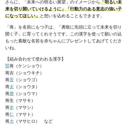
さらに、「未来への明るい展望」のイメージから
「明るい未
来を切り開いていけるように」「行動力のある意志の強い子
になってほしい」
と想いを込めることもできます。
「将」を名前にもつ子は、「勇敢に先頭に立って未来を切り
開く子」に育ってくれそうです。この漢字を使って願いの込
もった素敵な名前を赤ちゃんにプレゼントしてあげてくださ
いね。
【組み合わせて使われる漢字】
賢
将（ケンショウ）
将吉（ショウキチ）
将
吾
（ショウゴ）
将
太
（ショウタ）
将
磨
（ショウマ）
将生（マサキ）
将
史
（マサシ）
将
仁
（マサト）
将
大
（マサヒロ） など