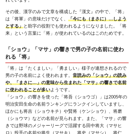
その後、漢字のみで文章を構成した『漢文』の中で、「将」
は「将軍」の意味だけでなく、
「今にも（まさに）…しよう
とする」
と助字の役割でも使われるようになりました。「将
来」という言葉に「将」が使われているのはこのためです。
「ショウ」「マサ」の響きで男の子の名前に使わ
れる「将」
「将」は「たくましい」「勇ましい」様子が連想されるので
男の子の名前によく使われます。
音読みの「ショウ」の読み
や、「まさに…」の意味から生まれた「マサ」の響きで名前
に使われることが多い
ようです。
「ショウ」の響きを使った「将吾（ショウゴ）」は2005年の
明治安田生命の名前ランキングにランクインしていますし、
ほかにも将吉（ショウキチ）や賢将（ケンショウ）、将磨
（ショウマ）などの名前が見られます。また、「マサ」の響
きでは野球のメジャーリーグで活躍する田中将大（マサヒ
ロ）投手の名前や将生（マサキ）、将史（マサシ）、将仁