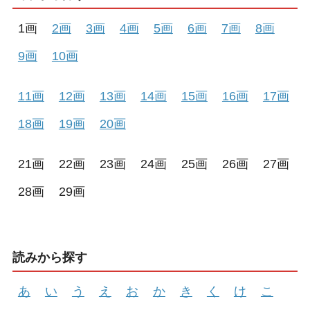
1画
2画
3画
4画
5画
6画
7画
8画
9画
10画
11画
12画
13画
14画
15画
16画
17画
18画
19画
20画
21画
22画
23画
24画
25画
26画
27画
28画
29画
読みから探す
あ
い
う
え
お
か
き
く
け
こ