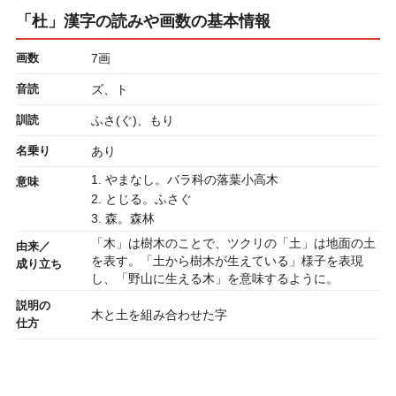
「杜」漢字の読みや画数の基本情報
画数
7画
音読
ズ、ト
訓読
ふさ(ぐ)、もり
名乗り
あり
1. やまなし。バラ科の落葉小高木
意味
2. とじる。ふさぐ
3. 森。森林
「木」は樹木のことで、ツクリの「土」は地面の土
由来／
を表す。「土から樹木が生えている」様子を表現
成り立ち
し、「野山に生える木」を意味するように。
説明の
木と土を組み合わせた字
仕方