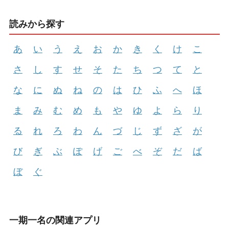
読みから探す
あ
い
う
え
お
か
き
く
け
こ
さ
し
す
せ
そ
た
ち
つ
て
と
な
に
ぬ
ね
の
は
ひ
ふ
へ
ほ
ま
み
む
め
も
や
ゆ
よ
ら
り
る
れ
ろ
わ
ん
づ
じ
ず
ざ
が
び
ぎ
ぶ
ぽ
げ
ご
べ
ぞ
だ
ば
ぼ
ぐ
一期一名の関連アプリ