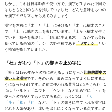
しかし、これは日本独自の使い方で、漢字が生まれた中国で
はもともと別のものを指していました。どんな意味をもつの
か漢字の成り立ちから見てみましょう。
漢字を左右に「木」と「土」に分けると「木」は樹木のこと
で、「土」は地面の土を表しています。「土から樹木が生え
ている」様子を表現し、「野山に生える木」、なかでも普段
食べている果物の「ナシ」の野生種である
「ヤマナシ」
とい
う植物を指していました。
「杜」がもつ「ト」の響きを止め字に
「杜」は1990年から名前に使えるようになった
比較的歴史の
浅い人名漢字
です。そのため、最近になってよく目にするよ
うになったわけです。名前に使われる背景は2つ考えられ、1
つは「ハルト」「ユウト」「ケント」など止め字に「ト」を
使った名前がとても人気である点。もう1つは、「
人
」
「
斗
」「
都
」「
翔
」など、「ト」の響きに当てられる漢字は
どれも人気があり、違いを出しにくくなっている点です。名