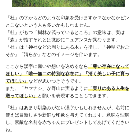
「杜」の字からどのような印象を受けますか？なかなかピン
とこないという人も多いかもしれません。
「杜」がもつ「樹林が茂っているところ」の意味は、実は
「森」が指すそれとは微妙にニュアンスが異なります。
「杜」は「神社などの周りにある木」を指し、「神聖でおご
そか」「清らか」などのイメージを伴います。
ここから漢字に願いや想いを込めるなら
「尊い存在になって
ほしい」「唯一無二の特別な存在に」「清く美しい子に育っ
てほしい」
などが思いつきそうです。
また、「ヤマナシ」が野山に実るように
「実りのある人生を
送ってほしい」
と願いを表現することもできます。
「杜」はあまり馴染みがない漢字かもしれませんが、名前に
使えば目新しさや新鮮な印象を与えてくれます。意味を理解
し、素敵な名前を赤ちゃんにプレゼントしてあげてください
ね。