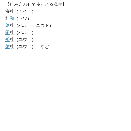
【組み合わせて使われる漢字】
海杜（カイト）
杜
和
（トワ）
悠
杜（ハルト、ユウト）
陽
杜（ハルト）
裕
杜（ユウト）
佑
杜（ユウト） など