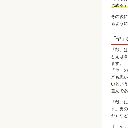
じめる」
その後に
るように
「ヤ」
「哉」は
とえば直
ます。
「ヤ」の
ども思い
い
という
選んであ
「哉」に
す。男の
ヤ）など
【「ヤ」