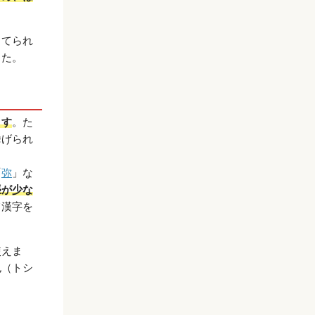
当てられ
した。
ます
。た
挙げられ
「
弥
」な
張が少な
て漢字を
使えま
也（トシ
。