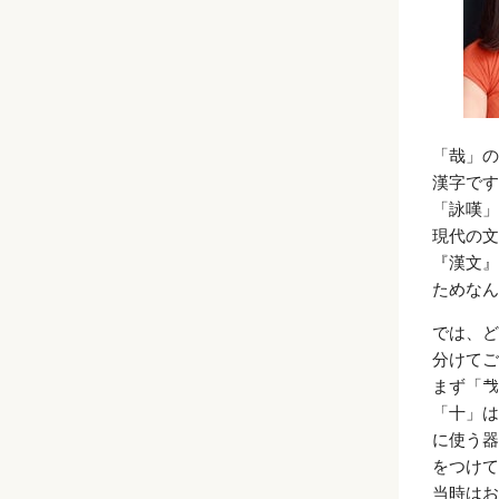
「哉」の
漢字です
「詠嘆」
現代の文
『漢文』
ためなん
では、ど
分けてご
まず「
「十」は
に使う器
をつけて
当時はお