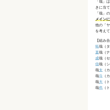
「哉」は
きに当て
「哉」の
メインに
他の「ヤ
を考えて
【組み合
拓
哉（タ
直
哉（ナ
成
哉（セ
信
哉（シ
哉
太
（カ
哉
斗
（カ
哉
大
（ト
哉
也
（ト