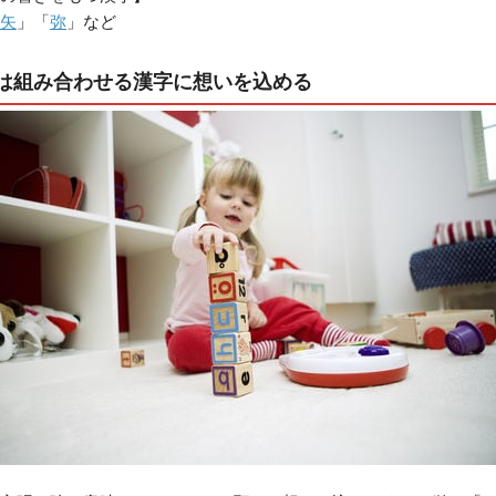
矢
」「
弥
」など
は組み合わせる漢字に想いを込める