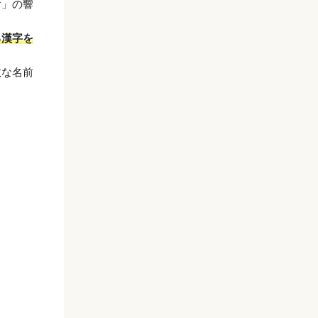
ヤ」の響
る漢字を
敵な名前