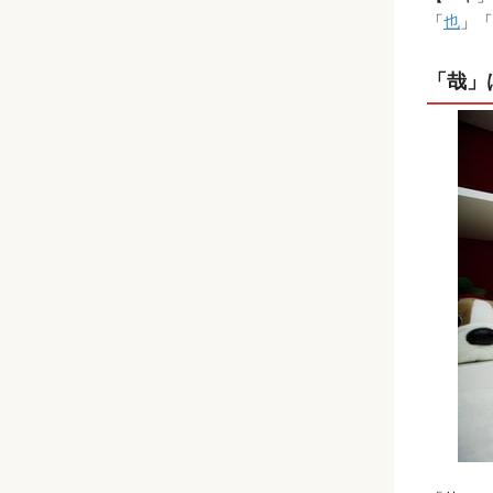
「
也
」「
「哉」