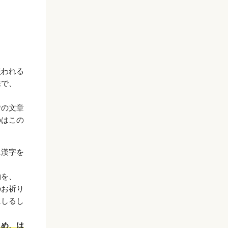
使われる
味で、
昔の文章
のはこの
に漢字を
物を、
のお祈り
にしるし
じめ、は