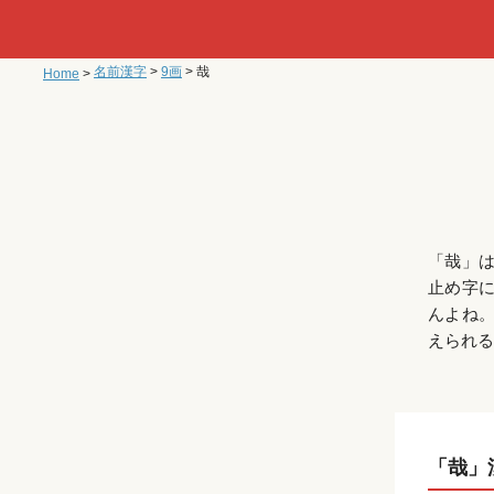
名前漢字
>
9画
>
哉
Home
>
「哉」
止め字
んよね
えられる
「哉」