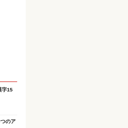
字15
6つのア