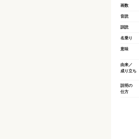
画数
音読
訓読
名乗り
意味
由来／
成り立ち
説明の
仕方