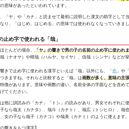
の意味があったといわれています。
、「ヤ」や「カナ」と読ませて最初に説明した漢文の助字として
なり、「はじめ、はじめる」の意味では使われなくなっていきま
の止め字で使われる「哉」
ほとんどの場合、
「ヤ」の響きで男の子の名前の止め字に使われ
哉（ナオヤ）や晴哉（ハルヤ、セイヤ）、信哉（シンヤ）などが
響きで止め字に使われる漢字といえば「哉」以外にも、「
也
」や
つきますね。それらと比較すると「哉」は
画数が多く、意味の主
特徴があります。意味や画数の違い、名前全体の字面などを含め
げてください。
は他に訓読みの「カナ」「トシ」の読みがあり、男女それぞれに
子なら哉太（カナタ）、哉斗（カナト）、哉広（トシヒロ）、哉
、女の子なら哉子（カナコ）や哉美（カナミ）のように使えます
の響きをもつ漢字】