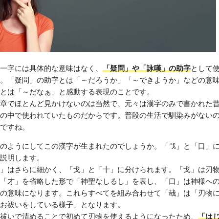
一字には具体的な意味はなく、
「疑問」や「詠嘆」の助字
として
。「疑問」の助字とは「～だろうか」「～できようか」などの意
とは「～だなぁ」と感動する表現のことです。
章でほとんど見かけないのは当然で、元々は漢字のみで書かれた
の中で使われていたものだからです。普段の生活で馴染みがない
ですね。
のようにしてこの漢字が生まれたのでしょうか。「𢦏」と「口」
説明します。
」はさらに細かく、「戈」と「十」に分けられます。「戈」は刃
「才」を省略した形で「神聖なしるし」を表し、「口」は神様へ
の意味になります。これらすべてを組み合わせて「哉」は「刃物
お祓いをしている様子」となります。
祓いで清めることで初めて刃物を使えるようになったため、
「は