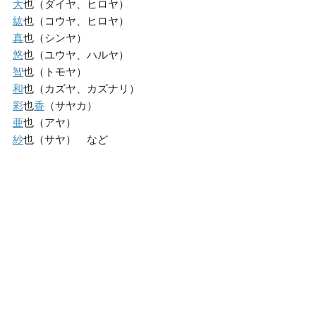
大
也（ダイヤ、ヒロヤ）
紘
也（コウヤ、ヒロヤ）
真
也（シンヤ）
悠
也（ユウヤ、ハルヤ）
智
也（トモヤ）
和
也（カズヤ、カズナリ）
彩
也
香
（サヤカ）
亜
也（アヤ）
紗
也（サヤ） など