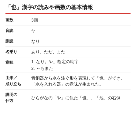
「也」漢字の読みや画数の基本情報
画数
3画
音読
ヤ
訓読
なり
名乗り
あり、ただ、また
1. なり。や。断定の助字
意味
2. ～もまた
由来／
青銅器から水を注ぐ形を表現して「也」ができ、
成り立ち
「水を入れる器」の意味が生まれた。
説明の
ひらがなの「や」に似た「也」。「池」の右側
仕方