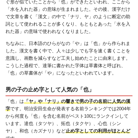
ぐ形が似ていたことから「也」ができたといわれ、ここから
「水を入れた器」の意味が生まれました。その後、漢字だけ
で文章を書く「漢文」の中で「ナリ、ヤ」のように断定の助
詞として使われることが多くなり、もともとあった「水を入
れた器」の意味で使われなくなりました。
ちなみに、日本語のひらがなの「や」は「也」から作られま
した。漢文を書く中で、人々は少しでも字を速く書くことを
意識し、画数を減らすなど工夫し始めたことに由来します。
こうした過程で、達筆に書かれた字体は草書体と呼ばれ、
「也」の草書体が「や」になったといわれています。
男の子の止め字として人気の「也」
「也」は
「ヤ」や「ナリ」の響きで男の子の名前に人気の漢
字
です。明治安田生命が発表する名前ランキングでは2004年
から何度も「也」を含む名前がベスト100にランクインして
います。達也（タツヤ）、拓也（タクヤ）、心也（シン
ヤ）、和也（カズナリ）など
止め字としての利用がほとんど