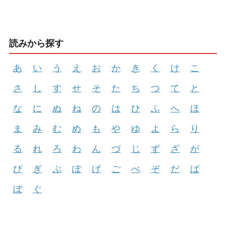
読みから探す
あ
い
う
え
お
か
き
く
け
こ
さ
し
す
せ
そ
た
ち
つ
て
と
な
に
ぬ
ね
の
は
ひ
ふ
へ
ほ
ま
み
む
め
も
や
ゆ
よ
ら
り
る
れ
ろ
わ
ん
づ
じ
ず
ざ
が
び
ぎ
ぶ
ぽ
げ
ご
べ
ぞ
だ
ば
ぼ
ぐ