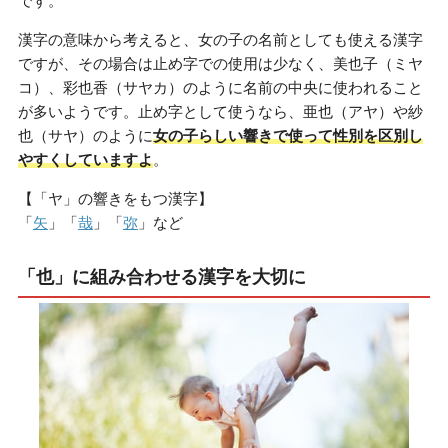
です。
漢字の意味から考えると、女の子の名前としても使える漢字
ですが、その場合は止め字での使用は少なく、美也子（ミヤ
コ）、彩也香（サヤカ）のように名前の中央に使われること
が多いようです。止め字として使うなら、亜也（アヤ）や紗
也（サヤ）のように
女の子らしい響きで使って性別を区別し
やすくしていますよ
。
【「ヤ」の響きをもつ漢字】
「
矢
」「
哉
」「
弥
」など
「也」に組み合わせる漢字を大切に