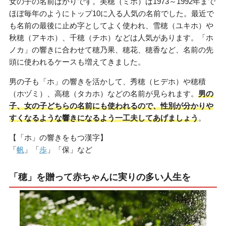
女の子の名前ばかりです。美穂（ミホ）は1973～1992年まで
ほぼ毎年のようにトップ10に入る人気の名前でした。最近で
も名前の最後に止め字としてよく使われ、雪穂（ユキホ）や
秋穂（アキホ）、千穂（チホ）などは人気があります。「ホ
ノカ」の響きに合わせて穂乃果、穂花、穂香など、名前の先
頭に使われるケースも増えてきました。
男の子も「ホ」の響きを活かして、秀穂（ヒデホ）や穂積
（ホヅミ）、高穂（タカホ）などの名前が見られます。
男の
子、女の子どちらの名前にも使われるので、性別が分かりや
すくなるような響きになるよう一工夫してあげましょう
。
【「ホ」の響きをもつ漢字】
「
帆
」「
歩
」「保」など
「穂」を贈って赤ちゃんに実りの多い人生を