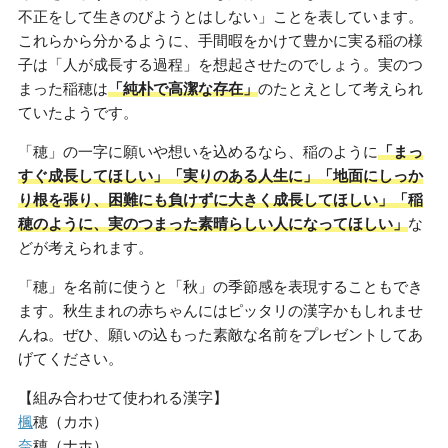
不正をして生きのびようとはしない」ことを表しています。
これらから分かるように、手間暇をかけて豊かに実る稲の様
子は「人が成長する過程」を想起させたのでしょう。実のつ
まった稲穂は
「純朴で高潔な存在」
のたとえとして考えられ
ていたようです。
「穂」の一字に願いや想いを込めるなら、稲のように
「まっ
すぐ成長してほしい」「実りのある人生に」「地面にしっか
り根を張り、困難にも負けずに大きく成長してほしい」「稲
穂のように、実のつまった素晴らしい人になってほしい」
な
どが考えられます。
「穂」を名前に使うと「秋」の季節感を表現することもでき
ます。秋生まれの赤ちゃんにはピッタリの漢字かもしれませ
んね。ぜひ、願いの込もった素敵な名前をプレゼントしてあ
げてください。
【組み合わせて使われる漢字】
楓
穂（カホ）
奈
穂（ナホ）