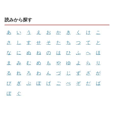
読みから探す
あ
い
う
え
お
か
き
く
け
こ
さ
し
す
せ
そ
た
ち
つ
て
と
な
に
ぬ
ね
の
は
ひ
ふ
へ
ほ
ま
み
む
め
も
や
ゆ
よ
ら
り
る
れ
ろ
わ
ん
づ
じ
ず
ざ
が
び
ぎ
ぶ
ぽ
げ
ご
べ
ぞ
だ
ば
ぼ
ぐ