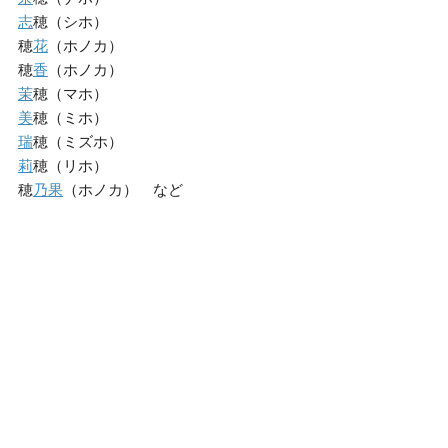
志
穂（シホ）
穂
花
（ホノカ）
穂
香
（ホノカ）
茉
穂（マホ）
美
穂（ミホ）
瑞
穂（ミズホ）
莉
穂（リホ）
穂
乃
果
（ホノカ） など