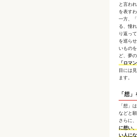
と言われ
を表すわ
一方、「
る、憧れ
り返って
を巡らせ
いものを
ど、夢の
「ロマン
目には見
ます。
「想」
「想」は
などと願
さらに、
に想い、
い人にな