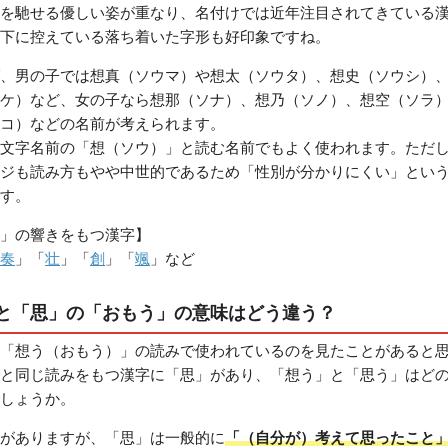
を馳せる優しい姿が重なり、名付けでは近年注目されてきている
下に控えている落ち着いた字形も好印象ですね。
、男の子では想真（ソウマ）や想太（ソウタ）、想史（ソウシ）
ケ）など、女の子なら想那（ソナ）、想乃（ソノ）、想空（ソラ
コ）などの名前が考えられます。
文字名前の「想（ソウ）」と読む名前でもよく使われます。ただ
ジも読み方もやや中世的であるため「性別が分かりにくい」とい
す。
」の響きをもつ漢字】
奏
」「
壮
」「
創
」「
颯
」など
と「思」の「おもう」の意味はどう違う？
「想う（おもう）」の読みで使われているのを見たことがあると
と同じ読みをもつ漢字に「思」があり、「想う」と「思う」はど
しょうか。
がありますが、「思」は一般的に
「（自分が）考えて思ったこと