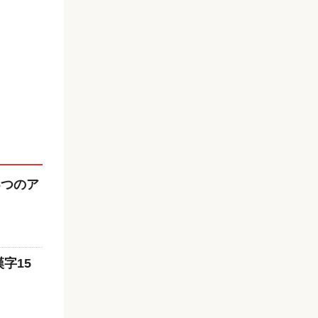
6つのア
字15