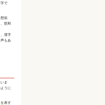
漢字で
、想佑
）、想和
し、漢字
う声もあ
思いま
のように
」
を表す