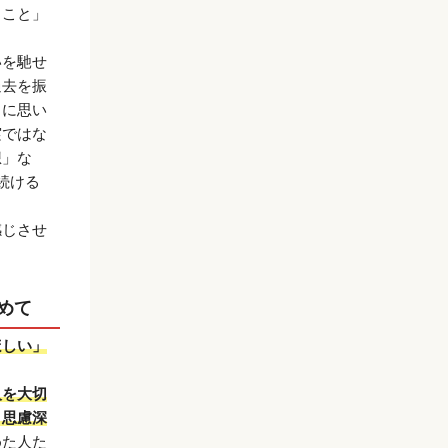
うこと」
いを馳せ
過去を振
」に思い
実ではな
想」な
続ける
感じさせ
めて
ほしい」
人を大切
く思慮深
めた人た