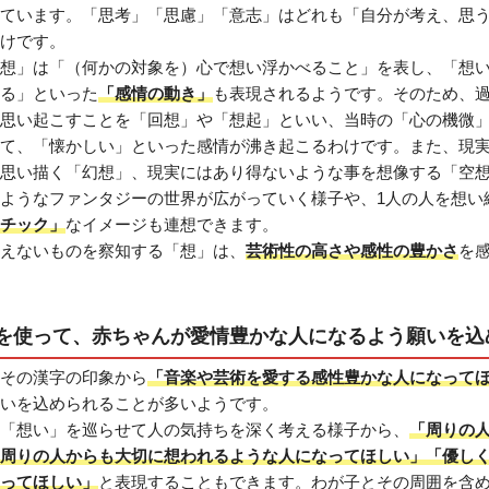
ています。「思考」「思慮」「意志」はどれも「自分が考え、思
けです。
想」は「（何かの対象を）心で想い浮かべること」を表し、「想
る」といった
「感情の動き」
も表現されるようです。そのため、
思い起こすことを「回想」や「想起」といい、当時の「心の機微
て、「懐かしい」といった感情が沸き起こるわけです。また、現
思い描く「幻想」、現実にはあり得ないような事を想像する「空
ようなファンタジーの世界が広がっていく様子や、1人の人を想い
チック」
なイメージも連想できます。
えないものを察知する「想」は、
芸術性の高さや感性の豊かさ
を
を使って、赤ちゃんが愛情豊かな人になるよう願いを込
その漢字の印象から
「音楽や芸術を愛する感性豊かな人になって
いを込められることが多いようです。
「想い」を巡らせて人の気持ちを深く考える様子から、
「周りの
周りの人からも大切に想われるような人になってほしい」「優し
ってほしい」
と表現することもできます。わが子とその周囲を含