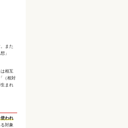
す。また
思想」
」は相互
「（相対
が生まれ
に使われ
ある対象