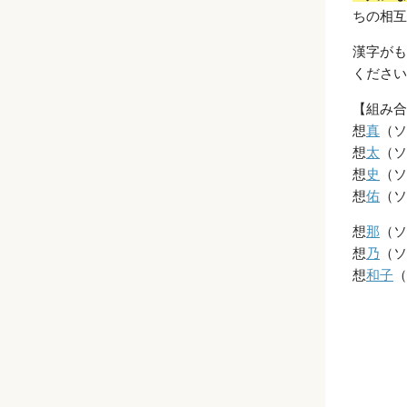
ちの相互
漢字がも
ください
【組み合
想
真
（ソ
想
太
（ソ
想
史
（ソ
想
佑
（ソ
想
那
（ソ
想
乃
（ソ
想
和
子
（