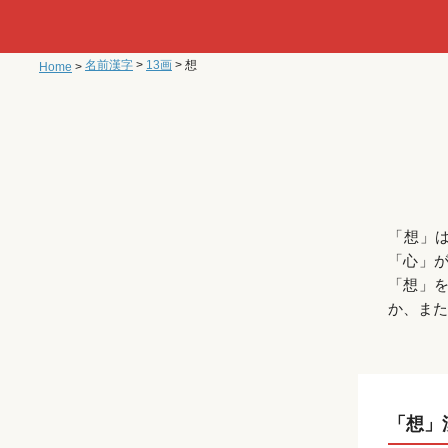
名前漢字
>
13画
>
想
Home
>
「想」
「心」
「想」
か、また
「想」