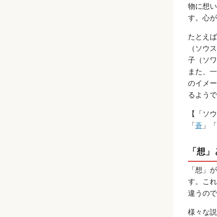
物に想い
す。心が
たとえば
（ソウス
子（ソワ
また、一
のイメー
るようで
【「ソウ
「
蒼
」「
「想」
「想」が
す。これ
違うので
様々な説