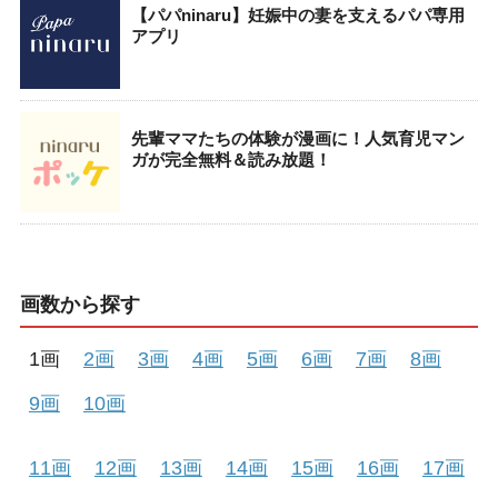
【パパninaru】妊娠中の妻を支えるパパ専用
アプリ
先輩ママたちの体験が漫画に！人気育児マン
ガが完全無料＆読み放題！
画数から探す
1画
2画
3画
4画
5画
6画
7画
8画
9画
10画
11画
12画
13画
14画
15画
16画
17画