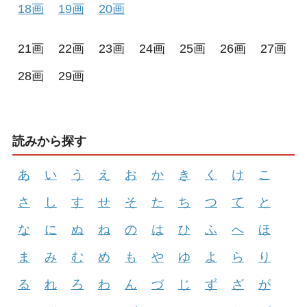
18画
19画
20画
21画
22画
23画
24画
25画
26画
27画
28画
29画
読みから探す
あ
い
う
え
お
か
き
く
け
こ
さ
し
す
せ
そ
た
ち
つ
て
と
な
に
ぬ
ね
の
は
ひ
ふ
へ
ほ
ま
み
む
め
も
や
ゆ
よ
ら
り
る
れ
ろ
わ
ん
づ
じ
ず
ざ
が