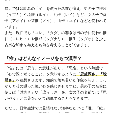
最近では音読みの「イ」を使った名前が増え、男の子で惟吹
（イブキ）や琉惟（ルイ）、礼惟（レイ）など、女の子で葵
惟（アオイ）や芽惟（メイ）、由惟（ユイ）などと使われて
います。
また、現在でも「コレ」「タダ」の響きは男の子に使われ惟
仁（コレヒト）や惟成（タダナリ）、惟生（タダオ）と少し
古風な印象を与える名前を考えることができます。
「惟」はどんなイメージをもつ漢字？
「惟」には「思う」の意味があり、「思惟」という熟語で
「心で深く考えること」を意味するように
「思慮深さ」「聡
明さ」
を連想させます。知的で落ち着いた印象を与え、しっ
かりと芯の通った強い心を感じさせますね。男の子の名前に
使えば「誠実さ」や「凛々しさ」を、女の子の名前では「思
いやり」と言葉をかえて想像することもできます。
ただし、日常生活では見慣れない漢字なだけに「唯」「維」