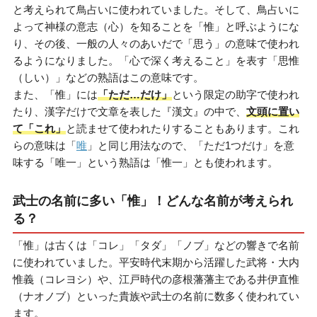
と考えられて鳥占いに使われていました。そして、鳥占いに
よって神様の意志（心）を知ることを「惟」と呼ぶようにな
り、その後、一般の人々のあいだで「思う」の意味で使われ
るようになりました。「心で深く考えること」を表す「思惟
（しい）」などの熟語はこの意味です。
また、「惟」には
「ただ…だけ」
という限定の助字で使われ
たり、漢字だけで文章を表した『漢文』の中で、
文頭に置い
て「これ」
と読ませて使われたりすることもあります。これ
らの意味は「
唯
」と同じ用法なので、「ただ1つだけ」を意
味する「唯一」という熟語は「惟一」とも使われます。
武士の名前に多い「惟」！どんな名前が考えられ
る？
「惟」は古くは「コレ」「タダ」「ノブ」などの響きで名前
に使われていました。平安時代末期から活躍した武将・大内
惟義（コレヨシ）や、江戸時代の彦根藩藩主である井伊直惟
（ナオノブ）といった貴族や武士の名前に数多く使われてい
ます。