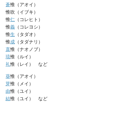
蒼
惟（アオイ）
惟吹（イブキ）
惟
仁
（コレヒト）
惟
義
（コレヨシ）
惟
生
（タダオ）
惟
成
（タダナリ）
直
惟（ナオノブ）
琉
惟（ルイ）
礼
惟（レイ） など
葵
惟（アオイ）
芽
惟（メイ）
由
惟（ユイ）
結
惟（ユイ） など