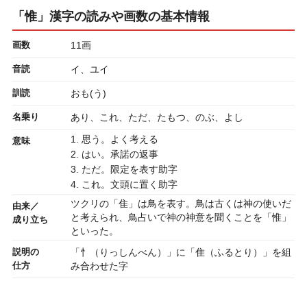
「惟」漢字の読みや画数の基本情報
画数
11画
音読
イ、ユイ
訓読
おも(う)
名乗り
あり、これ、ただ、たもつ、のぶ、よし
1. 思う。よく考える
意味
2. はい。承諾の返事
3. ただ。限定を表す助字
4. これ。文頭に置く助字
ツクリの「隹」は鳥を表す。鳥は古くは神の使いだ
由来／
と考えられ、鳥占いで神の神意を聞くことを「惟」
成り立ち
といった。
説明の
「忄（りっしんべん）」に「隹（ふるとり）」を組
仕方
み合わせた字