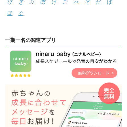
び
ぎ
ぶ
ぽ
げ
ご
べ
ぞ
だ
ば
ぼ
ぐ
一期一名の関連アプリ