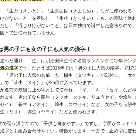
、「生糸（きいと）」「生真面目（きまじめ）」などに使われる
けがないこと」を意味し、「生粋（きっすい）」もこの意味で使
だし、「混じりけがないこと」は日本独自で誕生した意味なので
国々では使われていません。
は男の子にも女の子にも人気の漢字！
述べた通り、「生」は明治安田生命の名前ランキングに毎年ラン
気の漢字
です。たとえば2015年では「男の子に人気の漢字」で17
、「男の子に人気の名前」も「樹生（タツキ）」が53位に、「女
」で「芽生（メイ）」が25位に入っています。
が名前の最後に止め字として使われ、「イ」「キ」「セイ」など
れます。男の子なら龍生（タツオ、タツキ、リュウセイ）や悠生
セイ）、蒼生（アオイ）、煌生（コウセイ）など、女の子なら紗
生（リオ）、弥生（ヤヨイ）などと使われます。
生で習う漢字なので「子供も書きやすい」ですし、字面がスッキリ
漢字とも組み合わせやすい」特徴がります。一方で、止め字に使