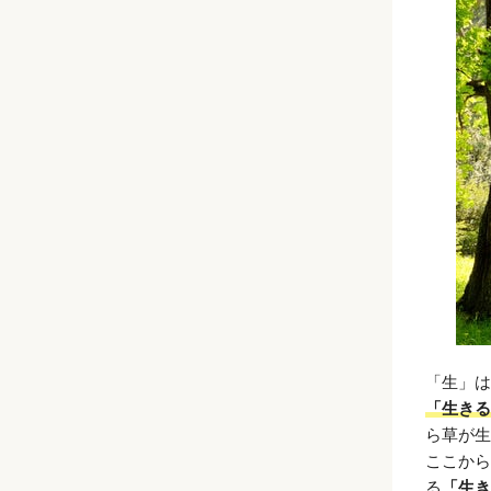
「生」は
「生きる
ら草が生
ここから
る
「生き