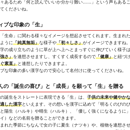
々あるため「何と読んでいいか分かり難い……」という声もある
てくださいね。
ィブな印象の「生」
「生命」に関わる様々なイメージを想起させてくれます。生まれ
ように
「純真無垢」
な様子や
「初々しさ」
がイメージできますね
字の成り立ちのように草が上へ上へとまっすぐに伸びていく様子
強さ」
を連想させますし、すくすく成長するので
「健康」
と紐づ
ぐ素直」
と連想したりできますよ。
ブな印象の多い漢字なので安心して名付けに使ってくださいね。
んの「誕生の喜び」と「成長」を願って「生」を贈る
の誕生をストレートに表現できる「生」は、
子供の未来や健やか
適した漢字
といえます。その想いを漢字に込めて「明るくのびの
と陽生（ハルキ）や晴生（ハルキ）、「優しく強くになるように
イ）などの名前を贈ることができます。
まれた季節にちなんで女の子に夏生（ナツキ）や、植物を連想さ