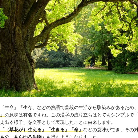
「生命」「生存」などの熟語で普段の生活から馴染みがあるため
」
の意味は有名ですね。この漢字の成り立ちはとてもシンプルで
え出る様子」を文字として表現したことに由来します。
「（草花が）生える」「生きる」「命」
などの意味ができ、その
もの、あらゆる生物」
も指すようになりました。