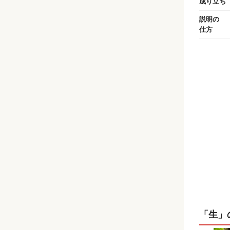
成り立ち
説明の
仕方
「生」