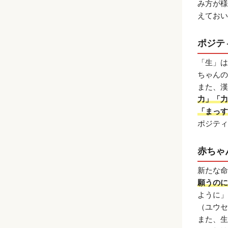
み方が様
えておい
ポジテ
「生」は
ちゃんの
また、漢
力」「力
「まっす
ポジティ
赤ちゃ
新たな命
願うのに
ように」
（ユウセ
また、生