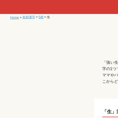
名前漢字
>
5画
>
生
Home
>
「強い
字の1つ
ママや
こからど
「生」