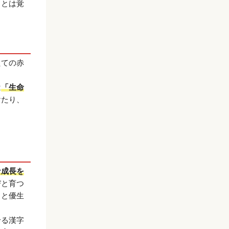
ことは覚
たての赤
。
は
「生命
けたり、
な成長を
びと育つ
」と優生
せる漢字