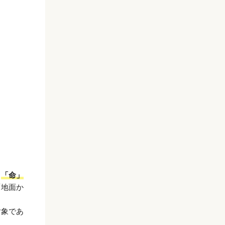
、
「命」
「地面か
対象であ