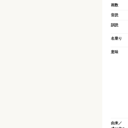
画数
音読
訓読
名乗り
意味
由来／