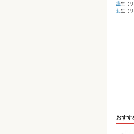
凛
生（リ
莉
生（リ
おすす