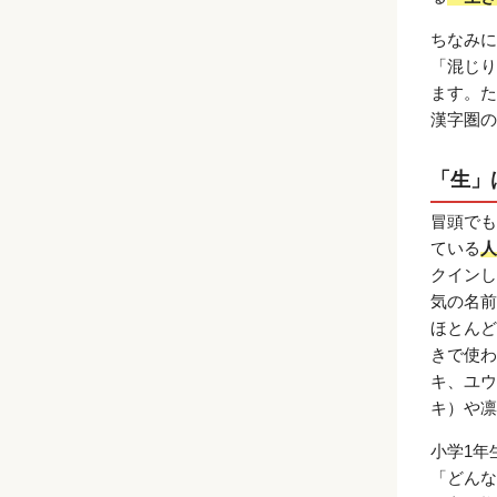
ちなみに
「混じり
ます。た
漢字圏の
「生」
冒頭でも
ている
人
クインし
気の名前
ほとんど
きで使わ
キ、ユウ
キ）や凛
小学1年
「どんな