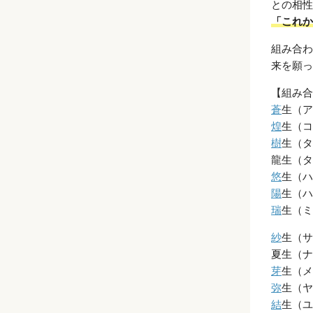
との相性
「これか
組み合わ
来を願っ
【組み合
蒼
生（ア
煌
生（コ
樹
生（タ
龍生（タ
悠
生（ハ
陽
生（ハ
瑞
生（ミ
紗
生（サ
夏生（ナ
芽
生（メ
弥
生（ヤ
結
生（ユ