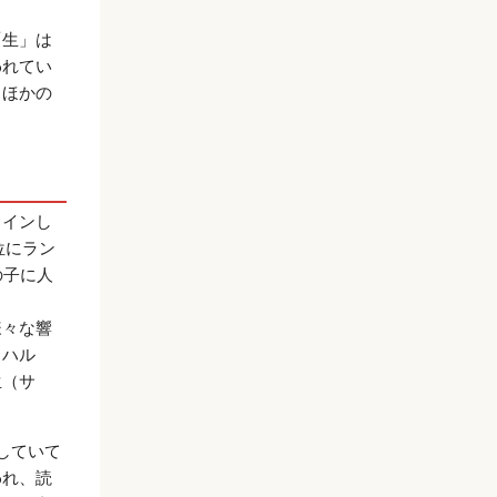
「生」は
われてい
、ほかの
クインし
位にラン
の子に人
様々な響
（ハル
生（サ
していて
われ、読