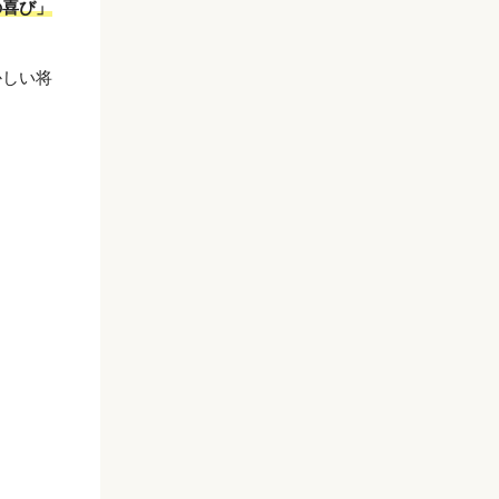
の喜び」
かしい将