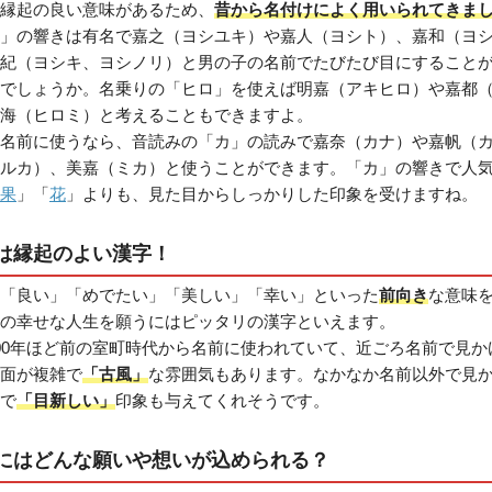
縁起の良い意味があるため、
昔から名付けによく用いられてきま
」の響きは有名で嘉之（ヨシユキ）や嘉人（ヨシト）、嘉和（ヨ
紀（ヨシキ、ヨシノリ）と男の子の名前でたびたび目にすること
でしょうか。名乗りの「ヒロ」を使えば明嘉（アキヒロ）や嘉都
海（ヒロミ）と考えることもできますよ。
名前に使うなら、音読みの「カ」の読みで嘉奈（カナ）や嘉帆（
ルカ）、美嘉（ミカ）と使うことができます。「カ」の響きで人
果
」「
花
」よりも、見た目からしっかりした印象を受けますね。
は縁起のよい漢字！
「良い」「めでたい」「美しい」「幸い」といった
前向き
な意味
の幸せな人生を願うにはピッタリの漢字といえます。
00年ほど前の室町時代から名前に使われていて、近ごろ名前で見か
面が複雑で
「古風」
な雰囲気もあります。なかなか名前以外で見
で
「目新しい」
印象も与えてくれそうです。
にはどんな願いや想いが込められる？