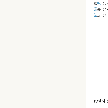
嘉
帆
（カ
遥
嘉（ハ
美
嘉（ミ
おすす