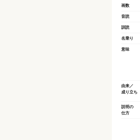
画数
音読
訓読
名乗り
意味
由来／
成り立ち
説明の
仕方