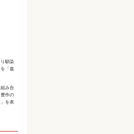
まり馴染
」を「嘉
に組み合
「豊作の
と」を表