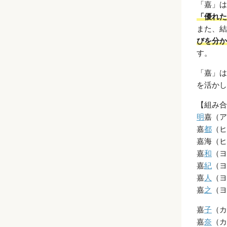
「嘉」は
「優れた
また、結
びを分か
す。
「嘉」は
を活かし
【組み合
明
嘉（ア
嘉
都
（ヒ
嘉海（ヒ
嘉
和
（ヨ
嘉
紀
（ヨ
嘉
人
（ヨ
嘉
之
（ヨ
嘉
子
（カ
嘉
奈
（カ