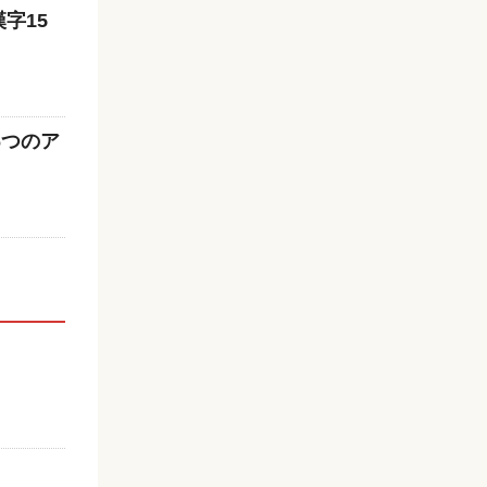
字15
6つのア