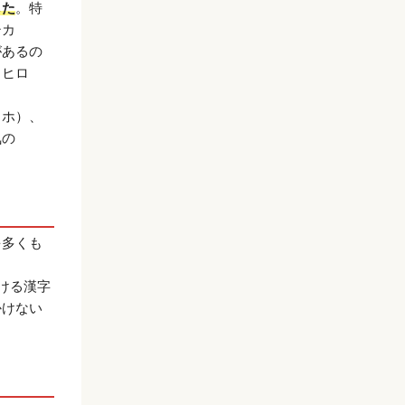
した
。特
シカ
があるの
（ヒロ
カホ）、
気の
を多くも
ける漢字
かけない