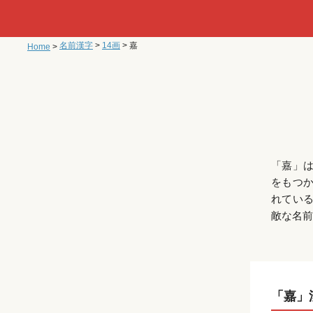
名前漢字
>
14画
>
嘉
Home
>
「嘉」
をもつ
れてい
敵な名前
「嘉」