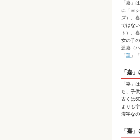
「嘉」は
に「ヨシ
ズ）、嘉
ではない
ト）、嘉
女の子の
遥嘉（ハ
「
華
」「
「嘉」
「嘉」は
ち、子供
古くは6
よりも字
漢字なの
「嘉」