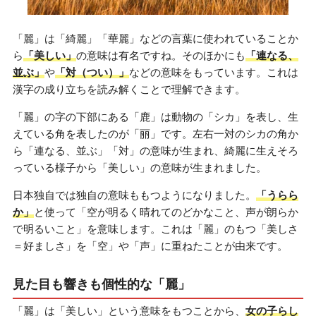
「麗」は「綺麗」「華麗」などの言葉に使われていることか
ら
「美しい」
の意味は有名ですね。そのほかにも
「連なる、
並ぶ」
や
「対（つい）」
などの意味をもっています。これは
漢字の成り立ちを読み解くことで理解できます。
「麗」の字の下部にある「鹿」は動物の「シカ」を表し、生
えている角を表したのが「丽」です。左右一対のシカの角か
ら「連なる、並ぶ」「対」の意味が生まれ、綺麗に生えそろ
っている様子から「美しい」の意味が生まれました。
日本独自では独自の意味ももつようになりました。
「うらら
か」
と使って「空が明るく晴れてのどかなこと、声が朗らか
で明るいこと」を意味します。これは「麗」のもつ「美しさ
＝好ましさ」を「空」や「声」に重ねたことが由来です。
見た目も響きも個性的な「麗」
「麗」は「美しい」という意味をもつことから、
女の子らし