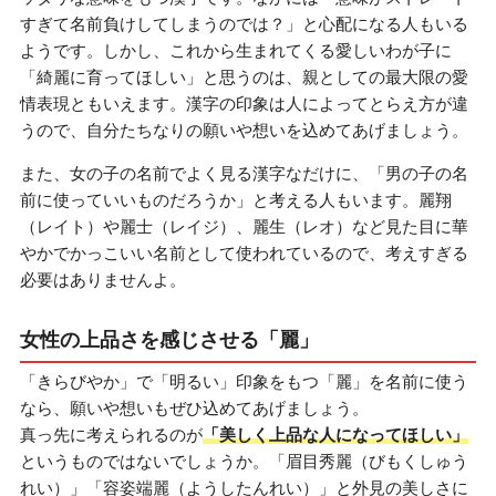
すぎて名前負けしてしまうのでは？」と心配になる人もいる
ようです。しかし、これから生まれてくる愛しいわが子に
「綺麗に育ってほしい」と思うのは、親としての最大限の愛
情表現ともいえます。漢字の印象は人によってとらえ方が違
うので、自分たちなりの願いや想いを込めてあげましょう。
また、女の子の名前でよく見る漢字なだけに、「男の子の名
前に使っていいものだろうか」と考える人もいます。麗翔
（レイト）や麗士（レイジ）、麗生（レオ）など見た目に華
やかでかっこいい名前として使われているので、考えすぎる
必要はありませんよ。
女性の上品さを感じさせる「麗」
「きらびやか」で「明るい」印象をもつ「麗」を名前に使う
なら、願いや想いもぜひ込めてあげましょう。
真っ先に考えられるのが
「美しく上品な人になってほしい」
というものではないでしょうか。「眉目秀麗（びもくしゅう
れい）」「容姿端麗（ようしたんれい）」と外見の美しさに