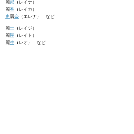
麗
那
（レイナ）
麗
香
（レイカ）
恵
麗
奈
（エレナ） など
麗
士
（レイジ）
麗
翔
（レイト）
麗
生
（レオ） など