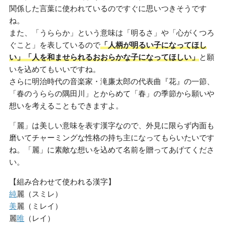
関係した言葉に使われているのですぐに思いつきそうです
ね。
また、「うららか」という意味は「明るさ」や「心がくつろ
ぐこと」を表しているので
「人柄が明るい子になってほし
い」「人を和ませられるおおらかな子になってほしい」
と願
いを込めてもいいですね。
さらに明治時代の音楽家・滝廉太郎の代表曲『花』の一節、
「春のうららの隅田川」とからめて「春」の季節から願いや
想いを考えることもできますよ。
「麗」は美しい意味を表す漢字なので、外見に限らず内面も
磨いてチャーミングな性格の持ち主になってもらいたいです
ね。「麗」に素敵な想いを込めて名前を贈ってあげてくださ
い。
【組み合わせて使われる漢字】
純
麗（スミレ）
美
麗（ミレイ）
麗
唯
（レイ）