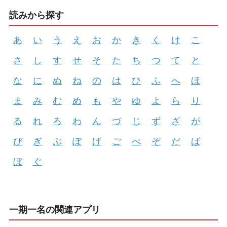
読みから探す
あ
い
う
え
お
か
き
く
け
こ
さ
し
す
せ
そ
た
ち
つ
て
と
な
に
ぬ
ね
の
は
ひ
ふ
へ
ほ
ま
み
む
め
も
や
ゆ
よ
ら
り
る
れ
ろ
わ
ん
づ
じ
ず
ざ
が
び
ぎ
ぶ
ぽ
げ
ご
べ
ぞ
だ
ば
ぼ
ぐ
一期一名の関連アプリ