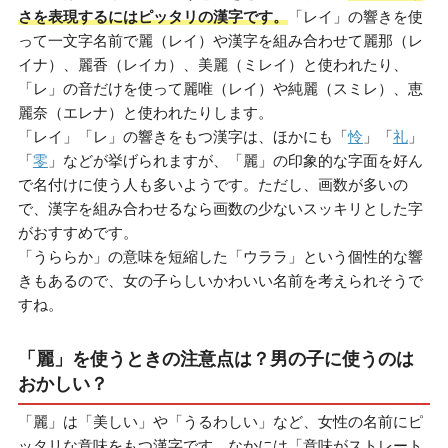
さを表現するにはピッタリの漢字です。
「レイ」の響きを使
って一文字名前で麗（レイ）や漢字を組み合わせて麗那（レ
イナ）、麗香（レイカ）、美麗（ミレイ）と使われたり、
「レ」の音だけを使って麗唯（レイ）や純麗（スミレ）、恵
麗奈（エレナ）と使われたりします。
「レイ」「レ」の響きをもつ漢字は、ほかにも「
怜
」「
礼
」
「
零
」などが挙げられますが、「麗」の印象的な字面を好ん
で名付けに使う人も多いようです。ただし、画数が多いの
で、漢字を組み合わせるなら画数の少ないスッキリとした字
がおすすめです。
「うららか」の意味を短縮した「ウララ」という個性的な響
きもあるので、女の子らしいかわいい名前を考えられそうで
すね。
「麗」を使うときの注意点は？男の子に使うのは
おかしい？
「麗」は「美しい」や「うるわしい」など、女性の名前にピ
ッタリな意味をもつ漢字です。なかには「意味がストレート