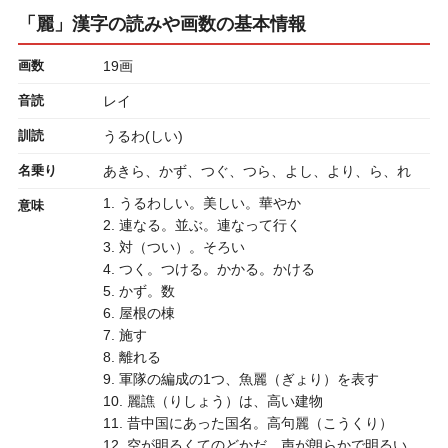
「麗」漢字の読みや画数の基本情報
画数
19画
音読
レイ
訓読
うるわ(しい)
名乗り
あきら、かず、つぐ、つら、よし、より、ら、れ
1. うるわしい。美しい。華やか
意味
2. 連なる。並ぶ。連なって行く
3. 対（つい）。そろい
4. つく。つける。かかる。かける
5. かず。数
6. 屋根の棟
7. 施す
8. 離れる
9. 軍隊の編成の1つ、魚麗（ぎょり）を表す
10. 麗譙（りしょう）は、高い建物
11. 昔中国にあった国名。高句麗（こうくり）
12. 空が明るくてのどかだ。声が朗らかで明るい