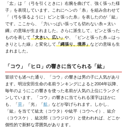
「厷」は「（弓を引くときに）右腕を曲げて、強く張った様
子」を表現しています。これにヘンの「糸」を組み合わせて
「（弓を張るように）ピンと張った糸」を表したのが「紘」
です。ここから、「力いっぱい張っても切れない糸＝太い
綱」の意味が生まれました。さらに派生して、ピンと張った
ものを表して
「大きい、広い」
や、「ピンと張った糸→はっ
きりとした線」と変化して
「縄張り、境界」
などの意味も生
まれました。
「コウ」「ヒロ」の響きに当てられる「紘」
冒頭でも述べた通り、「コウ」の響きは男の子に人気があり
ます。明治安田生命の名前ランキングによると2004年以降、
毎年のようにこの響きを使った名前が人気の上位にランクイ
ンしています。「コウ」の響きに当てられる漢字はほかに
も、「
晃
」「光」「
航
」などが挙げられます。しかし、
「紘」を当てて紘太（コウタ）や紘平（コウヘイ）、紘介
（コウスケ）、紘次郎（コウジロウ）と使われれば、どこか
個性的で新鮮な雰囲気があります。