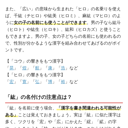
また、「広い」の意味から生まれた「ヒロ」の名乗りを使え
ば、千紘（チヒロ）や紘美（ヒロミ）、麻紘（マヒロ）のよ
うに
女の子の名前にも使うことができます
。男の子なら紘斗
（ヒロト）や紘生（ヒロキ）、紘和（ヒロカズ）と使うこと
もできますよ。男の子、女の子どちらの名前にも使われるの
で、性別が分かるような漢字を組み合わせてあげるのがポイ
ントです。
【「コウ」の響きをもつ漢字】
「
晃
」「
煌
」「
航
」「
康
」「
浩
」など
【「ヒロ」の響きをもつ漢字】
「
宏
」「
寛
」「
弘
」「
博
」「
裕
」など
「紘」の名付けの注意点は？
「紘」を名前に使う場合、
「漢字を書き間違われる可能性が
ある」
ことは覚えておきましょう。実は「紘」に似た漢字は
多く、ツクリを「宏」や「広」にかえた「綋」「絋」の字