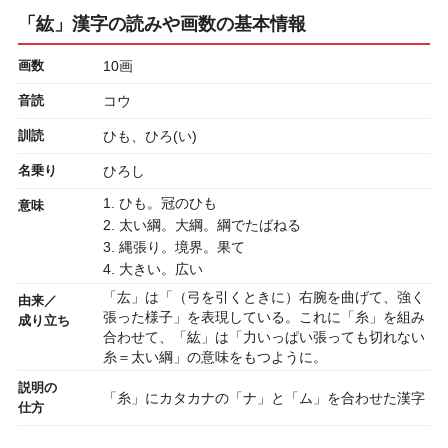
「紘」漢字の読みや画数の基本情報
画数
10画
音読
コウ
訓読
ひも、ひろ(い)
名乗り
ひろし
1. ひも。冠のひも
意味
2. 太い綱。大綱。綱でたばねる
3. 縄張り。境界。果て
4. 大きい。広い
「厷」は「（弓を引くときに）右腕を曲げて、強く
由来／
張った様子」を表現している。これに「糸」を組み
成り立ち
合わせて、「紘」は「力いっぱい張っても切れない
糸＝太い綱」の意味をもつように。
説明の
「糸」にカタカナの「ナ」と「ム」を合わせた漢字
仕方