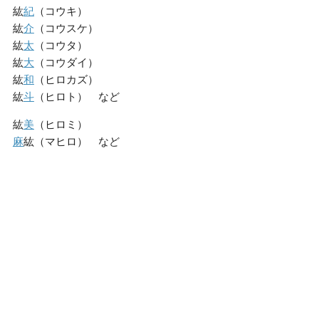
紘
紀
（コウキ）
紘
介
（コウスケ）
紘
太
（コウタ）
紘
大
（コウダイ）
紘
和
（ヒロカズ）
紘
斗
（ヒロト） など
紘
美
（ヒロミ）
麻
紘（マヒロ） など