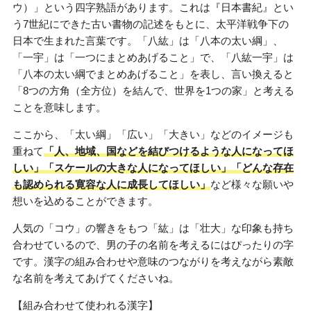
ウ）」という四字熟語があります。これは『日本書紀』とい
う7世紀にできた古い書物の記述をもとに、太平洋戦争下の
日本で生まれた言葉です。「八紘」は「八本の太い綱」、
「一宇」は「一つにまとめあげること」で、「八紘一宇」は
「八本の太い綱でまとめあげること」を表し、言い換えると
「8つの方角（全方位）を結んで、世界を1つの家」と考える
ことを意味します。
ここから、「太い綱」「広い」「大きい」などのイメージも
重ねて
「人、地域、国などを結びつけるような人になってほ
しい」「スケールの大きな人になってほしい」「どんな存在
も認められる寛容な人に成長してほしい」
など様々な願いや
想いを込めることができます。
人気の「コウ」の響きをもつ「紘」は「壮大」な印象も持ち
合わせているので、男の子の名前を考えるにはぴったりの字
です。漢字の組み合わせや意味のつながりを考えながら素敵
な名前を考えてあげてくださいね。
【組み合わせて使われる漢字】