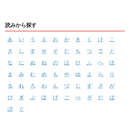
読みから探す
あ
い
う
え
お
か
き
く
け
こ
さ
し
す
せ
そ
た
ち
つ
て
と
な
に
ぬ
ね
の
は
ひ
ふ
へ
ほ
ま
み
む
め
も
や
ゆ
よ
ら
り
る
れ
ろ
わ
ん
づ
じ
ず
ざ
が
び
ぎ
ぶ
ぽ
げ
ご
べ
ぞ
だ
ば
ぼ
ぐ