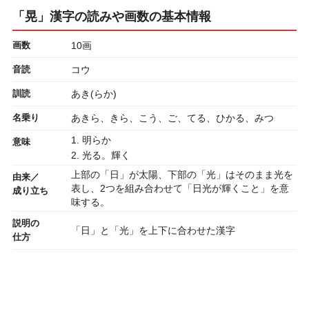
「晃」漢字の読みや画数の基本情報
画数
10画
音読
コウ
訓読
あき(らか)
名乗り
あきら、きら、こう、ご、てる、ひかる、みつ
1. 明らか
意味
2. 光る。輝く
上部の「日」が太陽、下部の「光」はそのまま光を
由来／
表し、2つを組み合わせて「日光が輝くこと」を意
成り立ち
味する。
説明の
「日」と「光」を上下に合わせた漢字
仕方