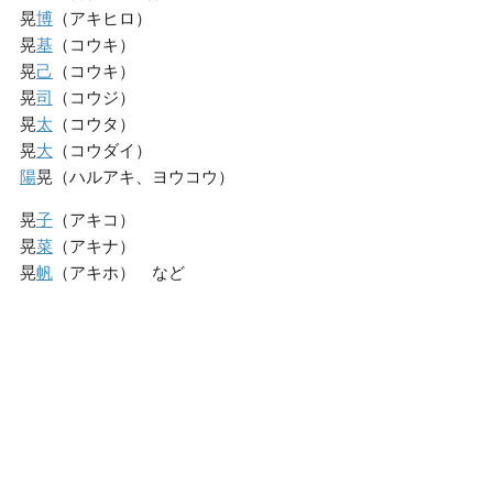
晃
博
（アキヒロ）
晃
基
（コウキ）
晃
己
（コウキ）
晃
司
（コウジ）
晃
太
（コウタ）
晃
大
（コウダイ）
陽
晃（ハルアキ、ヨウコウ）
晃
子
（アキコ）
晃
菜
（アキナ）
晃
帆
（アキホ） など