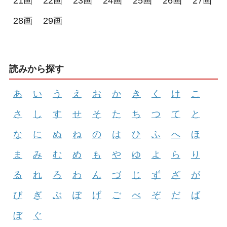
21画
22画
23画
24画
25画
26画
27画
28画
29画
読みから探す
あ
い
う
え
お
か
き
く
け
こ
さ
し
す
せ
そ
た
ち
つ
て
と
な
に
ぬ
ね
の
は
ひ
ふ
へ
ほ
ま
み
む
め
も
や
ゆ
よ
ら
り
る
れ
ろ
わ
ん
づ
じ
ず
ざ
が
び
ぎ
ぶ
ぽ
げ
ご
べ
ぞ
だ
ば
ぼ
ぐ