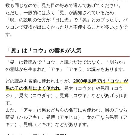
数も同じなので、見た目の好みで選んであげてください。
ただし、一般的には広く「晃」が認知されているため、
「晄」の説明の仕方が「日に光」で「晃」とカブったり、パ
ソコンで変換が出にくかったりと不便することが多いようで
す。
「晃」は「コウ」の響きが人気
「晃」は音読みで「コウ」と読むだけではなく、「明らか」
の意味から生まれた「アキ」「アキラ」の読みもあります。
どの読みも名前に使われますが、
2000年以降では「コウ」が
男の子の名前によく使われ
、晃太（コウタ）や晃司（コウ
ジ）、晃大（コウダイ）、晃輝（コウキ）などがあげられま
す。
また、「アキ」は男女どちらの名前にも使われ、男の子なら
晴晃（ハルアキ）、晃博（アキヒロ）、女の子なら晃菜（ア
キナ）、晃帆（アキホ）などがあります。