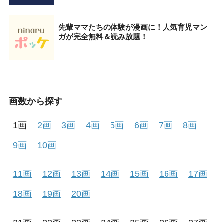
先輩ママたちの体験が漫画に！人気育児マン
ガが完全無料＆読み放題！
画数から探す
1画
2画
3画
4画
5画
6画
7画
8画
9画
10画
11画
12画
13画
14画
15画
16画
17画
18画
19画
20画