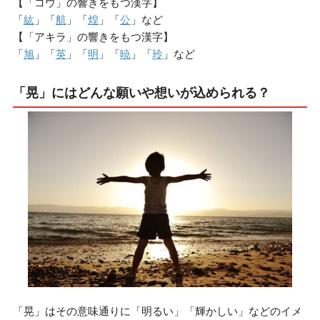
【「コウ」の響きをもつ漢字】
「
紘
」「
航
」「
煌
」「
公
」など
【「アキラ」の響きをもつ漢字】
「
旭
」「
英
」「
明
」「
暁
」「
玲
」など
「晃」にはどんな願いや想いが込められる？
「晃」はその意味通りに「明るい」「輝かしい」などのイメ